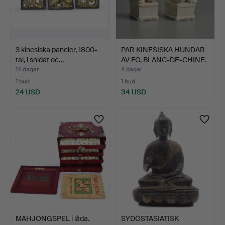
3 kinesiska paneler, 1800-
PAR KINESISKA HUNDAR
tal, i snidat oc…
AV FO, BLANC-DE-CHINE.
14 dagar
4 dagar
1 bud
1 bud
24 USD
34 USD
MAHJONGSPEL i låda.
SYDÖSTASIATISK