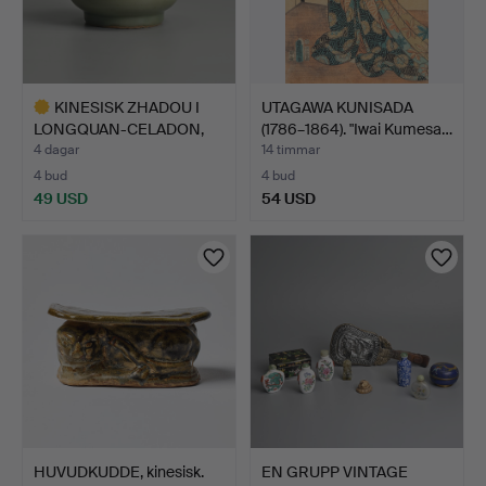
KINESISK ZHADOU I
UTAGAWA KUNISADA
LONGQUAN-CELADON,
(1786–1864). "Iwai Kumesa…
MÖJLIG…
4 dagar
14 timmar
4 bud
4 bud
49 USD
54 USD
Utvalt
föremål
HUVUDKUDDE, kinesisk.
EN GRUPP VINTAGE