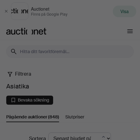
Auctionet
Visa
Stäng
Finns på Google Play
Auctionet.com
Filtrera
Asiatika
Asiatika
Bevaka sökning
Pågående auktioner
(848)
Slutpriser
Pågående
Sortera