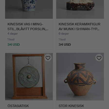
KINESISK VAS I MING-
KINESISK KERAMIKFIGUR
STIL, BLÅVITT PORSLIN,…
AV MUNK I SHIWAN-TYP…
4 dagar
6 dagar
1 bud
1 bud
34 USD
34 USD
ÖSTASIATISK
STOR KINESISK