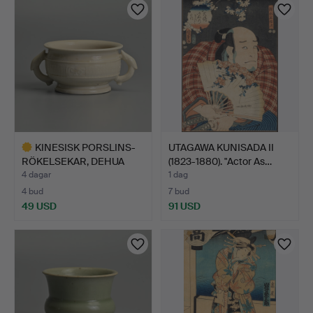
KINESISK PORSLINS-
UTAGAWA KUNISADA II
RÖKELSEKAR, DEHUA
(1823-1880). "Actor As…
BLANC-…
4 dagar
1 dag
4 bud
7 bud
49 USD
91 USD
Utvalt
föremål