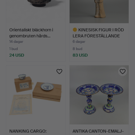
Orientaliskt bläckhorn i
KINESISK FIGUR I RÖD
genombruten hårds…
LERA FÖRESTÄLLANDE
HO…
14 dagar
6 dagar
1 bud
8 bud
24 USD
83 USD
Utvalt
föremål
NANKING CARGO:
ANTIKA CANTON-EMALJ-