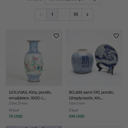
auktioner
1
…
18
GOLVVAS, Kina, porslin,
BOJAN samt FAT, porslin,
emaljdekor, 1800-t…
Qingdynastin, Kin…
2 tim 21 min
1 tim 1 min
14 bud
3 bud
75 USD
106 USD