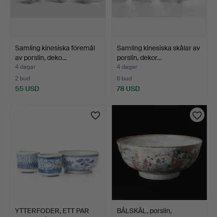
Samling kinesiska föremål
Samling kinesiska skålar av
av porslin, deko…
porslin, dekor…
4 dagar
4 dagar
2 bud
6 bud
55 USD
78 USD
YTTERFODER, ETT PAR
BÅLSKÅL, porslin,