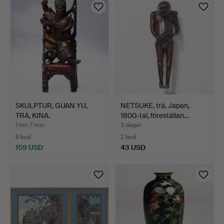
SKULPTUR, GUAN YU,
NETSUKE, trä, Japan,
TRÄ, KINA.
1800-tal, föreställan…
1 tim 7 min
3 dagar
6 bud
2 bud
159 USD
43 USD