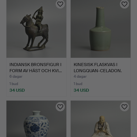
INDIANSK BRONSFIGUR I
KINESISK FLASKVAS I
FORM AV HÄST OCH KVI…
LONGQUAN-CELADON.
6 dagar
4 dagar
1 bud
1 bud
34 USD
34 USD