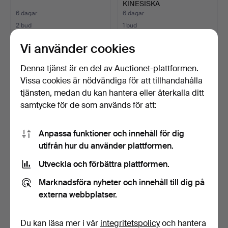
KINESISKA
SNUSFLASKOR, CL…
6 dagar
6 dagar
2 bud
1 bud
64 USD
34 USD
Vi använder cookies
Denna tjänst är en del av Auctionet-plattformen.
Vissa cookies är nödvändiga för att tillhandahålla
tjänsten, medan du kan hantera eller återkalla ditt
samtycke för de som används för att:
Anpassa funktioner och innehåll för dig
utifrån hur du använder plattformen.
Utveckla och förbättra plattformen.
KOKESHI DOCKOR, 2 st,
JAPANISCHE SCHULE.
bemålat trä, Japan, …
Fütterung der Eulenjung…
Marknadsföra nyheter och innehåll till dig på
6 dagar
7 dagar
externa webbplatser.
1 bud
1 bud
22 USD
29 USD
Du kan läsa mer i vår
integritetspolicy
och hantera