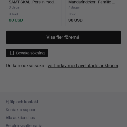
SAMT SKÅL. Porslin med…
Mandarindekor i Famille …
3 dagar
7 dagar
8 bud
1 bud
80 USD
38 USD
Visa fler föremål
Bevaka sökning
Du kan också söka i
vårt arkiv med avslutade auktioner
.
Sidfotsnavigation
Hjälp och kontakt
Kontakta support
Alla auktionshus
Betalningsalternativ