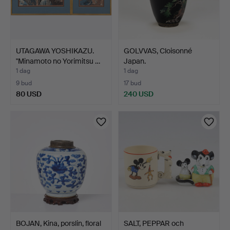
UTAGAWA YOSHIKAZU.
GOLVVAS, Cloisonné
"Minamoto no Yorimitsu …
Japan.
1 dag
1 dag
9 bud
17 bud
80 USD
240 USD
BOJAN, Kina, porslin, floral
SALT, PEPPAR och