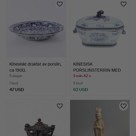
Kinesiskt drakfat av porslin,
KINESISK
ca 1900.
PORSLINSTERRIN MED
LOCK, 1700-TAL.
5 dagar
3 min 42 s
1 bud
5 bud
47 USD
62 USD