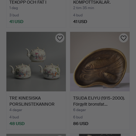
TEKOPP OCH FAT I
KOMPOTTSKÅLAR.
BLÅVITT PO…
1 dag
2 tim 35 min
3 bud
4 bud
41 USD
41 USD
TRE KINESISKA
TSUDA EIJYU (1915-2000).
PORSLINSTEKANNOR
Förgyllt bronsfat…
MED LOCK, F…
4 dagar
6 dagar
4 bud
6 bud
48 USD
86 USD