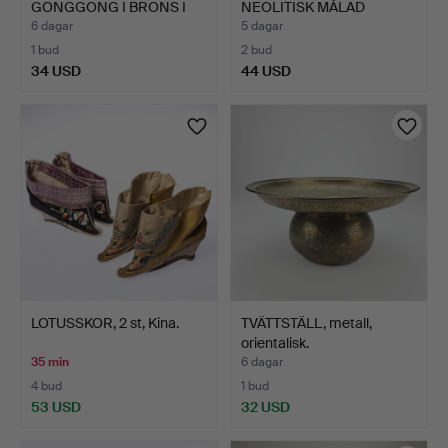
GONGGONG I BRONS I
NEOLITISK MÅLAD
TRÄSTÄLLNIN…
KERAMIKKRUKA…
6 dagar
5 dagar
1 bud
2 bud
34 USD
44 USD
LOTUSSKOR, 2 st, Kina.
TVÄTTSTÄLL, metall,
orientalisk.
35 min
6 dagar
4 bud
1 bud
53 USD
32 USD