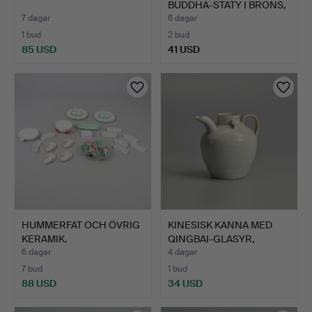
BUDDHA-STATY I BRONS,
1900-…
7 dagar
6 dagar
1 bud
2 bud
85 USD
41 USD
HUMMERFAT OCH ÖVRIG
KINESISK KANNA MED
KERAMIK.
QINGBAI-GLASYR,
SONGDYN…
6 dagar
4 dagar
7 bud
1 bud
88 USD
34 USD