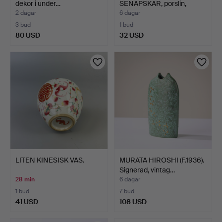
dekor i under…
SENAPSKAR, porslin,
Micke…
2 dagar
6 dagar
3 bud
1 bud
80 USD
32 USD
LITEN KINESISK VAS.
MURATA HIROSHI (F.1936).
Signerad, vintag…
28 min
6 dagar
1 bud
7 bud
41 USD
108 USD