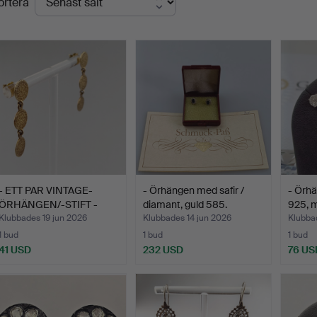
ortera
- ETT PAR VINTAGE-
- Örhängen med safir /
- Örhä
ÖRHÄNGEN/-STIFT -
diamant, guld 585.
925, m
GREKLA…
Klubbades 19 jun 2026
Klubbades 14 jun 2026
Klubba
1 bud
1 bud
1 bud
41 USD
232 USD
76 US