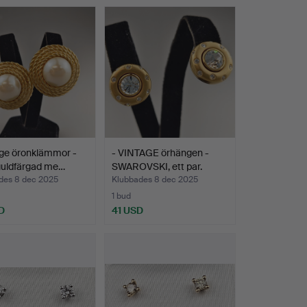
age öronklämmor -
- VINTAGE örhängen -
guldfärgad me…
SWAROVSKI, ett par.
des 8 dec 2025
Klubbades 8 dec 2025
1 bud
D
41 USD