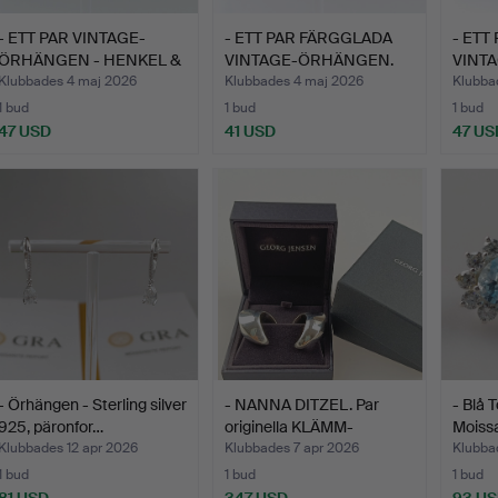
- ETT PAR VINTAGE-
- ETT PAR FÄRGGLADA
- ETT
ÖRHÄNGEN - HENKEL &
VINTAGE-ÖRHÄNGEN.
VINT
GROS…
ART D
Klubbades 4 maj 2026
Klubbades 4 maj 2026
Klubba
1 bud
1 bud
1 bud
47 USD
41 USD
47 US
- Örhängen - Sterling silver
- NANNA DITZEL. Par
- Blå
925, päronfor…
originella KLÄMM-
Moiss
CREOL…
Klubbades 12 apr 2026
Klubbades 7 apr 2026
Klubba
1 bud
1 bud
1 bud
81 USD
347 USD
93 U