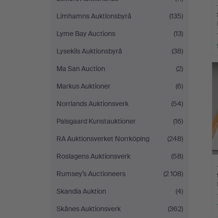
Limhamns Auktionsbyrå
(135)
Lyme Bay Auctions
(13)
Lysekils Auktionsbyrå
(38)
Ma San Auction
(2)
Markus Auktioner
(6)
Norrlands Auktionsverk
(54)
Palsgaard Kunstauktioner
(16)
RA Auktionsverket Norrköping
(248)
Roslagens Auktionsverk
(58)
Rumsey’s Auctioneers
(2 108)
Skandia Auktion
(4)
Skånes Auktionsverk
(362)