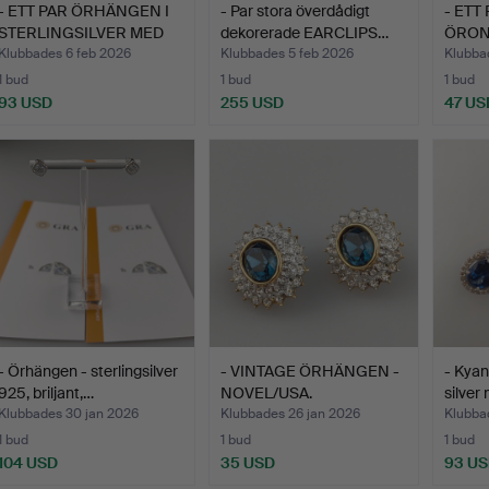
- ETT PAR ÖRHÄNGEN I
- Par stora överdådigt
- ETT
STERLINGSILVER MED
dekorerade EARCLIPS…
ÖRON
SP…
HENK
Klubbades 6 feb 2026
Klubbades 5 feb 2026
Klubba
1 bud
1 bud
1 bud
93 USD
255 USD
47 US
- Örhängen - sterlingsilver
- VINTAGE ÖRHÄNGEN -
- Kyan
925, briljant,…
NOVEL/USA.
silver
Klubbades 30 jan 2026
Klubbades 26 jan 2026
Klubba
1 bud
1 bud
1 bud
104 USD
35 USD
93 U