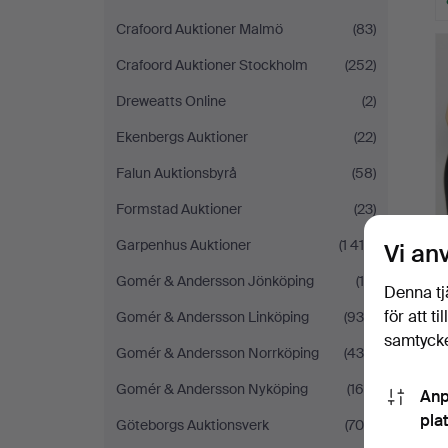
Crafoord Auktioner Malmö
(83)
Crafoord Auktioner Stockholm
(252)
Dreweatts Online
(2)
Ekenbergs Auktioner
(22)
Falun Auktionsbyrå
(58)
Formstad Auktioner
(23)
Garpenhus Auktioner
(1 414)
Vi an
Gomér & Andersson Jönköping
(16)
Denna tj
för att t
Gomér & Andersson Linköping
(935)
samtycke
Gomér & Andersson Norrköping
(430)
Gomér & Andersson Nyköping
(169)
Anp
pla
Göteborgs Auktionsverk
(709)