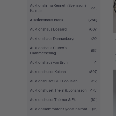
Auktionsfirma Kenneth Svensson i
(29)
Kalmar
Auktionshaus Blank
(260)
Auktionshaus Bossard
(607)
Auktionshaus Dannenberg
(20)
Auktionshaus Stuber's
(65)
Hammerschlag
Auktionshaus von Brühl
(1)
Auktionshuset Kolonn
(897)
Auktionshuset STO Bohuslän
(52)
Auktionshuset Thelin & Johansson
(175)
Auktionshuset Thörner & Ek
(101)
Auktionskammaren Sydost Kalmar
(15)