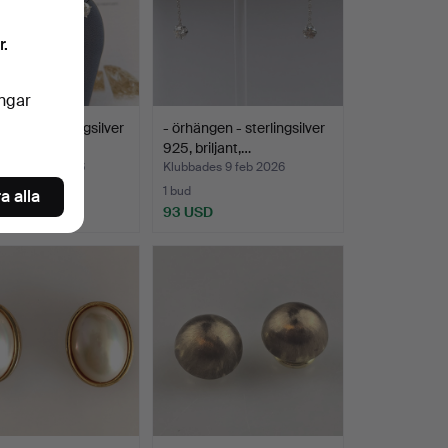
r.
ingar
ngen - sterlingsilver
- örhängen - sterlingsilver
iljant …
925, briljant,…
des 13 feb 2026
Klubbades 9 feb 2026
1 bud
a alla
D
93 USD