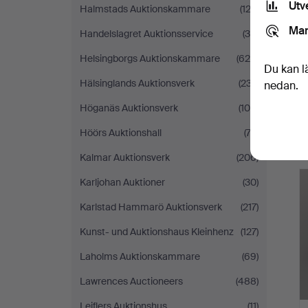
Utv
Halmstads Auktionskammare
(123)
Mar
Handelslagret Auktionsservice
(35)
Helsingborgs Auktionskammare
(620)
Du kan l
Hälsinglands Auktionsverk
(237)
nedan.
Höganäs Auktionsverk
(105)
Höörs Auktionshall
(73)
Kalmar Auktionsverk
(206)
Karljohan Auktioner
(30)
Karlstad Hammarö Auktionsverk
(217)
Kunst- und Auktionshaus Kleinhenz
(127)
Laholms Auktionskammare
(69)
Lawrences Auctioneers
(488)
Leiflers Auktionshus
(11)