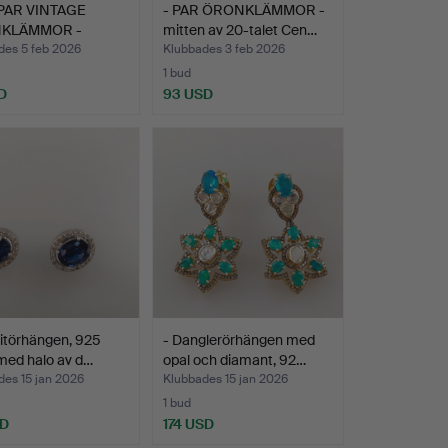
 PAR VINTAGE
- PAR ÖRONKLÄMMOR -
KLÄMMOR -
mitten av 20-talet Cen…
EL & G…
des 5 feb 2026
Klubbades 3 feb 2026
1 bud
D
93 USD
itörhängen, 925
- Danglerörhängen med
 med halo av d…
opal och diamant, 92…
des 15 jan 2026
Klubbades 15 jan 2026
1 bud
SD
174 USD