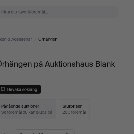
en & Ädelstenar
/
Örhängen
Örhängen på Auktionshaus Blank
Bevaka sökning
Pågående auktioner
Slutpriser
Se föremål du kan bjuda på
260 föremål
lutpriser