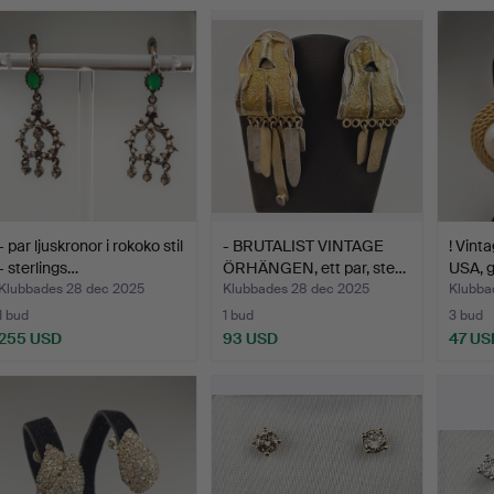
- par ljuskronor i rokoko stil
- BRUTALIST VINTAGE
! Vint
- sterlings…
ÖRHÄNGEN, ett par, ste…
USA, 
Klubbades 28 dec 2025
Klubbades 28 dec 2025
Klubba
1 bud
1 bud
3 bud
255 USD
93 USD
47 US