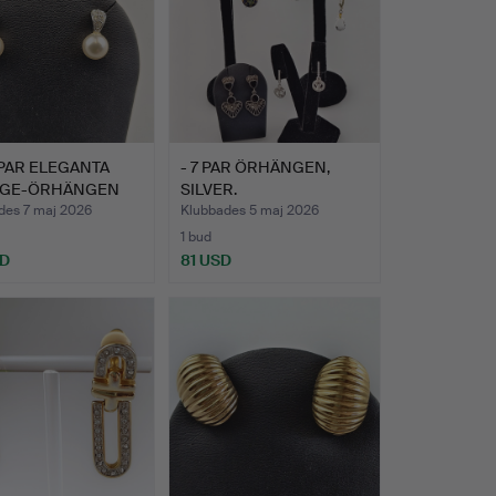
 PAR ELEGANTA
- 7 PAR ÖRHÄNGEN,
AGE-ÖRHÄNGEN
SILVER.
OV…
des 7 maj 2026
Klubbades 5 maj 2026
1 bud
SD
81 USD