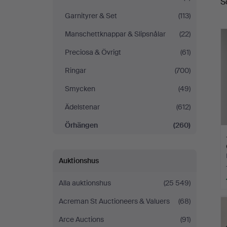
S
Garnityrer & Set
(113)
Manschettknappar & Slipsnålar
(22)
Preciosa & Övrigt
(61)
Ringar
(700)
Smycken
(49)
Ädelstenar
(612)
Örhängen
(260)
Auktionshus
Alla auktionshus
(25 549)
Acreman St Auctioneers & Valuers
(68)
Arce Auctions
(91)