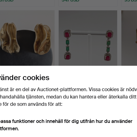
- ETT PAR VINTAGE-
Rubin och smaragd
- ETT
vänder cookies
ÖRHÄNGEN - METALL
ädelsten
VINT
FÖRGYL…
dinglerörhängen…
ÖRON
Klubbades 20 mar 2026
Klubbades 16 mar 2026
Klubba
änst är en del av Auctionet-plattformen. Vissa cookies är nöd
1 bud
1 bud
1 bud
illhandahålla tjänsten, medan du kan hantera eller återkalla ditt
35 USD
255 USD
47 US
 för de som används för att:
assa funktioner och innehåll för dig utifrån hur du använder
ttformen.