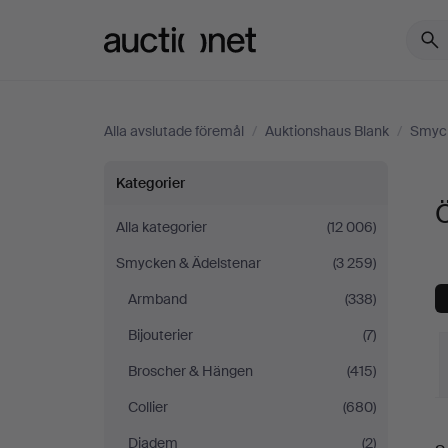
Auctionet.com
Alla avslutade föremål
/
Auktionshaus Blank
/
Smyck
Örhängen
Kategorier
på
Alla kategorier
(12 006)
Smycken & Ädelstenar
(3 259)
Auktionshaus
Armband
(338)
Blank
Bijouterier
(7)
Broscher & Hängen
(415)
Collier
(680)
S
Diadem
(2)