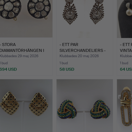
- STORA
- ETT PAR
- ETT
DIAMANTÖRHÄNGEN I
SILVERCHANDELIERS -
VINT
VIKTORIANSK STIL.
PORTUGAL.
SWAR
Klubbades 29 maj 2026
Klubbades 20 maj 2026
Klubba
1 bud
1 bud
1 bud
694 USD
58 USD
64 U