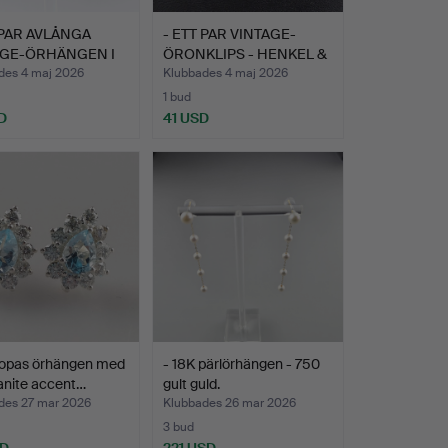
 PAR AVLÅNGA
- ETT PAR VINTAGE-
AGE-ÖRHÄNGEN I
ÖRONKLIPS - HENKEL &
…
GRO…
des 4 maj 2026
Klubbades 4 maj 2026
1 bud
D
41 USD
 Topas örhängen med
- 18K pärlörhängen - 750
anite accent…
gult guld.
des 27 mar 2026
Klubbades 26 mar 2026
3 bud
SD
221 USD