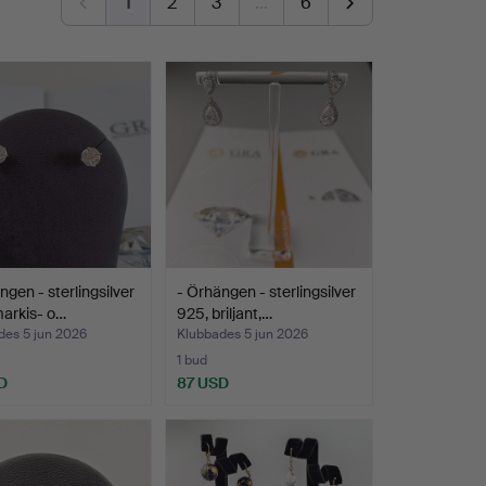
1
2
3
…
6
ngen - sterlingsilver
- Örhängen - sterlingsilver
arkis- o…
925, briljant,…
des 5 jun 2026
Klubbades 5 jun 2026
1 bud
D
87 USD