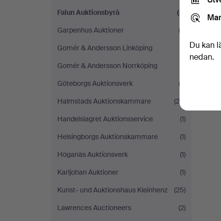
Falun Auktionsbyrå
(4)
Mar
Garpenhus Auktioner
(3)
Du kan l
Gomér & Andersson Linköping
(1)
nedan.
Gomér & Andersson Norrköping
(1)
Göteborgs Auktionsverk
(3)
Halmstads Auktionskammare
(24)
Handelslagret Auktionsservice
(1)
Helsingborgs Auktionskammare
(1)
Höganäs Auktionsverk
(1)
Karljohan Auktioner
(1)
Kunst- und Auktionshaus Kleinhenz
(25)
Lawrences Auctioneers
(2)