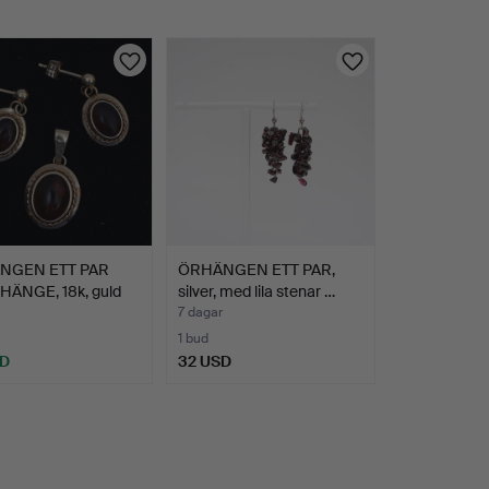
NGEN ETT PAR
ÖRHÄNGEN ETT PAR,
HÄNGE, 18k, guld
silver, med lila stenar …
7 dagar
1 bud
SD
32 USD