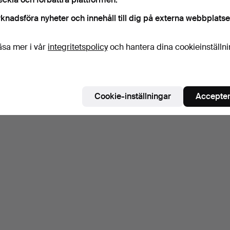
knadsföra nyheter och innehåll till dig på externa webbplatse
äsa mer i vår
integritetspolicy
och hantera dina cookieinställn
Cookie-inställningar
Accepter