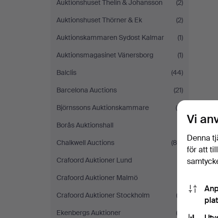
Auktionshuset Thelin & Johansson
(2)
Auktionshuset Thörner & Ek
(2)
Auktionskammaren Sydost Kalmar
(1)
Auktionsmagasinet Vänersborg
(1)
Balclis
(44)
Barcelona Auctions
(21)
Björnssons Auktionskammare
(6)
Vi an
Borås Auktionshall
(1)
Denna tj
Chalkwell Auctions
(80)
för att t
Crafoord Auktioner Lund
(1)
samtycke
Crafoord Auktioner Malmö
(1)
Anp
Crafoord Auktioner Stockholm
(2)
pla
Ekenbergs Auktioner
(3)
Utv