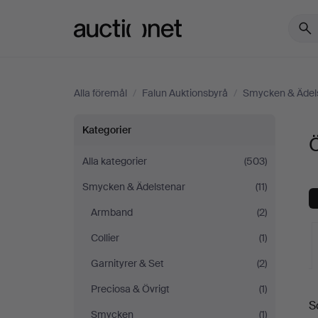
Auctionet.com
Alla föremål
/
Falun Auktionsbyrå
/
Smycken & Ädel
Örhängen
Kategorier
på
Alla kategorier
(503)
Smycken & Ädelstenar
(11)
Falun
Armband
(2)
Auktionsbyrå
Collier
(1)
Garnityrer & Set
(2)
Preciosa & Övrigt
(1)
S
a
Smycken
(1)