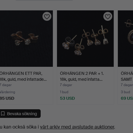
ÖRHÄNGEN ETT PAR,
ÖRHÄNGEN 2 PAR + 1.
ÖRHÄ
18k, guld, med infattade…
18k, guld, med infatta…
SAMT 
med…
7 dagar
7 dagar
7 dagar
Värdering
1 bud
3 bud
85 USD
53 USD
69 U
Bevaka sökning
u kan också söka i
vårt arkiv med avslutade auktioner
.