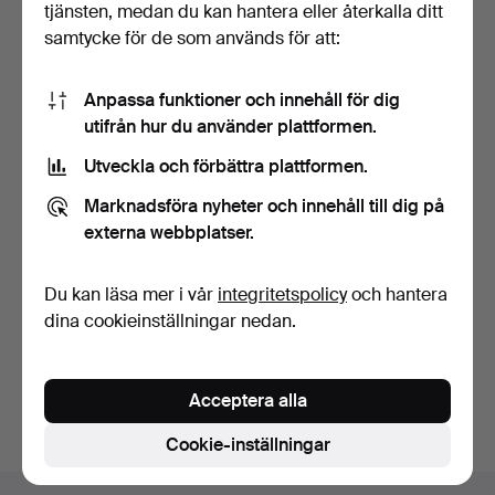
tjänsten, medan du kan hantera eller återkalla ditt
samtycke för de som används för att:
Anpassa funktioner och innehåll för dig
utifrån hur du använder plattformen.
Utveckla och förbättra plattformen.
TRE PAR
PAR RUBIN- OCH
MODEÖRHÄNGEN.
DIAMANTÖRHÄNGEN.
Marknadsföra nyheter och innehåll till dig på
7 dagar
7 dagar
externa webbplatser.
7 bud
1 bud
203 USD
34 USD
Du kan läsa mer i vår
integritetspolicy
och hantera
dina cookieinställningar nedan.
Bevaka sökning
Du kan också söka i
vårt arkiv med avslutade auktioner
.
Acceptera alla
Cookie-inställningar
Sidfotsnavigation