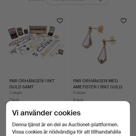
auktioner
PAR ÖRHÄNGEN I 9KT
PAR ÖRHÄNGEN MED
GULD SAMT
AMETISTER I 18KT GULD.
BIJOUTERIER.
2 dagar
3 dagar
7 bud
8 bud
111 USD
102 USD
Vi använder cookies
Denna tjänst är en del av Auctionet-plattformen.
Vissa cookies är nödvändiga för att tillhandahålla