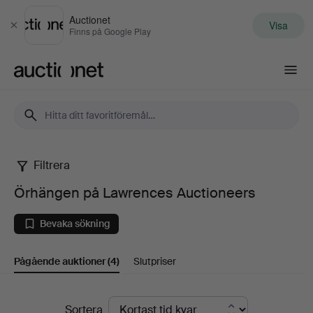
Auctionet
Visa
Stäng
Finns på Google Play
Auctionet.com
Filtrera
Örhängen
Örhängen på Lawrences Auctioneers
på
Bevaka sökning
Lawrences
Pågående auktioner
(4)
Slutpriser
Auctioneers
Pågående
Sortera