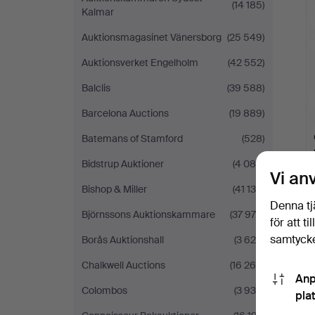
(14 185)
Kalmar
Auktionsmagasinet Vänersborg
(25 549)
Auktionsverket Engelholm
(42 552)
Balclis
(39 588)
Barcelona Auctions
(19 889)
Batemans of Stamford
(528)
Bidstrup Auktioner
(4 085)
Vi an
Bishop & Miller
(41 135)
Denna tj
Björnssons Auktionskammare
(37 976)
för att t
samtycke
Borås Auktionshall
(3 625)
Chalkwell Auctions
(16 260)
Anp
Colombos
(3 936)
pla