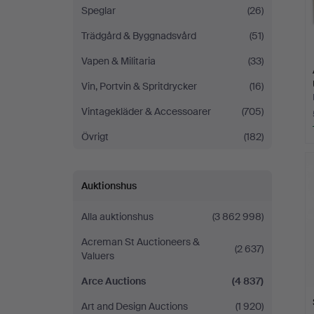
Speglar
(26)
Trädgård & Byggnadsvård
(51)
Vapen & Militaria
(33)
Vin, Portvin & Spritdrycker
(16)
Vintagekläder & Accessoarer
(705)
Övrigt
(182)
Auktionshus
Alla auktionshus
(3 862 998)
Acreman St Auctioneers &
(2 637)
Valuers
Arce Auctions
(4 837)
Art and Design Auctions
(1 920)