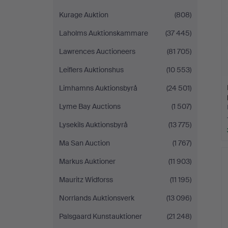
Kurage Auktion
(808)
Laholms Auktionskammare
(37 445)
Lawrences Auctioneers
(81 705)
Leiflers Auktionshus
(10 553)
Limhamns Auktionsbyrå
(24 501)
Lyme Bay Auctions
(1 507)
Lysekils Auktionsbyrå
(13 775)
Ma San Auction
(1 767)
Markus Auktioner
(11 903)
Mauritz Widforss
(11 195)
Norrlands Auktionsverk
(13 096)
Palsgaard Kunstauktioner
(21 248)