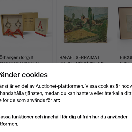
Örhängen i förgyllt
RAFAEL SERRAIMA I
ESCU
sterlingsilver med kor…
BOFILL. Olja på duk. "Pa…
S.XX. 
Klubbades 6 aug 2026
Klubbades 6 aug 2026
Klubba
vänder cookies
1 bud
5 bud
14 bud
116 USD
58 USD
103 U
änst är en del av Auctionet-plattformen. Vissa cookies är nöd
illhandahålla tjänsten, medan du kan hantera eller återkalla ditt
 för de som används för att:
assa funktioner och innehåll för dig utifrån hur du använder
ttformen.