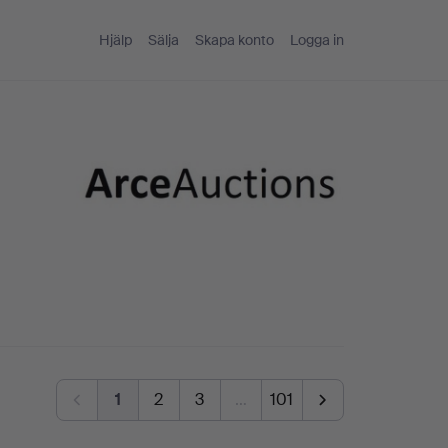
Hjälp
Sälja
Skapa konto
Logga in
1
2
3
…
101