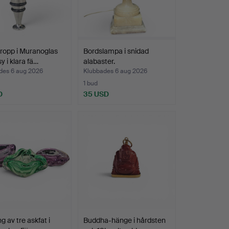
ropp i Muranoglas
Bordslampa i snidad
y i klara fä…
alabaster.
des 6 aug 2026
Klubbades 6 aug 2026
1 bud
D
35 USD
g av tre askfat i
Buddha-hänge i hårdsten