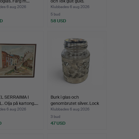
oglas. Färg m…
och 18k gult guld.
des 6 aug 2026
Klubbades 6 aug 2026
5 bud
SD
58 USD
L SERRAIMA I
Burk i glas och
. Olja på kartong.…
genombrutet silver. Lock
a…
des 6 aug 2026
Klubbades 6 aug 2026
3 bud
D
47 USD