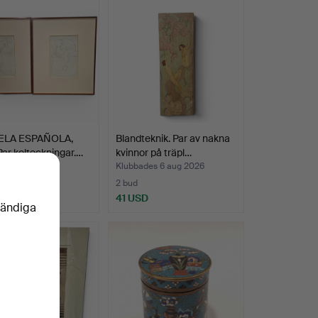
ELA ESPAÑOLA,
Blandteknik. Par av nakna
Par kolteckningar.…
kvinnor på träpl…
des 6 aug 2026
Klubbades 6 aug 2026
2 bud
SD
41 USD
vändiga