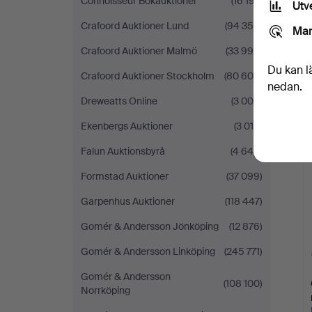
Connoisseur Bokauktioner
(16 197)
Utv
Crafoord Auktioner Lund
(94 356)
Mar
Crafoord Auktioner Malmö
(33 996)
Du kan l
Crafoord Auktioner Stockholm
(80 604)
nedan.
Dreweatts Online
(3 000)
Ekenbergs Auktioner
(3 014)
Falun Auktionsbyrå
(4 649)
Formstad Auktioner
(37 099)
Garpenhus Auktioner
(118 447)
Gomér & Andersson Jönköping
(12 876)
Gomér & Andersson Linköping
(245 771)
Gomér & Andersson
(108 100)
Norrköping