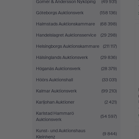
Gomér & Andersson Nyköping
(49 931)
Göteborgs Auktionsverk
(158 136)
Halmstads Auktionskammare
(68 398)
Handelslagret Auktionsservice
(29 298)
Helsingborgs Auktionskammare
(211 117)
Hälsinglands Auktionsverk
(29 836)
Höganäs Auktionsverk
(28 379)
Höörs Auktionshall
(33 031)
Kalmar Auktionsverk
(99 210)
Karljohan Auktioner
(2 421)
Karlstad Hammarö
(54 597)
Auktionsverk
Kunst- und Auktionshaus
(9 844)
Kleinhenz