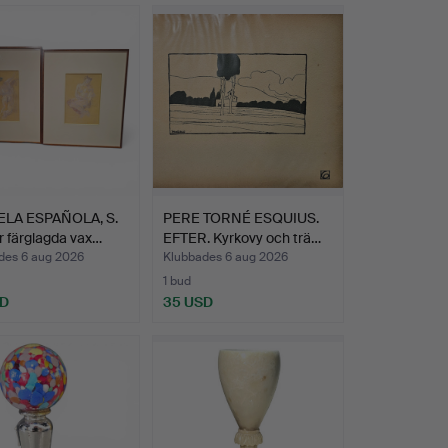
LA ESPAÑOLA, S.
PERE TORNÉ ESQUIUS.
r färglagda vax…
EFTER. Kyrkovy och trä…
des 6 aug 2026
Klubbades 6 aug 2026
1 bud
SD
35 USD