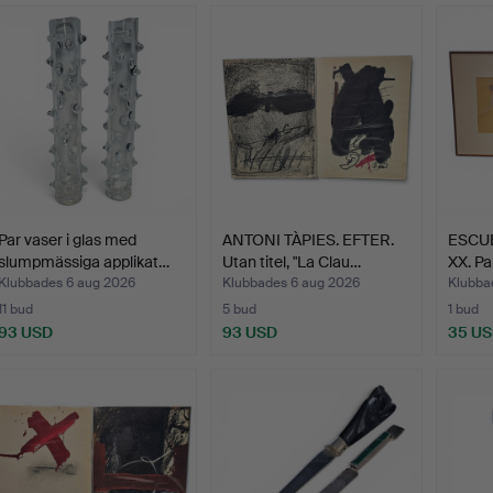
Par vaser i glas med
ANTONI TÀPIES. EFTER.
ESCUE
slumpmässiga applikat…
Utan titel, "La Clau…
XX. Pa
Klubbades 6 aug 2026
Klubbades 6 aug 2026
Klubba
11 bud
5 bud
1 bud
93 USD
93 USD
35 U