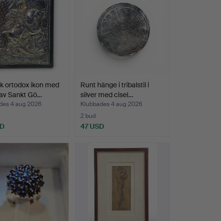
k ortodox ikon med
Runt hänge i tribalstil i
 av Sankt Gö…
silver med cisel…
des 4 aug 2026
Klubbades 4 aug 2026
2 bud
SD
47 USD