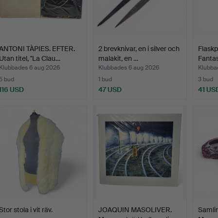
ANTONI TÀPIES. EFTER.
2 brevknivar, en i silver och
Flaskp
Utan titel, "La Clau…
malakit, en …
Fantas
Klubbades 6 aug 2026
Klubbades 6 aug 2026
Klubba
5 bud
1 bud
3 bud
116 USD
47 USD
41 US
Stor stola i vit räv.
JOAQUIN MASOLIVER.
Samlin