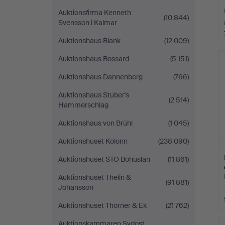
Auktionsfirma Kenneth
(10 844)
Svensson i Kalmar
Auktionshaus Blank
(12 009)
Auktionshaus Bossard
(5 151)
Auktionshaus Dannenberg
(766)
Auktionshaus Stuber's
(2 514)
Hammerschlag
Auktionshaus von Brühl
(1 045)
Auktionshuset Kolonn
(238 090)
Auktionshuset STO Bohuslän
(11 861)
Auktionshuset Thelin &
(91 881)
Johansson
Auktionshuset Thörner & Ek
(21 762)
Auktionskammaren Sydost