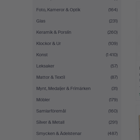
Foto, Kameror & Optik
(164)
Glas
(231)
Keramik & Porslin
(260)
Klockor & Ur
(109)
Konst
(1 410)
Leksaker
(57)
Mattor & Textil
(87)
Mynt, Medaljer & Frimärken
(31)
Möbler
(179)
Samlarföremål
(160)
Silver & Metall
(291)
Smycken & Ädelstenar
(487)