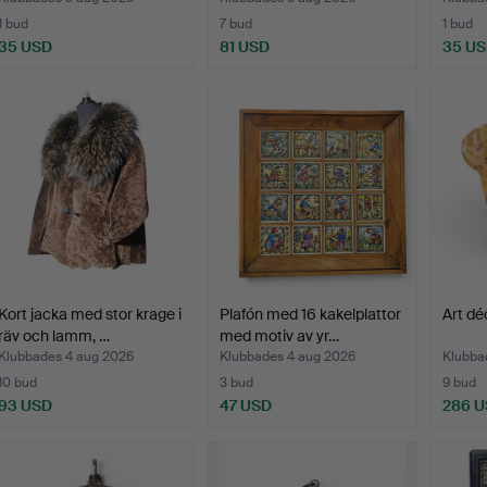
1 bud
7 bud
1 bud
35 USD
81 USD
35 U
Kort jacka med stor krage i
Plafón med 16 kakelplattor
Art dé
räv och lamm, …
med motiv av yr…
Klubbades 4 aug 2026
Klubbades 4 aug 2026
Klubba
10 bud
3 bud
9 bud
93 USD
47 USD
286 