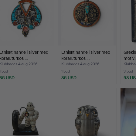
Etniskt hänge i silver med
Etniskt hänge i silver med
Grekis
korall, turkos …
korall, turkos …
motiv
Klubbades 4 aug 2026
Klubbades 4 aug 2026
Klubba
1 bud
1 bud
3 bud
35 USD
35 USD
93 U