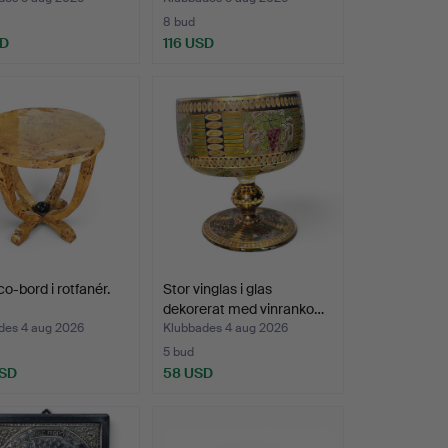
8 bud
SD
116 USD
co-bord i rotfanér.
Stor vinglas i glas
dekorerat med vinranko…
des 4 aug 2026
Klubbades 4 aug 2026
5 bud
USD
58 USD