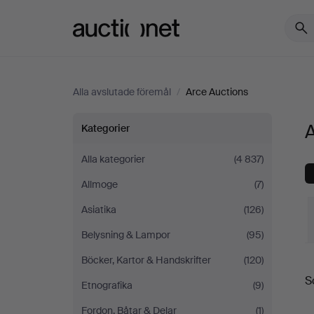
Auctionet.com
Alla avslutade föremål
/
Arce Auctions
Alla
A
Kategorier
föremål
Alla kategorier
(4 837)
Allmoge
(7)
på
Asiatika
(126)
Arce
Belysning & Lampor
(95)
Auctions
Böcker, Kartor & Handskrifter
(120)
S
S
Etnografika
(9)
Fordon, Båtar & Delar
(1)