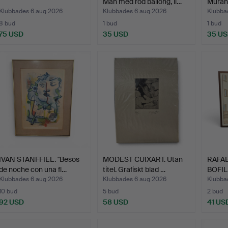
Man med röd ballong, li…
Muran
Klubbades 6 aug 2026
Klubbades 6 aug 2026
Klubba
8 bud
1 bud
1 bud
75 USD
35 USD
35 U
IVAN STANFFIEL. "Besos
MODEST CUIXART. Utan
RAFAE
de noche con una fl…
titel. Grafiskt blad …
BOFILL
Klubbades 6 aug 2026
Klubbades 6 aug 2026
Klubba
10 bud
5 bud
2 bud
92 USD
58 USD
41 US