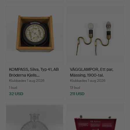
Utvalt
föremål
KOMPASS, Silva, Typ 41, AB
VÄGGLAMPOR, Ett par,
Bröderna Kjells…
Mässing, 1900-tal.
Klubbades 1 aug 2026
Klubbades 1 aug 2026
1 bud
13 bud
32 USD
211 USD