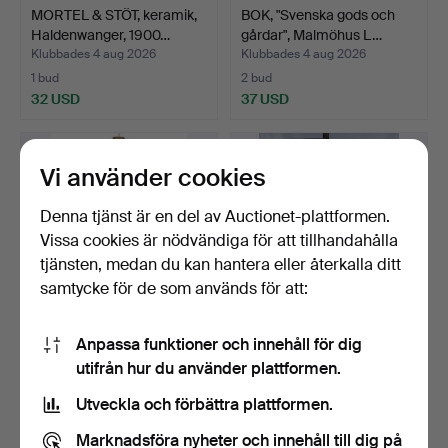
MORTEL & STÖT, keramik,
BOK, "Svenska gods och
Haldenwanger, 1900…
gårdar", Malmöhus L…
Klubbades 4 aug 2026
Klubbades 4 aug 2026
1 bud
2 bud
32 USD
37 USD
Vi använder cookies
Denna tjänst är en del av Auctionet-plattformen.
Vissa cookies är nödvändiga för att tillhandahålla
tjänsten, medan du kan hantera eller återkalla ditt
samtycke för de som används för att:
Anpassa funktioner och innehåll för dig
PÄLS, troligen fjällräv, lång
Två styck Kinesiska Tryck.
utifrån hur du använder plattformen.
modell.
Klubbades 3 aug 2026
Klubbades 2 aug 2026
Utveckla och förbättra plattformen.
3 bud
1 bud
53 USD
32 USD
Marknadsföra nyheter och innehåll till dig på