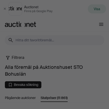
Auctionet
Visa
Stäng
Finns på Google Play
Auctionet.com
Filtrera
Alla
Alla föremål på Auktionshuset STO
föremål
Bohuslän
på
Bevaka sökning
Auktionshuset
Pågående auktioner
Slutpriser
(11 861)
STO