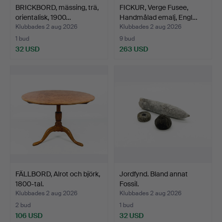
BRICKBORD, mässing, trä,
FICKUR, Verge Fusee,
orientalisk, 1900…
Handmålad emalj, Engl…
Klubbades 2 aug 2026
Klubbades 2 aug 2026
1 bud
9 bud
32 USD
263 USD
FÄLLBORD, Alrot och björk,
Jordfynd. Bland annat
1800-tal.
Fossil.
Klubbades 2 aug 2026
Klubbades 2 aug 2026
2 bud
1 bud
106 USD
32 USD