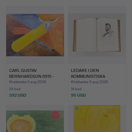
CARL GUSTAV
LEDARE I DEN
BERNHARDSON (1915 -
KOMMUNISTISKA
1998). OLJ…
INTERNATIONALEN…
Klubbades 5 aug 2026
Klubbades 5 aug 2026
24 bud
14 bud
392 USD
95 USD