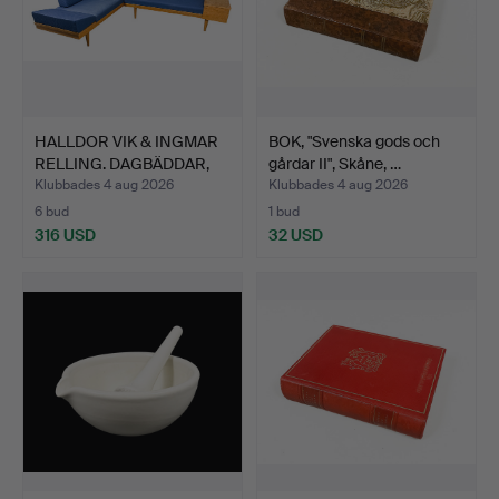
HALLDOR VIK & INGMAR
BOK, "Svenska gods och
RELLING. DAGBÄDDAR,
gårdar II", Skåne, …
2…
Klubbades 4 aug 2026
Klubbades 4 aug 2026
6 bud
1 bud
316 USD
32 USD