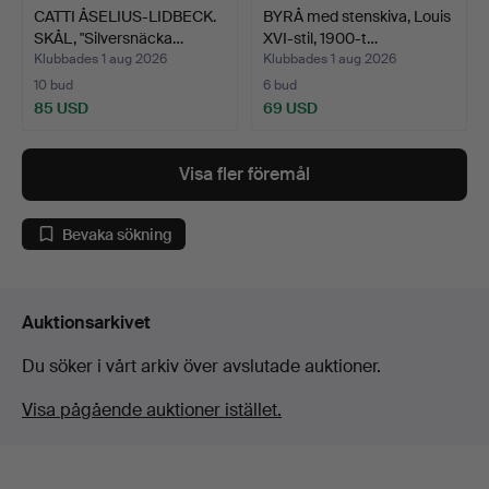
CATTI ÅSELIUS-LIDBECK.
BYRÅ med stenskiva, Louis
SKÅL, "Silversnäcka…
XVI-stil, 1900-t…
Klubbades 1 aug 2026
Klubbades 1 aug 2026
10 bud
6 bud
85 USD
69 USD
Visa fler föremål
Bevaka sökning
Auktionsarkivet
Du söker i vårt arkiv över avslutade auktioner.
Visa pågående auktioner istället.