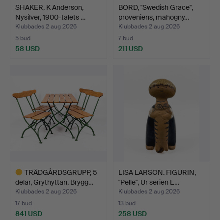
SHAKER, K Anderson,
BORD, "Swedish Grace",
Nysilver, 1900-talets …
proveniens, mahogny…
Klubbades 2 aug 2026
Klubbades 2 aug 2026
5 bud
7 bud
58 USD
211 USD
TRÄDGÅRDSGRUPP, 5
LISA LARSON. FIGURIN,
delar, Grythyttan, Brygg…
"Pelle", Ur serien L…
Klubbades 2 aug 2026
Klubbades 2 aug 2026
17 bud
13 bud
841 USD
258 USD