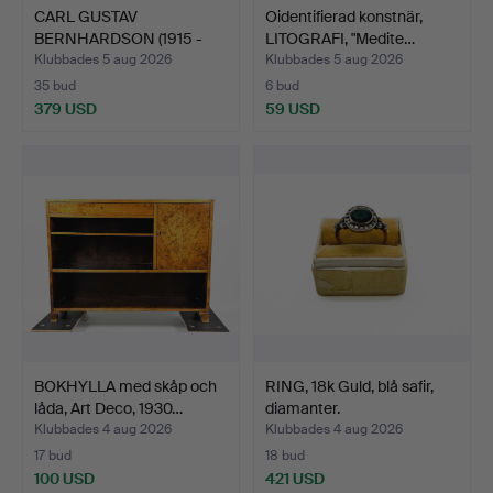
CARL GUSTAV
Oidentifierad konstnär,
BERNHARDSON (1915 -
LITOGRAFI, "Medite…
1998). OLJ…
Klubbades 5 aug 2026
Klubbades 5 aug 2026
35 bud
6 bud
379 USD
59 USD
BOKHYLLA med skåp och
RING, 18k Guld, blå safir,
låda, Art Deco, 1930…
diamanter.
Klubbades 4 aug 2026
Klubbades 4 aug 2026
17 bud
18 bud
100 USD
421 USD