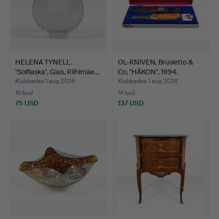
HELENA TYNELL.
OL-KNIVEN, Brusletto &
"Solflaska", Glas, Riihimäe…
Co, "HÅKON", 1994.
Klubbades 1 aug 2026
Klubbades 1 aug 2026
10 bud
14 bud
75 USD
137 USD