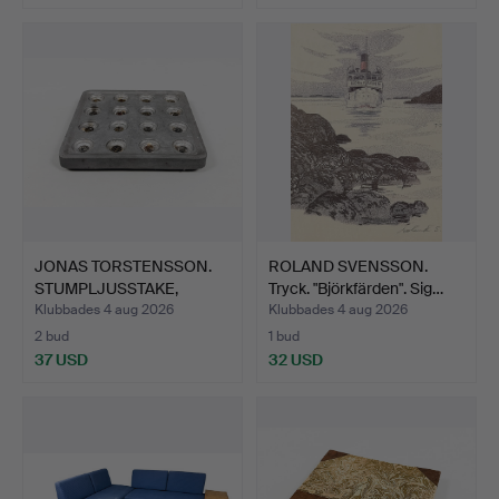
JONAS TORSTENSSON.
ROLAND SVENSSON.
STUMPLJUSSTAKE,
Tryck. "Björkfärden". Sig…
alumini…
Klubbades 4 aug 2026
Klubbades 4 aug 2026
2 bud
1 bud
37 USD
32 USD