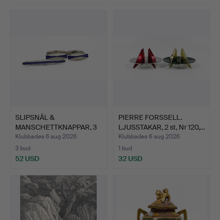
SLIPSNÅL &
PIERRE FORSSELL.
MANSCHETTKNAPPAR, 3
LJUSSTAKAR, 2 st, Nr 120,…
delar, Ster…
Klubbades 6 aug 2026
Klubbades 6 aug 2026
3 bud
1 bud
52 USD
32 USD