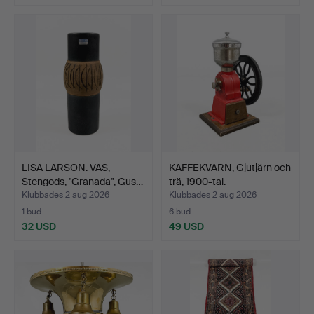
LISA LARSON. VAS,
KAFFEKVARN, Gjutjärn och
Stengods, "Granada", Gus…
trä, 1900-tal.
Klubbades 2 aug 2026
Klubbades 2 aug 2026
1 bud
6 bud
32 USD
49 USD