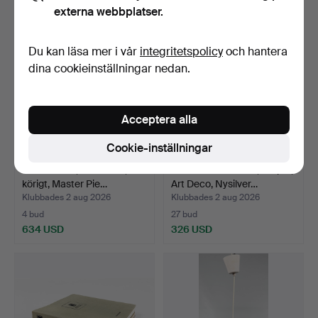
externa webbplatser.
Du kan läsa mer i vår
integritetspolicy
och hantera
dina cookieinställningar nedan.
Acceptera alla
Cookie-inställningar
DRAGSPEL, Concert II, 3-
VÄGGLAMPETTER, Ett par,
körigt, Master Pie…
Art Deco, Nysilver…
Klubbades 2 aug 2026
Klubbades 2 aug 2026
4 bud
27 bud
634 USD
326 USD