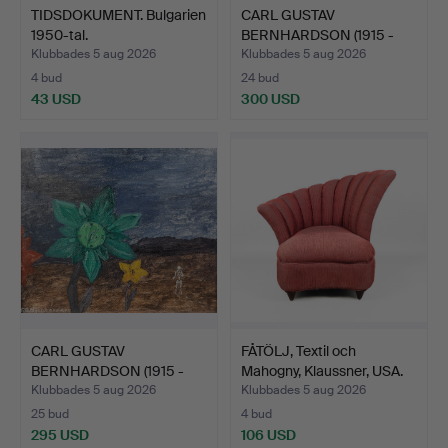
TIDSDOKUMENT. Bulgarien
CARL GUSTAV
1950-tal.
BERNHARDSON (1915 -
1998). Olj…
Klubbades 5 aug 2026
Klubbades 5 aug 2026
4 bud
24 bud
43 USD
300 USD
CARL GUSTAV
FÅTÖLJ, Textil och
BERNHARDSON (1915 -
Mahogny, Klaussner, USA.
1998). OLJ…
Klubbades 5 aug 2026
Klubbades 5 aug 2026
25 bud
4 bud
295 USD
106 USD