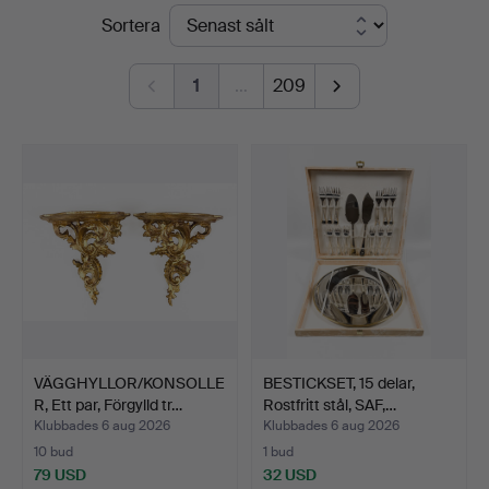
Slutpriser
Sortera
Bohuslän
1
…
209
VÄGGHYLLOR/KONSOLLE
BESTICKSET, 15 delar,
R, Ett par, Förgylld tr…
Rostfritt stål, SAF,…
Klubbades 6 aug 2026
Klubbades 6 aug 2026
10 bud
1 bud
79 USD
32 USD