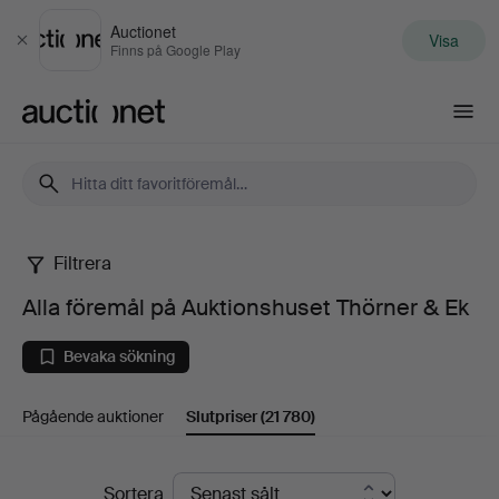
Auctionet
Visa
Stäng
Finns på Google Play
Auctionet.com
Filtrera
Alla
Alla föremål på Auktionshuset Thörner & Ek
föremål
Bevaka sökning
på
Pågående auktioner
Slutpriser
(21 780)
Auktionshuset
Thörner
Slutpriser
Sortera