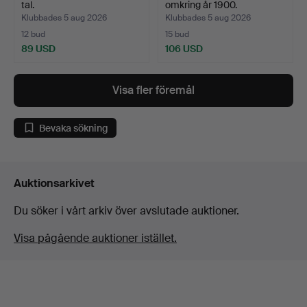
tal.
omkring år 1900.
Klubbades 5 aug 2026
Klubbades 5 aug 2026
12 bud
15 bud
89 USD
106 USD
Visa fler föremål
Bevaka sökning
Auktionsarkivet
Du söker i vårt arkiv över avslutade auktioner.
Visa pågående auktioner istället.