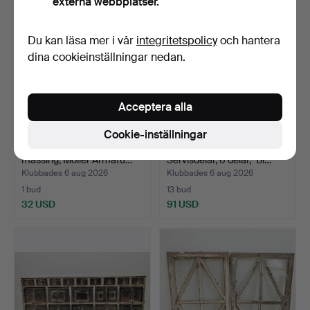
externa webbplatser.
Du kan läsa mer i vår
integritetspolicy
och hantera
dina cookieinställningar nedan.
Acceptera alla
Cookie-inställningar
GOLVLAMPA, teak och
HERTHA BENGTSON.
mässing, Möller Armatu…
Servisdelar, 6 delar, "Bl…
Klubbades 6 aug 2026
Klubbades 6 aug 2026
1 bud
13 bud
32 USD
91 USD