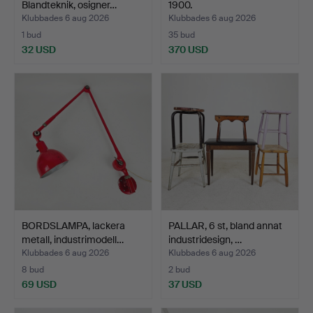
Blandteknik, osigner…
1900.
Klubbades 6 aug 2026
Klubbades 6 aug 2026
1 bud
35 bud
32 USD
370 USD
BORDSLAMPA, lackera
PALLAR, 6 st, bland annat
metall, industrimodell…
industridesign, …
Klubbades 6 aug 2026
Klubbades 6 aug 2026
8 bud
2 bud
69 USD
37 USD