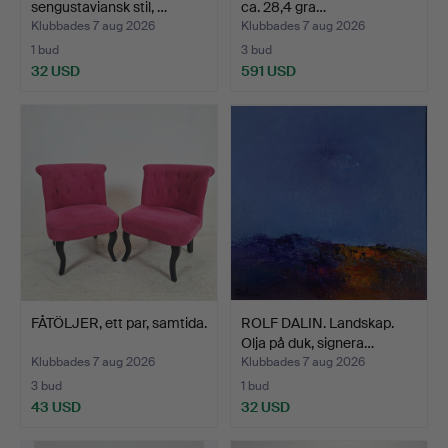
sengustaviansk stil, …
ca. 28,4 gra…
Klubbades 7 aug 2026
Klubbades 7 aug 2026
1 bud
3 bud
32 USD
591 USD
FÅTÖLJER, ett par, samtida.
ROLF DALIN. Landskap.
Olja på duk, signera…
Klubbades 7 aug 2026
Klubbades 7 aug 2026
3 bud
1 bud
43 USD
32 USD