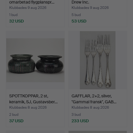
omarbetad flygplanspr…
Drew Inc.
Klubbades 9 aug 2026
Klubbades 9 aug 2026
1 bud
5 bud
32 USD
53 USD
SPOTTKOPPAR, 2 st,
GAFFLAR, 2+2, silver,
keramik, SJ, Gustavsber…
"Gammal fransk", GAB…
Klubbades 8 aug 2026
Klubbades 8 aug 2026
2 bud
3 bud
37 USD
233 USD