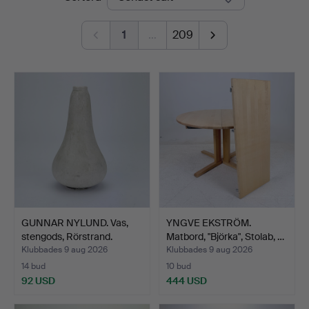
&
1
…
209
Ek
GUNNAR NYLUND. Vas,
YNGVE EKSTRÖM.
stengods, Rörstrand.
Matbord, "Björka", Stolab, …
Klubbades 9 aug 2026
Klubbades 9 aug 2026
14 bud
10 bud
92 USD
444 USD