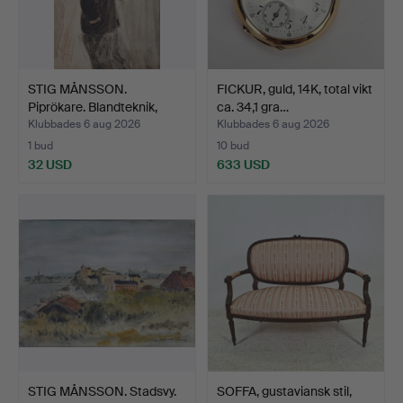
STIG MÅNSSON.
FICKUR, guld, 14K, total vikt
Piprökare. Blandteknik,
ca. 34,1 gra…
sign…
Klubbades 6 aug 2026
Klubbades 6 aug 2026
1 bud
10 bud
32 USD
633 USD
STIG MÅNSSON. Stadsvy.
SOFFA, gustaviansk stil,