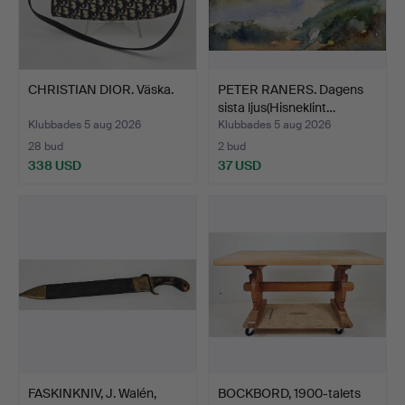
CHRISTIAN DIOR. Väska.
PETER RANERS. Dagens
sista ljus(Hisneklint…
Klubbades 5 aug 2026
Klubbades 5 aug 2026
28 bud
2 bud
338 USD
37 USD
FASKINKNIV, J. Walén,
BOCKBORD, 1900-talets