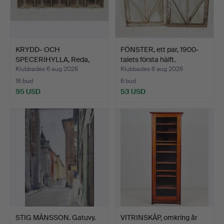
KRYDD- OCH
FÖNSTER, ett par, 1900-
SPECERIHYLLA, Reda,
talets första hälft.
Gunnar Fred…
Klubbades 6 aug 2026
Klubbades 6 aug 2026
16 bud
6 bud
95 USD
53 USD
STIG MÅNSSON. Gatuvy.
VITRINSKÅP, omkring år