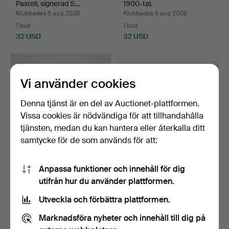
Pastell, signerad S…
1900-tal.
Klubbades 6 aug 2026
Klubbades 6 aug 2026
1 bud
1 bud
32 USD
32 USD
Vi använder cookies
Denna tjänst är en del av Auctionet-plattformen.
Vissa cookies är nödvändiga för att tillhandahålla
tjänsten, medan du kan hantera eller återkalla ditt
samtycke för de som används för att:
TRÄDGÅRDSBÄNK, 1900-
HYVELBÄNK,
Anpassa funktioner och innehåll för dig
tal.
Stockamöllan, 1900-tal.
utifrån hur du använder plattformen.
Klubbades 6 aug 2026
Klubbades 6 aug 2026
1 bud
17 bud
Utveckla och förbättra plattformen.
32 USD
180 USD
Marknadsföra nyheter och innehåll till dig på