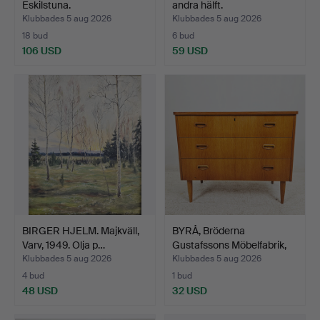
Eskilstuna.
andra hälft.
Klubbades 5 aug 2026
Klubbades 5 aug 2026
18 bud
6 bud
106 USD
59 USD
BIRGER HJELM. Majkväll,
BYRÅ, Bröderna
Varv, 1949. Olja p…
Gustafssons Möbelfabrik,
Ma…
Klubbades 5 aug 2026
Klubbades 5 aug 2026
4 bud
1 bud
48 USD
32 USD