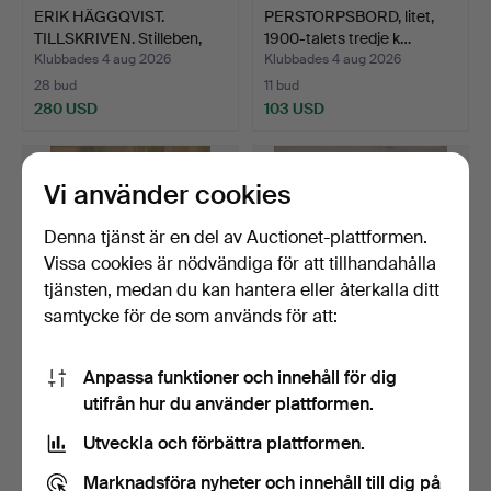
ERIK HÄGGQVIST.
PERSTORPSBORD, litet,
TILLSKRIVEN. Stilleben,
1900-talets tredje k…
ol…
Klubbades 4 aug 2026
Klubbades 4 aug 2026
28 bud
11 bud
280 USD
103 USD
Vi använder cookies
Denna tjänst är en del av Auctionet-plattformen.
Vissa cookies är nödvändiga för att tillhandahålla
tjänsten, medan du kan hantera eller återkalla ditt
samtycke för de som används för att:
Anpassa funktioner och innehåll för dig
OIDENTIFIERAD
OKÄND KONSTNÄR.
utifrån hur du använder plattformen.
KONSTNÄR. Stilleben,
Stilleben med krukväxter, …
akvarel…
Klubbades 4 aug 2026
Klubbades 4 aug 2026
Utveckla och förbättra plattformen.
10 bud
6 bud
91 USD
53 USD
Marknadsföra nyheter och innehåll till dig på