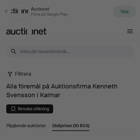
Auctionet
Visa
Stäng
Finns på Google Play
Auctionet.com
Filtrera
Alla
Alla föremål på Auktionsfirma Kenneth
föremål
Svensson i Kalmar
på
Bevaka sökning
Auktionsfirma
Pågående auktioner
Slutpriser
(10 853)
Kenneth