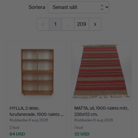
Slutpriser
Sortera
Svensson
i
1
…
209
Kalmar
HYLLA, 2 delar,
MATTA, ull, 1900-talets mitt,
furufanerade, 1900-talets …
226x112 cm.
Klubbades 9 aug 2026
Klubbades 8 aug 2026
2 bud
1 bud
64 USD
32 USD