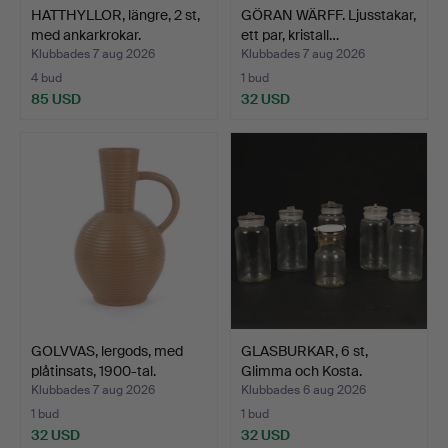
HATTHYLLOR, längre, 2 st,
GÖRAN WÄRFF. Ljusstakar,
med ankarkrokar.
ett par, kristall…
Klubbades 7 aug 2026
Klubbades 7 aug 2026
4 bud
1 bud
85 USD
32 USD
GOLVVAS, lergods, med
GLASBURKAR, 6 st,
plåtinsats, 1900-tal.
Glimma och Kosta.
Klubbades 7 aug 2026
Klubbades 6 aug 2026
1 bud
1 bud
32 USD
32 USD