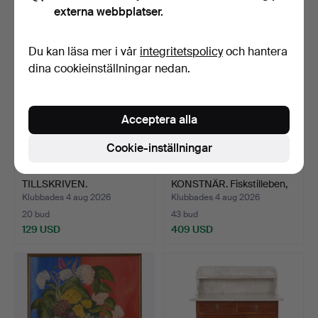
externa webbplatser.
Du kan läsa mer i vår
integritetspolicy
och hantera
dina cookieinställningar nedan.
Acceptera alla
Cookie-inställningar
ERIK HÄGGQVIST.
OIDENTIFIERAD
TILLSKRIVEN.
KONSTNÄR. Fiskstilleben,
Människosilue…
olj…
Klubbades 4 aug 2026
Klubbades 4 aug 2026
20 bud
43 bud
129 USD
409 USD