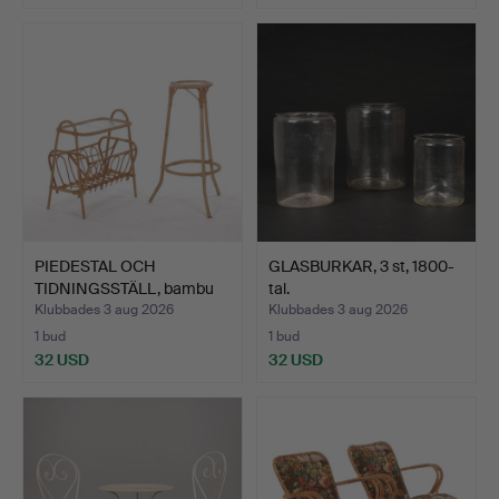
PIEDESTAL OCH
GLASBURKAR, 3 st, 1800-
TIDNINGSSTÄLL, bambu
tal.
med råg…
Klubbades 3 aug 2026
Klubbades 3 aug 2026
1 bud
1 bud
32 USD
32 USD