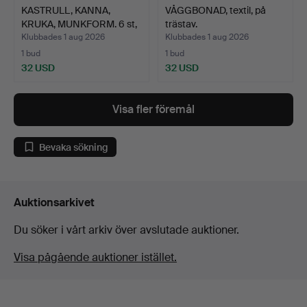
KASTRULL, KANNA,
VÅGGBONAD, textil, på
KRUKA, MUNKFORM. 6 st,
trästav.
em…
Klubbades 1 aug 2026
Klubbades 1 aug 2026
1 bud
1 bud
32 USD
32 USD
Visa fler föremål
Bevaka sökning
Auktionsarkivet
Du söker i vårt arkiv över avslutade auktioner.
Visa pågående auktioner istället.