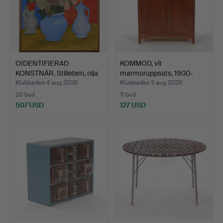
OIDENTIFIERAD
KOMMOD, vit
KONSTNÄR. Stilleben, olja
marmoruppsats, 1900-
på…
talets för…
Klubbades 4 aug 2026
Klubbades 3 aug 2026
20 bud
11 bud
507 USD
127 USD