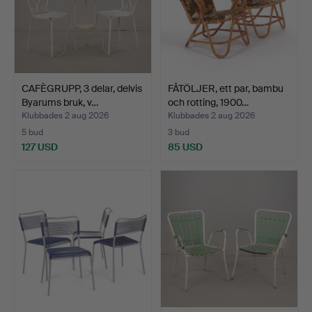
CAFÈGRUPP, 3 delar, delvis
FÅTÖLJER, ett par, bambu
Byarums bruk, v…
och rotting, 1900…
Klubbades 2 aug 2026
Klubbades 2 aug 2026
5 bud
3 bud
127 USD
85 USD