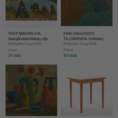
OSEP MAIDANJUK.
ERIK HÄGGQVIST.
Skärgårdslandskap, olja
TILLSKRIVEN. Stilleben,
på…
ol…
Klubbades 5 aug 2026
Klubbades 4 aug 2026
2 bud
21 bud
37 USD
151 USD