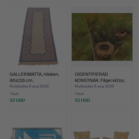
GALLERIMATTA, rölakan,
OIDENTIFIERAD
86x226 cm.
KONSTNÄR. Fågel vid bo,
olja…
Klubbades 8 aug 2026
Klubbades 8 aug 2026
1 bud
1 bud
32 USD
32 USD