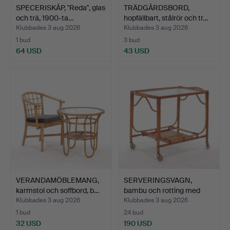
SPECERISKÅP, "Reda", glas
TRÄDGÅRDSBORD,
och trä, 1900-ta…
hopfällbart, stålrör och tr…
Klubbades 3 aug 2026
Klubbades 3 aug 2026
1 bud
3 bud
64 USD
43 USD
VERANDAMÖBLEMANG,
SERVERINGSVAGN,
karmstol och soffbord, b…
bambu och rotting med
rågl…
Klubbades 3 aug 2026
Klubbades 3 aug 2026
1 bud
24 bud
32 USD
190 USD