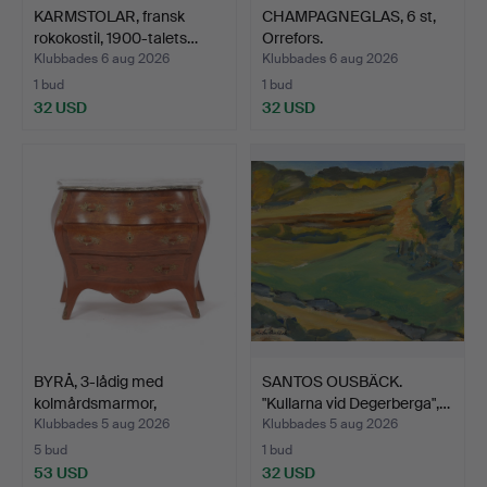
KARMSTOLAR, fransk
CHAMPAGNEGLAS, 6 st,
rokokostil, 1900-talets…
Orrefors.
Klubbades 6 aug 2026
Klubbades 6 aug 2026
1 bud
1 bud
32 USD
32 USD
BYRÅ, 3-lådig med
SANTOS OUSBÄCK.
kolmårdsmarmor,
"Kullarna vid Degerberga",…
rokokost…
Klubbades 5 aug 2026
Klubbades 5 aug 2026
5 bud
1 bud
53 USD
32 USD