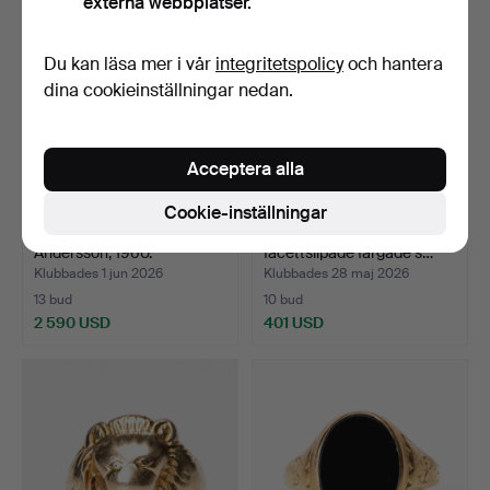
externa webbplatser.
Du kan läsa mer i vår
integritetspolicy
och hantera
dina cookieinställningar nedan.
Acceptera alla
Cookie-inställningar
RING, guld, 18K, K
RING, 18K guld med
Andersson, 1960.
facettslipade färgade s…
Klubbades 1 jun 2026
Klubbades 28 maj 2026
13 bud
10 bud
2 590 USD
401 USD
Utvalt
föremål