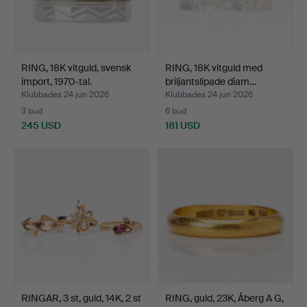
RING, 18K vitguld, svensk
RING, 18K vitguld med
import, 1970-tal.
briljantslipade diam…
Klubbades 24 jun 2026
Klubbades 24 jun 2026
3 bud
6 bud
245 USD
181 USD
RINGAR, 3 st, guld, 14K, 2 st
RING, guld, 23K, Åberg A G,