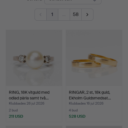
1
…
58
RING, 18K vitguld med
RINGAR, 2 st, 18k guld,
odlad pärla samt två…
Ekholm Guldsmedsat…
Klubbades 26 jul 2026
Klubbades 16 jul 2026
2 bud
4 bud
211 USD
528 USD