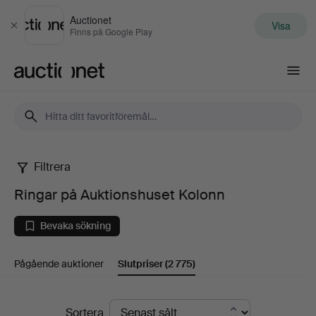
Auctionet
Visa
Stäng
Finns på Google Play
Auctionet.com
Filtrera
Ringar
Ringar på Auktionshuset Kolonn
på
Bevaka sökning
Auktionshuset
Pågående auktioner
Slutpriser
(2 775)
Kolonn
Slutpriser
Sortera