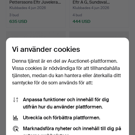
Petterssons Eftr Juvelera…
Eftr A G, Sundsval…
Klubbades 4 jun 2026
Klubbades 4 jun 2026
3 bud
4 bud
635 USD
444 USD
Vi använder cookies
Denna tjänst är en del av Auctionet-plattformen.
Vissa cookies är nödvändiga för att tillhandahålla
tjänsten, medan du kan hantera eller återkalla ditt
samtycke för de som används för att:
KLACKRING, guld, 18K
RING, guld, 23K samt blå
Anpassa funktioner och innehåll för dig
samt svart sten, Guld…
sten, Petterssons…
utifrån hur du använder plattformen.
Klubbades 4 jun 2026
Klubbades 4 jun 2026
3 bud
5 bud
Utveckla och förbättra plattformen.
591 USD
487 USD
Marknadsföra nyheter och innehåll till dig på