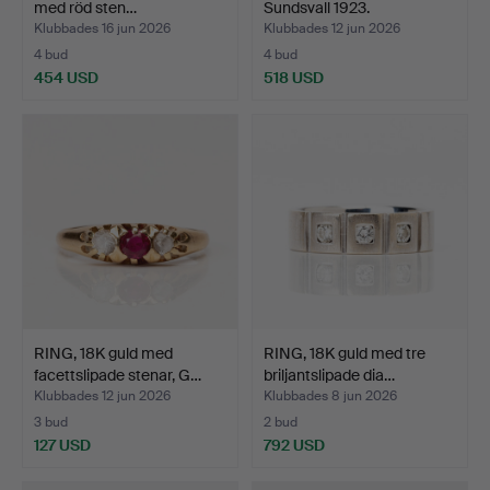
med röd sten…
Sundsvall 1923.
Klubbades 16 jun 2026
Klubbades 12 jun 2026
4 bud
4 bud
454 USD
518 USD
RING, 18K guld med
RING, 18K guld med tre
facettslipade stenar, G…
briljantslipade dia…
Klubbades 12 jun 2026
Klubbades 8 jun 2026
3 bud
2 bud
127 USD
792 USD