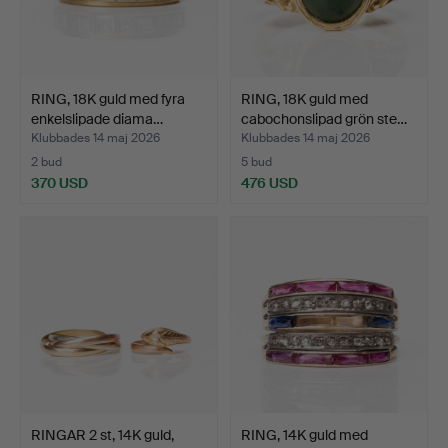
RING, 18K guld med fyra
RING, 18K guld med
enkelslipade diama…
cabochonslipad grön ste…
Klubbades 14 maj 2026
Klubbades 14 maj 2026
2 bud
5 bud
370 USD
476 USD
RINGAR 2 st, 14K guld,
RING, 14K guld med