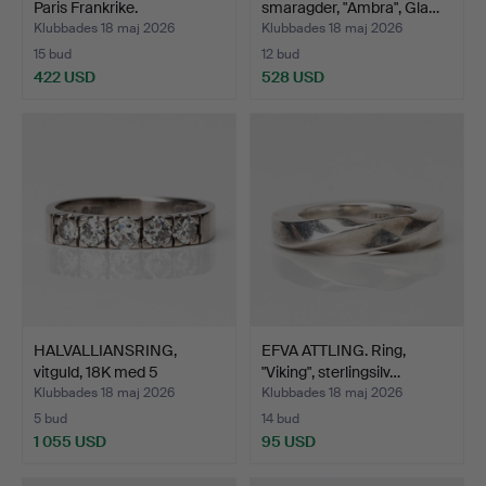
Paris Frankrike.
smaragder, "Ambra", Gla…
Klubbades 18 maj 2026
Klubbades 18 maj 2026
15 bud
12 bud
422 USD
528 USD
HALVALLIANSRING,
EFVA ATTLING. Ring,
vitguld, 18K med 5
"Viking", sterlingsilv…
gammal…
Klubbades 18 maj 2026
Klubbades 18 maj 2026
5 bud
14 bud
1 055 USD
95 USD