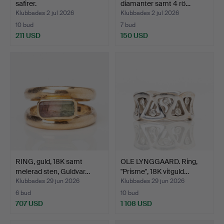
safirer.
diamanter samt 4 rö…
Klubbades 2 jul 2026
Klubbades 2 jul 2026
10 bud
7 bud
211 USD
150 USD
RING, guld, 18K samt
OLE LYNGGAARD. Ring,
melerad sten, Guldvar…
"Prisme", 18K vitguld…
Klubbades 29 jun 2026
Klubbades 29 jun 2026
6 bud
10 bud
707 USD
1 108 USD