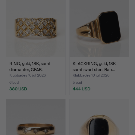
RING, guld, 18K, samt
KLACKRING, guld, 18K
diamanter, GFAB.
samt svart sten, Barr…
Klubbades 16 jul 2026
Klubbades 10 jul 2026
6 bud
5 bud
380 USD
444 USD