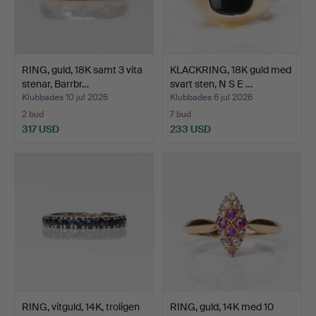
RING, guld, 18K samt 3 vita
KLACKRING, 18K guld med
stenar, Barrbr…
svart sten, N S E …
Klubbades 10 jul 2026
Klubbades 6 jul 2026
2 bud
7 bud
317 USD
233 USD
RING, vitguld, 14K, troligen
RING, guld, 14K med 10