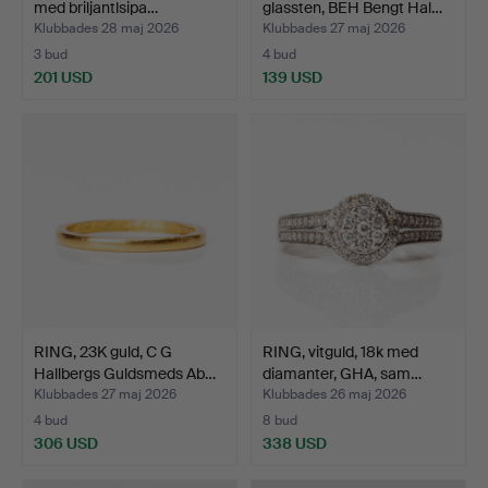
med briljantlsipa…
glassten, BEH Bengt Hal…
Klubbades 28 maj 2026
Klubbades 27 maj 2026
3 bud
4 bud
201 USD
139 USD
RING, 23K guld, C G
RING, vitguld, 18k med
Hallbergs Guldsmeds Ab…
diamanter, GHA, sam…
Klubbades 27 maj 2026
Klubbades 26 maj 2026
4 bud
8 bud
306 USD
338 USD