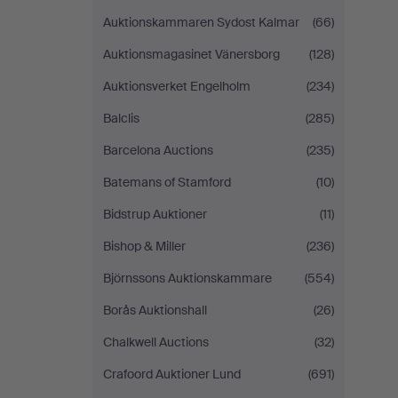
Auktionskammaren Sydost Kalmar
(66)
Auktionsmagasinet Vänersborg
(128)
Auktionsverket Engelholm
(234)
Balclis
(285)
Barcelona Auctions
(235)
Batemans of Stamford
(10)
Bidstrup Auktioner
(11)
Bishop & Miller
(236)
Björnssons Auktionskammare
(554)
Borås Auktionshall
(26)
Chalkwell Auctions
(32)
Crafoord Auktioner Lund
(691)