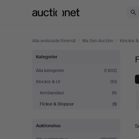
Auctionet.com
Alla avslutade föremål
/
Ma San Auction
/
Klockor &
Fickur
Kategorier
F
&
Alla kategorier
(1 802)
Klockor & Ur
(10)
Stoppur
Armbandsur
(9)
på
Fickur & Stoppur
(1)
Ma
S
Auktionshus
S
San