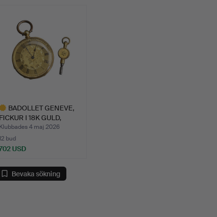
BADOLLET GENEVE,
FICKUR I 18K GULD,
ÖPPEN …
Klubbades 4 maj 2026
12 bud
702 USD
valt
öremål
Bevaka sökning