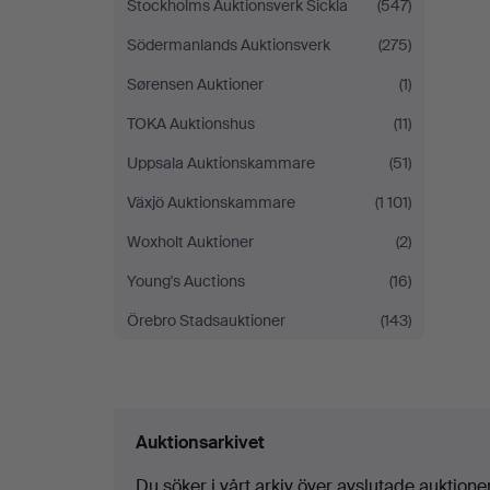
Stockholms Auktionsverk Sickla
(547)
Södermanlands Auktionsverk
(275)
Sørensen Auktioner
(1)
TOKA Auktionshus
(11)
Uppsala Auktionskammare
(51)
Växjö Auktionskammare
(1 101)
Woxholt Auktioner
(2)
Young's Auctions
(16)
Örebro Stadsauktioner
(143)
Auktionsarkivet
Du söker i vårt arkiv över avslutade auktioner