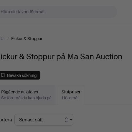
 Ur
/
Fickur & Stoppur
ickur & Stoppur på Ma San Auction
Bevaka sökning
Pågående auktioner
Slutpriser
Se föremål du kan bjuda på
1 föremål
lutpriser
ortera