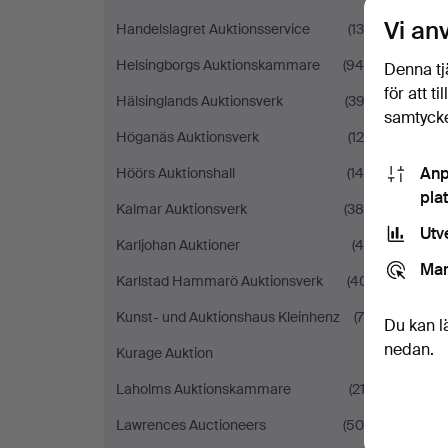
Vi an
Handelslagret Auktionsservice
(139)
Helsingborgs Auktionskammare
(945)
Denna tj
för att t
Hälsinglands Auktionsverk
(393)
samtycke
Höganäs Auktionsverk
(120)
Anp
Höörs Auktionshall
(145)
pla
Kalmar Auktionsverk
(388)
Utv
Karljohan Auktioner
(49)
Mar
Karlstad Hammarö Auktionsverk
(401)
Kunst- und Auktionshaus Kleinhenz
(75)
Du kan l
nedan.
Kurage Auktion
(1)
Laholms Auktionskammare
(212)
Lawrences Auctioneers
(500)