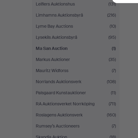
Leiflers Auktionshus
(131)
Limhamns Auktionsbyrå
(216)
Lyme Bay Auctions
(10)
Lysekils Auktionsbyrå
(95)
Ma San Auction
(1)
Markus Auktioner
(35)
Mauritz Widforss
(7)
Norrlands Auktionsverk
(108)
Palsgaard Kunstauktioner
(11)
RA Auktionsverket Norrköping
(711)
Roslagens Auktionsverk
(160)
Rumsey’s Auctioneers
(7)
Skandia Auktion
(18)