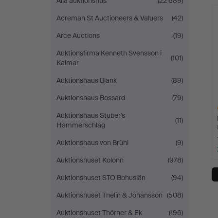
Alla auktionshus
(22 689)
Auction
Acreman St Auctioneers & Valuers
(42)
Arce Auctions
(19)
Auktionsfirma Kenneth Svensson i
(101)
Kalmar
Auktionshaus Blank
(89)
Auktionshaus Bossard
(79)
Auktionshaus Stuber's
(11)
Hammerschlag
Auktionshaus von Brühl
(9)
Auktionshuset Kolonn
(978)
Ut
f
Auktionshuset STO Bohuslän
(94)
Auktionshuset Thelin & Johansson
(508)
Auktionshuset Thörner & Ek
(196)