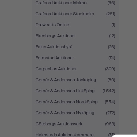
Crafoord Auktioner Malmö
(66)
Crafoord Auktioner Stockholm
(261)
Dreweatts Online
(1)
Ekenbergs Auktioner
(12)
Falun Auktionsbyrå
(26)
Formstad Auktioner
(74)
Garpenhus Auktioner
(309)
Gomér & Andersson Jönköping
(80)
Gomér & Andersson Linköping
(1 542)
Gomér & Andersson Norrköping
(554)
Gomér & Andersson Nyköping
(272)
Göteborgs Auktionsverk
(983)
Halmstads Auktionskammare
(75)