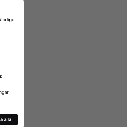
vändiga
r.
ingar
a alla