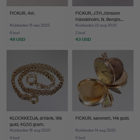
FICKUR, 4st.
FICKUR, J.TH.Jönsson
Hässleholm, N. Bengts…
Klubbades 15 sep 2025
Klubbades 22 aug 2025
6 bud
2 bud
48 USD
43 USD
KLOCKKEDJA, ärtlänk, 18k
FICKUR, savonett, 14k guld.
guld, 40,50 gram.
Klubbades 18 aug 2025
Klubbades 14 aug 2025
4 bud
5 bud