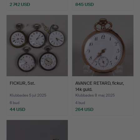
2 742 USD
845 USD
FICKUR, 5st.
AVANCE RETARD, fickur,
14k guld.
Klubbades 5 jul 2025
Klubbades 8 maj 2025
6 bud
4 bud
44 USD
264 USD