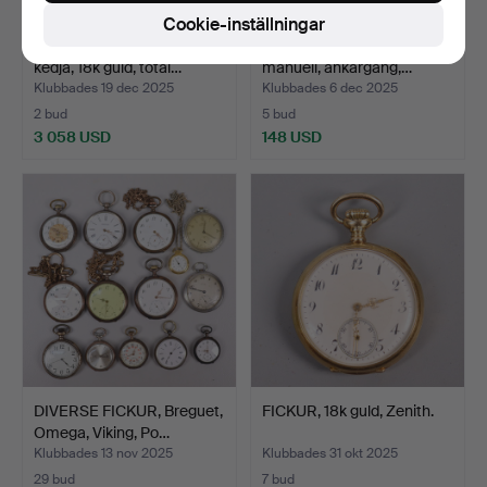
Cookie-inställningar
FRACKUR, Tissot med
FICKUR, Omega, silver,
kedja, 18k guld, total…
manuell, ankargång,…
Klubbades 19 dec 2025
Klubbades 6 dec 2025
2 bud
5 bud
3 058 USD
148 USD
DIVERSE FICKUR, Breguet,
FICKUR, 18k guld, Zenith.
Omega, Viking, Po…
Klubbades 13 nov 2025
Klubbades 31 okt 2025
29 bud
7 bud