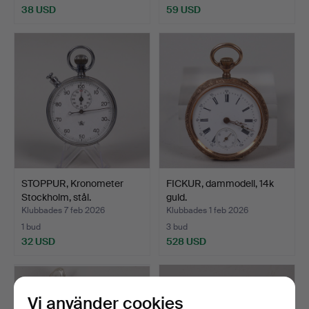
38 USD
59 USD
STOPPUR, Kronometer
FICKUR, dammodell, 14k
Stockholm, stål.
guld.
Klubbades 7 feb 2026
Klubbades 1 feb 2026
1 bud
3 bud
32 USD
528 USD
Vi använder cookies