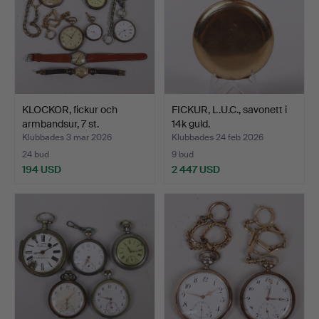
KLOCKOR, fickur och
FICKUR, L.U.C., savonett i
armbandsur, 7 st.
14k guld.
Klubbades 3 mar 2026
Klubbades 24 feb 2026
24 bud
9 bud
194 USD
2 447 USD