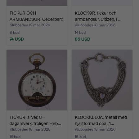
FICKUR OCH
KLOCKOR, fickur och
ARMBANDSUR, Cederberg
armbandsur, Citizen, F…
Ystad, M …
Klubbades 19 mar 2026
Klubbades 18 mar 2026
8 bud
14 bud
74 USD
85 USD
FICKUR, silver, 8-
KLOCKKEDJA, metall med
dagarsverk, troligen Heb…
hjärtformad opal, 1…
Klubbades 18 mar 2026
Klubbades 18 mar 2026
16 bud
18 bud