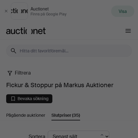
Auctionet
Visa
Stäng
Finns på Google Play
Auctionet.com
Filtrera
Fickur
Fickur & Stoppur på Markus Auktioner
&
Bevaka sökning
Stoppur
Pågående auktioner
Slutpriser
(35)
på
Markus
Slutpriser
Sortera