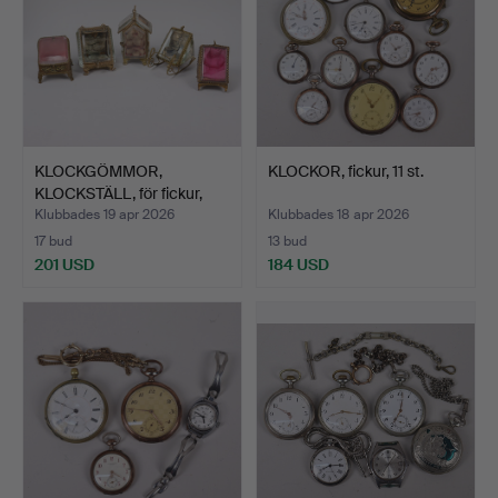
KLOCKGÖMMOR,
KLOCKOR, fickur, 11 st.
KLOCKSTÄLL, för fickur,
1800/…
Klubbades 19 apr 2026
Klubbades 18 apr 2026
17 bud
13 bud
201 USD
184 USD