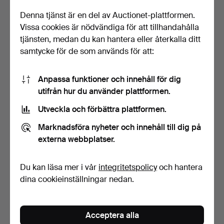
Denna tjänst är en del av Auctionet-plattformen.
Vissa cookies är nödvändiga för att tillhandahålla
tjänsten, medan du kan hantera eller återkalla ditt
samtycke för de som används för att:
FICKUR, diverse, 8 st.
DIVERSE KLOCKOR, Drott
Anpassa funktioner och innehåll för dig
fickur (Gold Filled…
utifrån hur du använder plattformen.
Klubbades 17 jan 2026
Klubbades 21 dec 2025
Utveckla och förbättra plattformen.
4 bud
17 bud
32 USD
101 USD
Marknadsföra nyheter och innehåll till dig på
externa webbplatser.
Du kan läsa mer i vår
integritetspolicy
och hantera
dina cookieinställningar nedan.
Acceptera alla