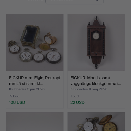
Auktioner
FICKUR mm, Elgin, Roskopf
FICKUR, Moeris samt
mm, 5 st samt kl…
vägghängd klockgömma i…
Klubbades 5 jun 2026
Klubbades 11 maj 2026
19 bud
1 bud
108 USD
22 USD