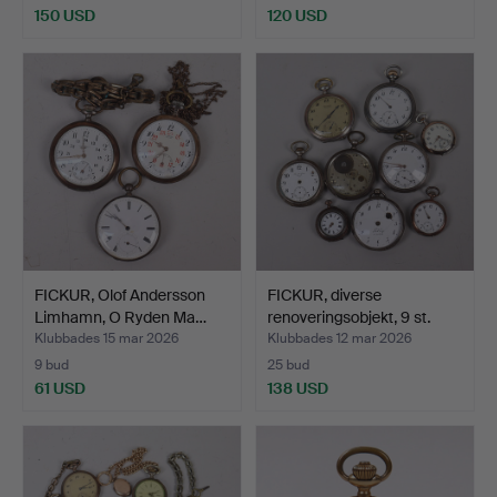
150 USD
120 USD
FICKUR, Olof Andersson
FICKUR, diverse
Limhamn, O Ryden Ma…
renoveringsobjekt, 9 st.
Klubbades 15 mar 2026
Klubbades 12 mar 2026
9 bud
25 bud
61 USD
138 USD