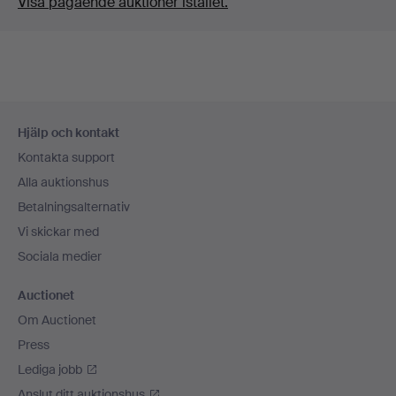
Visa pågående auktioner istället.
Sidfotsnavigation
Hjälp och kontakt
Kontakta support
Alla auktionshus
Betalningsalternativ
Vi skickar med
Sociala medier
Auctionet
Om Auctionet
Press
Lediga jobb
Anslut ditt auktionshus