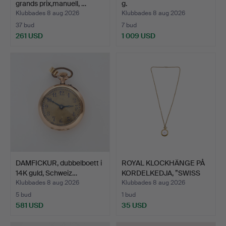
grands prix,manuell, …
g.
Klubbades 8 aug 2026
Klubbades 8 aug 2026
37 bud
7 bud
261 USD
1 009 USD
DAMFICKUR, dubbelboett i
ROYAL KLOCKHÄNGE PÅ
14K guld, Schweiz…
KORDELKEDJA, ”SWISS
MA…
Klubbades 8 aug 2026
Klubbades 8 aug 2026
5 bud
1 bud
581 USD
35 USD