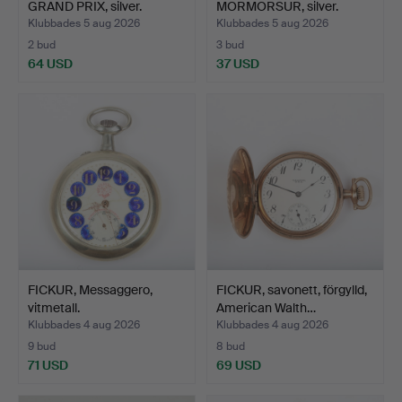
GRAND PRIX, silver.
MORMORSUR, silver.
Klubbades 5 aug 2026
Klubbades 5 aug 2026
2 bud
3 bud
64 USD
37 USD
FICKUR, Messaggero,
FICKUR, savonett, förgylld,
vitmetall.
American Walth…
Klubbades 4 aug 2026
Klubbades 4 aug 2026
9 bud
8 bud
71 USD
69 USD