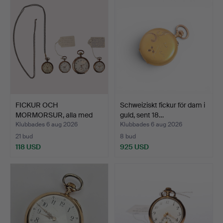
FICKUR OCH
Schweiziskt fickur för dam i
MORMORSUR, alla med
guld, sent 18…
silverboett…
Klubbades 6 aug 2026
Klubbades 6 aug 2026
21 bud
8 bud
118 USD
925 USD