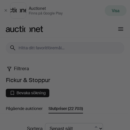
Auctionet
Visa
Stäng
Finns på Google Play
Auctionet.com
Filtrera
Fickur
Fickur & Stoppur
&
Bevaka sökning
Stoppur
Pågående auktioner
Slutpriser
(22 703)
Slutpriser
Sortera