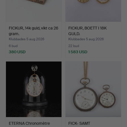
FICKUR, 14k guld, vikt ca 26
FICKUR, BOETT I 18K
gram.
GULD.
Klubbades 5 aug 2026
Klubbades 5 aug 2026
6 bud
22 bud
380 USD
1 583 USD
ETERNA Chronomètre
FICK- SAMT