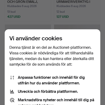
OCH GRÖN EMALJ,
URMAKERIVERKTYG I
SENT…
ASK, alla fic…
Klubbades 6 aug 2026
Klubbades 6 aug 2026
13 bud
12 bud
427 USD
127 USD
Vi använder cookies
Denna tjänst är en del av Auctionet-plattformen.
Vissa cookies är nödvändiga för att tillhandahålla
tjänsten, medan du kan hantera eller återkalla ditt
samtycke för de som används för att:
FICKUR, 18k guld, Omega
FICKUR 2st, silver,
Anpassa funktioner och innehåll för dig
1910-tal. Totalvik…
nyckeldragare med mera.
utifrån hur du använder plattformen.
Klubbades 6 aug 2026
Klubbades 6 aug 2026
5 bud
1 bud
Utveckla och förbättra plattformen.
1 952 USD
32 USD
Marknadsföra nyheter och innehåll till dig på