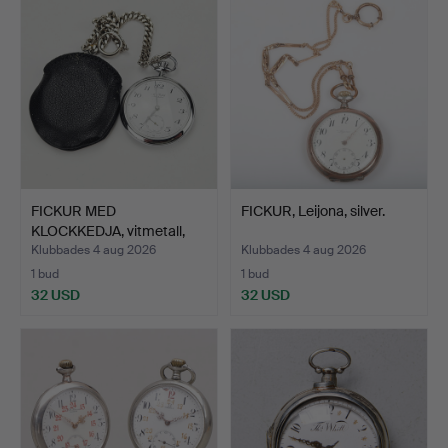
FICKUR MED
FICKUR, Leijona, silver.
KLOCKKEDJA, vitmetall,
Aero Wat…
Klubbades 4 aug 2026
Klubbades 4 aug 2026
1 bud
1 bud
32 USD
32 USD