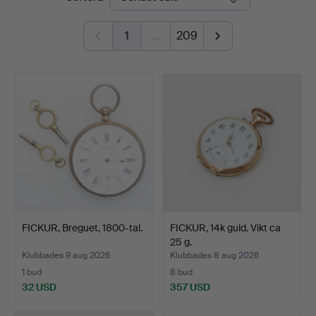
1
…
209
FICKUR, Breguet, 1800-tal.
FICKUR, 14k guld. Vikt ca
25 g.
Klubbades 9 aug 2026
Klubbades 8 aug 2026
1 bud
8 bud
32 USD
357 USD