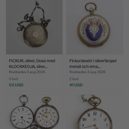
FICKUR, silver, Doxa med
Fickursboett i silverfärgad
KLOCKKEDJA, silve…
metall och ema…
Klubbades 3 aug 2026
Klubbades 3 aug 2026
3 bud
2 bud
53 USD
41 USD