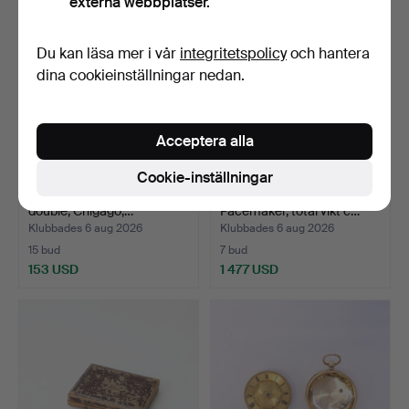
externa webbplatser.
Du kan läsa mer i vår
integritetspolicy
och hantera
dina cookieinställningar nedan.
Acceptera alla
Cookie-inställningar
FICKUR, Burlington Watch,
FICKUR, guld, 14K,
double, Chigago,…
Pacemaker, total vikt c…
Klubbades 6 aug 2026
Klubbades 6 aug 2026
15 bud
7 bud
153 USD
1 477 USD