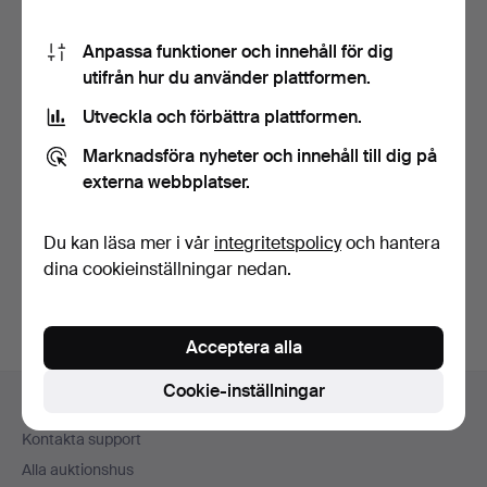
Anpassa funktioner och innehåll för dig
utifrån hur du använder plattformen.
Utveckla och förbättra plattformen.
Marknadsföra nyheter och innehåll till dig på
COLLIER OCH
externa webbplatser.
ARMLÄNK, silver.
Klubbades 21 maj 2026
17 bud
Du kan läsa mer i vår
integritetspolicy
och hantera
170 USD
dina cookieinställningar nedan.
Acceptera alla
Sidfotsnavigation
Cookie-inställningar
Hjälp och kontakt
Kontakta support
Alla auktionshus