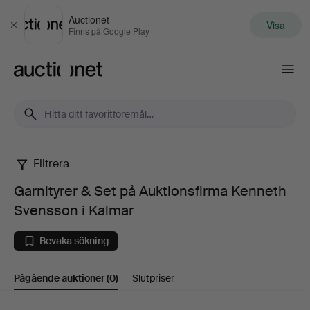
Auctionet
Visa
Stäng
Finns på Google Play
Auctionet.com
Filtrera
Garnityrer
Garnityrer & Set på Auktionsfirma Kenneth
&
Svensson i Kalmar
Set
Bevaka sökning
på
Pågående auktioner
(0)
Slutpriser
Auktionsfirma