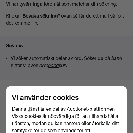
Pågående
Vi har tyvärr inga föremål som matchar din sökning.
Kenneth
auktioner
Klicka
“Bevaka sökning”
ovan så får du ett mail så fort
det kommer in.
Svensson
i
Söktips
Kalmar
Vi söker automatiskt delar av ord. Söker du på
band
hittar vi även
arm
band
sur
.
Här är föremål från vårt arkiv som
Vi använder cookies
matchar din sökning
Denna tjänst är en del av Auctionet-plattformen.
Visa alla föremål
Vissa cookies är nödvändiga för att tillhandahålla
tjänsten, medan du kan hantera eller återkalla ditt
samtycke för de som används för att: