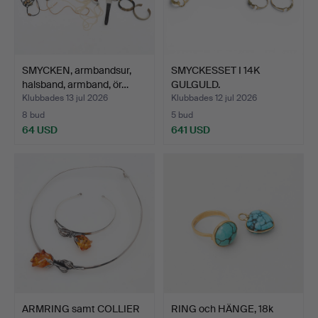
SMYCKEN, armbandsur,
SMYCKESSET I 14K
halsband, armband, ör…
GULGULD.
Klubbades 13 jul 2026
Klubbades 12 jul 2026
8 bud
5 bud
64 USD
641 USD
ARMRING samt COLLIER
RING och HÄNGE, 18k