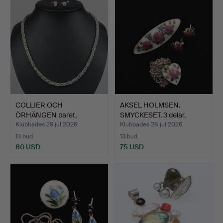
COLLIER OCH
AKSEL HOLMSEN.
ÖRHÄNGEN paret,
SMYCKESET, 3 delar,
sterlingsilver…
Sterlin…
Klubbades 29 jul 2026
Klubbades 28 jul 2026
13 bud
13 bud
80 USD
75 USD