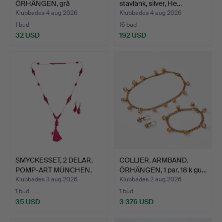
ÖRHÄNGEN, grå
stavlänk, silver, He…
Majoricapärlor …
Klubbades 4 aug 2026
Klubbades 4 aug 2026
1 bud
16 bud
32 USD
192 USD
SMYCKESSET, 2 DELAR,
COLLIER, ARMBAND,
POMP-ART MÜNCHEN,
ÖRHÄNGEN, 1 par, 18 k gu…
HAL…
Klubbades 3 aug 2026
Klubbades 2 aug 2026
1 bud
1 bud
35 USD
3 376 USD