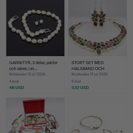
GARNITYR, 3 delar, pärlor
STORT SET MED
och silver, i et…
HALSBAND OCH
ÖRHÄNGEN I TURM…
Klubbades 13 jul 2026
Klubbades 13 jul 2026
4 bud
5 bud
48 USD
532 USD