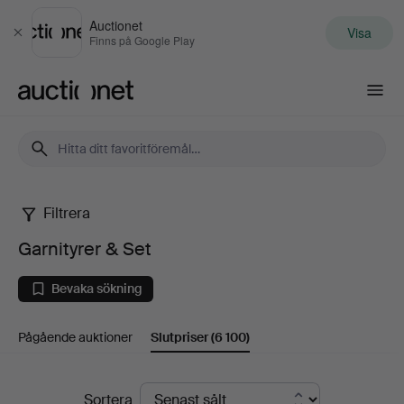
Auctionet
Visa
Stäng
Finns på Google Play
Auctionet.com
Filtrera
Garnityrer
Garnityrer & Set
&
Bevaka sökning
Set
Pågående auktioner
Slutpriser
(6 100)
Slutpriser
Sortera