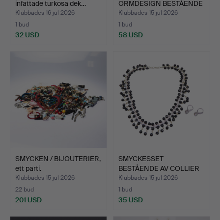
infattade turkosa dek…
ORMDESIGN BESTÅENDE
AV TVÅ AR…
Klubbades 16 jul 2026
Klubbades 15 jul 2026
1 bud
1 bud
32 USD
58 USD
SMYCKEN / BIJOUTERIER,
SMYCKESSET
ett parti.
BESTÅENDE AV COLLIER
OCH ÖRHÄNG…
Klubbades 15 jul 2026
Klubbades 15 jul 2026
22 bud
1 bud
201 USD
35 USD