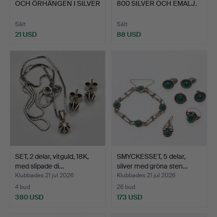
OCH ÖRHÄNGEN I SILVER
800 SILVER OCH EMALJ.
OCH EMA…
Sålt
Sålt
21 USD
88 USD
SET, 2 delar, vitguld, 18K,
SMYCKESSET, 5 delar,
med slipade di…
silver med gröna sten…
Klubbades 21 jul 2026
Klubbades 21 jul 2026
4 bud
26 bud
380 USD
173 USD