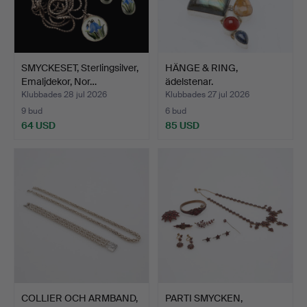
SMYCKESET, Sterlingsilver,
HÄNGE & RING,
Emaljdekor, Nor…
ädelstenar.
Klubbades 28 jul 2026
Klubbades 27 jul 2026
9 bud
6 bud
64 USD
85 USD
COLLIER OCH ARMBAND,
PARTI SMYCKEN,