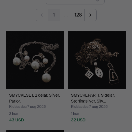
1
…
128
SMYCKESET, 2 delar, Silver,
SMYCKEPARTI, 9 delar,
Pärlor.
Sterlingsilver, Silv…
Klubbades 7 aug 2026
Klubbades 7 aug 2026
3 bud
1 bud
43 USD
32 USD