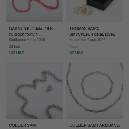
GARNITYR, 2 delar, 18 K
THOMAS SABO.
guld och förgyllt …
SMYCKEN, 4 delar, silver,
bru…
Klubbades 4 aug 2026
Klubbades 4 aug 2026
28 bud
1 bud
182 USD
32 USD
COLLIER SAMT
COLLIER SAMT ARMBAND,