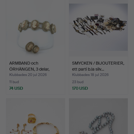
ARMBAND och
SMYCKEN / BIJOUTERIER,
ÖRHÄNGEN, 3 delar,
ett parti b.la silv…
filigranarb…
Klubbades 20 jul 2026
Klubbades 18 jul 2026
11 bud
23 bud
74 USD
170 USD