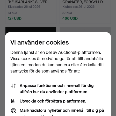
"KEJSARLÄNK", SILVER.
GRANATER, FÖRGYLLD
METALL.
Klubbades 26 jul 2026
Klubbades 26 jul 2026
13 bud
37 bud
127 USD
466 USD
Vi använder cookies
Denna tjänst är en del av Auctionet-plattformen.
Vissa cookies är nödvändiga för att tillhandahålla
tjänsten, medan du kan hantera eller återkalla ditt
samtycke för de som används för att:
Halsband samt armband av
PENTTI SARPANEVA. Ring
Anpassa funktioner och innehåll för dig
sterlingsilver (2…
och paret örhängen,…
utifrån hur du använder plattformen.
Klubbades 24 jul 2026
Klubbades 23 jul 2026
10 bud
1 bud
Utveckla och förbättra plattformen.
117 USD
22 USD
Marknadsföra nyheter och innehåll till dig på