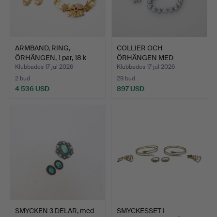
ARMBAND, RING,
COLLIER OCH
ÖRHÄNGEN, 1 par, 18 k
ÖRHÄNGEN MED
guld,…
SÖDERHAVSPÄRLOR, …
Klubbades 17 jul 2026
Klubbades 17 jul 2026
2 bud
29 bud
4 536 USD
897 USD
SMYCKEN 3 DELAR, med
SMYCKESSET I