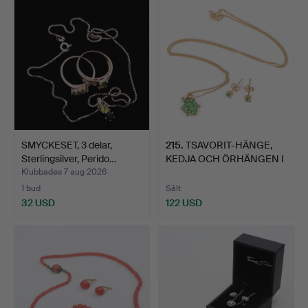
SMYCKESET, 3 delar,
215
.
TSAVORIT-HÄNGE,
Sterlingsilver, Perido…
KEDJA OCH ÖRHÄNGEN I
9KT G…
Klubbades 7 aug 2026
1 bud
Sålt
32 USD
122 USD