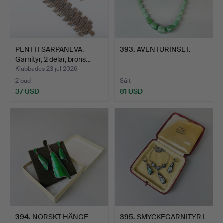
PENTTI SARPANEVA.
393
.
AVENTURINSET.
Garnityr, 2 delar, brons…
Klubbades 23 jul 2026
2 bud
Sålt
37 USD
81 USD
394
.
NORSKT HÄNGE
395
.
SMYCKEGARNITYR I