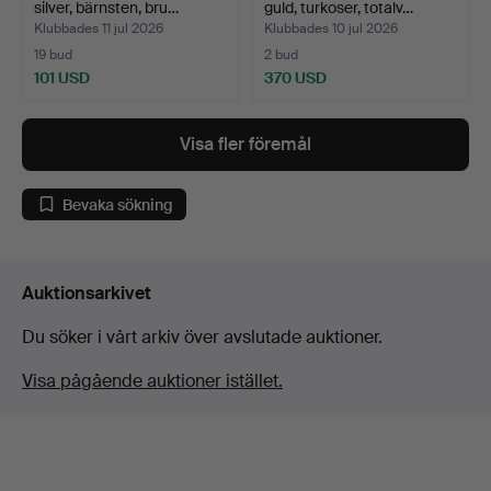
silver, bärnsten, bru…
guld, turkoser, totalv…
Klubbades 11 jul 2026
Klubbades 10 jul 2026
19 bud
2 bud
101 USD
370 USD
Visa fler föremål
Bevaka sökning
Auktionsarkivet
Du söker i vårt arkiv över avslutade auktioner.
Visa pågående auktioner istället.