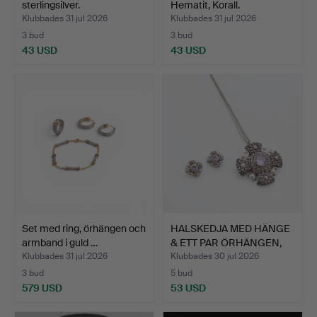
sterlingsilver.
Hematit, Korall.
Klubbades 31 jul 2026
Klubbades 31 jul 2026
3 bud
3 bud
43 USD
43 USD
Set med ring, örhängen och
HALSKEDJA MED HÄNGE
armband i guld …
& ETT PAR ÖRHÄNGEN,
SI…
Klubbades 31 jul 2026
Klubbades 30 jul 2026
3 bud
5 bud
579 USD
53 USD