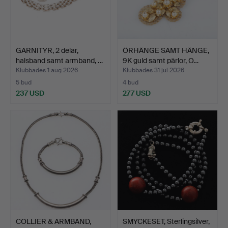
GARNITYR, 2 delar,
ÖRHÄNGE SAMT HÄNGE,
halsband samt armband, …
9K guld samt pärlor, O…
Klubbades 1 aug 2026
Klubbades 31 jul 2026
5 bud
4 bud
237 USD
277 USD
COLLIER & ARMBAND,
SMYCKESET, Sterlingsilver,