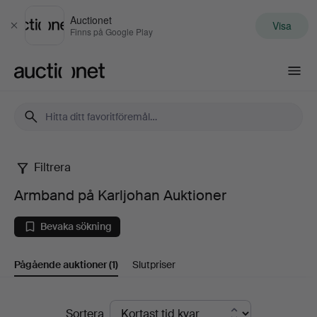
Auctionet
Visa
Stäng
Finns på Google Play
Auctionet.com
Filtrera
Armband
Armband på Karljohan Auktioner
på
Bevaka sökning
Karljohan
Pågående auktioner
(1)
Slutpriser
Auktioner
Pågående
Sortera