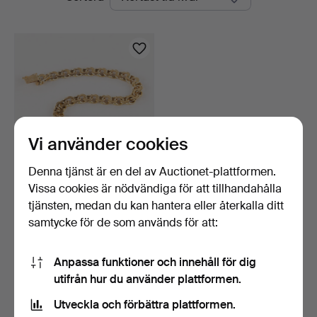
auktioner
Vi använder cookies
Denna tjänst är en del av Auctionet-plattformen.
Vissa cookies är nödvändiga för att tillhandahålla
ARMBAND. Bismarcklänk,
18k guld, CGAB.
tjänsten, medan du kan hantera eller återkalla ditt
7 dagar
samtycke för de som används för att:
52 bud
1 424 USD
Anpassa funktioner och innehåll för dig
utifrån hur du använder plattformen.
Bevaka sökning
Utveckla och förbättra plattformen.
Du kan också söka i
vårt arkiv med avslutade auktioner
.