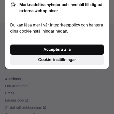
Marknadsföra nyheter och innehåll till dig på
externa webbplatser.
Du kan läsa mer i vår
integritetspolicy
och hantera
Sidfotsnavigation
dina cookieinställningar nedan.
Hjälp och kontakt
Kontakta support
Alla auktionshus
Acceptera alla
Betalningsalternativ
Cookie-inställningar
Vi skickar med
Sociala medier
Auctionet
Om Auctionet
Press
Lediga jobb
Anslut ditt auktionshus