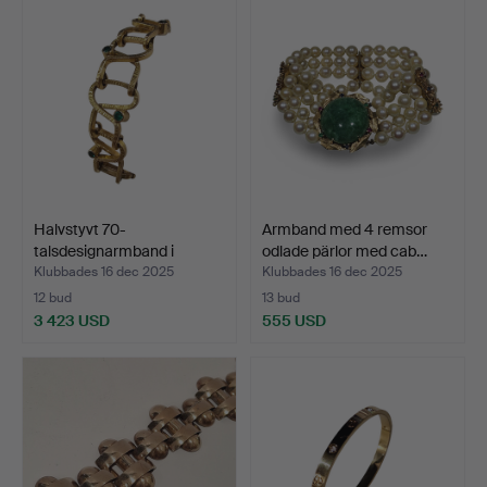
Halvstyvt 70-
Armband med 4 remsor
talsdesignarmband i
odlade pärlor med cab…
mejslat o…
Klubbades 16 dec 2025
Klubbades 16 dec 2025
12 bud
13 bud
3 423 USD
555 USD