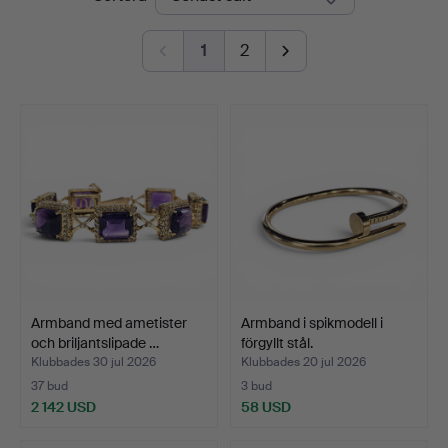
1
2
Armband med ametister
Armband i spikmodell i
och briljantslipade …
förgyllt stål.
Klubbades 30 jul 2026
Klubbades 20 jul 2026
37 bud
3 bud
2 142 USD
58 USD