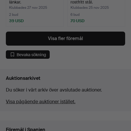
länkar.
rostfritt stål.
Klubbades 27 nov 2025
Klubbades 25 nov 2025
2 bud
6 bud
39 USD
70 USD
Visa fler föremål
Bevaka sökning
Auktionsarkivet
Du söker i vårt arkiv över avslutade auktioner.
Visa pågående auktioner istället.
Föremål i Spanien