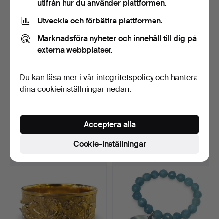
utifrån hur du använder plattformen.
Utveckla och förbättra plattformen.
Marknadsföra nyheter och innehåll till dig på
externa webbplatser.
Du kan läsa mer i vår
integritetspolicy
och hantera
dina cookieinställningar nedan.
Slavarmband med central
GUCCI. Sterlingsilver
cameo av en dam oc…
armband med hjärta.
Klubbades 23 mar 2026
Klubbades 16 mar 2026
Acceptera alla
5 bud
5 bud
Cookie-inställningar
290 USD
64 USD