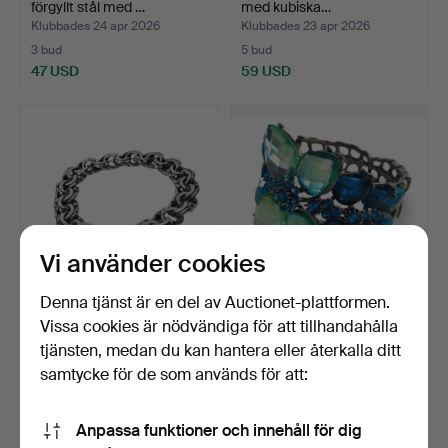
förgyllt stål med …
med kubiska…
Klubbades 24 apr 2026
Klubbades 23 apr 2026
3 bud
5 bud
47 USD
59 USD
Vi använder cookies
Denna tjänst är en del av Auctionet-plattformen.
Kedjearmband i
Stor armband med
Vissa cookies är nödvändiga för att tillhandahålla
sterlingsilver.
kristaller med blommotiv …
tjänsten, medan du kan hantera eller återkalla ditt
Klubbades 21 apr 2026
Klubbades 11 apr 2026
samtycke för de som används för att:
10 bud
31 bud
116 USD
212 USD
Anpassa funktioner och innehåll för dig