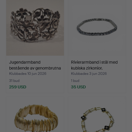
Jugendarmband
Rivierarmband i stål med
bestående av genombrutna
kubiska zirkonior.
blo…
Klubbades 10 jun 2026
Klubbades 3 jun 2026
31 bud
1 bud
259 USD
35 USD