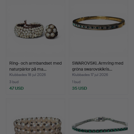
Ring- och armbandset med
SWAROVSKI. Armring med
naturpärlor på ma…
gröna swarovskikris…
Klubbades 18 jul 2026
Klubbades 17 jul 2026
3 bud
1 bud
47 USD
35 USD