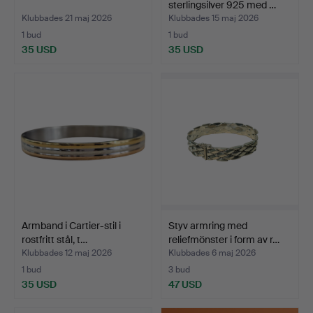
sterlingsilver 925 med …
Klubbades 21 maj 2026
Klubbades 15 maj 2026
1 bud
1 bud
35 USD
35 USD
Armband i Cartier-stil i
Styv armring med
rostfritt stål, t…
reliefmönster i form av r…
Klubbades 12 maj 2026
Klubbades 6 maj 2026
1 bud
3 bud
35 USD
47 USD