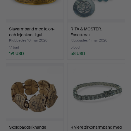
Slavarmband med lejon-
RITA & MOSTER.
och lejonkant i gul…
Fasetterat
agatpärlarmband …
Klubbades 10 mar 2026
Klubbades 4 mar 2026
17 bud
5 bud
174 USD
58 USD
Sköldpaddsliknande
Riviere zirkonarmband med