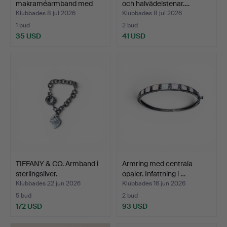
makraméarmband med
och halvädelstenar.…
turkoser…
Klubbades 8 jul 2026
Klubbades 8 jul 2026
1 bud
2 bud
35 USD
41 USD
TIFFANY & CO. Armband i
Armring med centrala
sterlingsilver.
opaler. Infattning i …
Klubbades 22 jun 2026
Klubbades 16 jun 2026
5 bud
2 bud
172 USD
93 USD