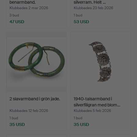
benarmband.
silverram. Helt …
Klubbades 2 mar 2026
Klubbades 23 feb 2026
3 bud
1 bud
47 USD
53 USD
2 slavarmband i grön jade.
1940-talsarmband i
silverfiligran med blom…
Klubbades 12 feb 2026
Klubbades 5 feb 2026
1 bud
1 bud
35 USD
35 USD