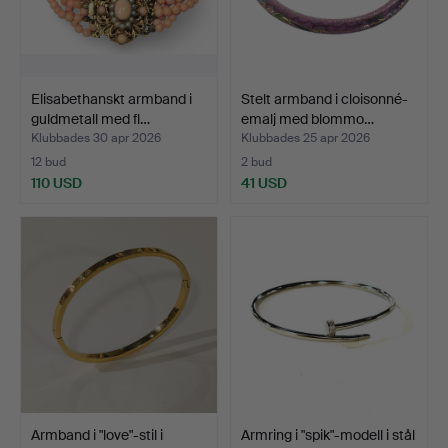
Elisabethanskt armband i
Stelt armband i cloisonné-
guldmetall med fl…
emalj med blommo…
Klubbades 30 apr 2026
Klubbades 25 apr 2026
12 bud
2 bud
110 USD
41 USD
Armband i "love"-stil i
Armring i "spik"-modell i stål