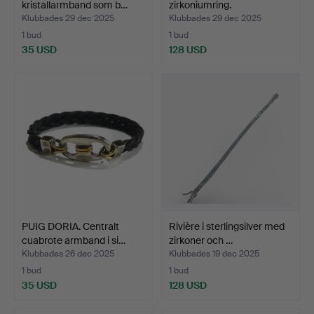
kristallarmband som b…
zirkoniumring.
Klubbades 29 dec 2025
Klubbades 29 dec 2025
1 bud
1 bud
35 USD
128 USD
PUIG DORIA. Centralt
Rivière i sterlingsilver med
cuabrote armband i si…
zirkoner och …
Klubbades 26 dec 2025
Klubbades 19 dec 2025
1 bud
1 bud
35 USD
128 USD