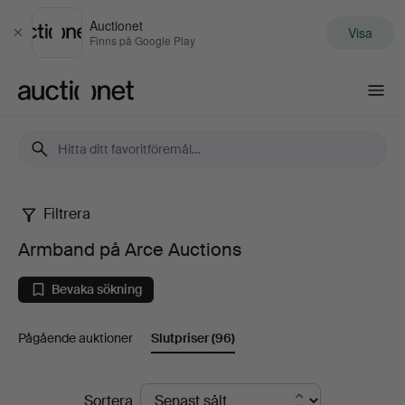
Auctionet
Visa
Stäng
Finns på Google Play
Auctionet.com
Filtrera
Armband
Armband på Arce Auctions
på
Bevaka sökning
Arce
Pågående auktioner
Slutpriser
(96)
Auctions
Slutpriser
Sortera