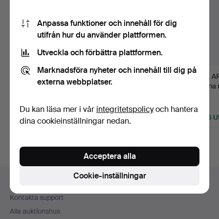
Anpassa funktioner och innehåll för dig
utifrån hur du använder plattformen.
Utveckla och förbättra plattformen.
Marknadsföra nyheter och innehåll till dig på
1030
.
ARMBAND,
1153
.
ARMBAND, 18K
1216
.
A
externa webbplatser.
platina med safirer,
guld och citriner, Retro,
platina
syntetiska s…
195…
Art Déc
Sålt
Sålt
Sålt
Du kan läsa mer i vår
integritetspolicy
och hantera
8 439 USD
1 372 USD
1 266 
dina cookieinställningar nedan.
Utvalt
föremål
Acceptera alla
Sidfotsnavigation
Cookie-inställningar
Hjälp och kontakt
Kontakta support
Alla auktionshus