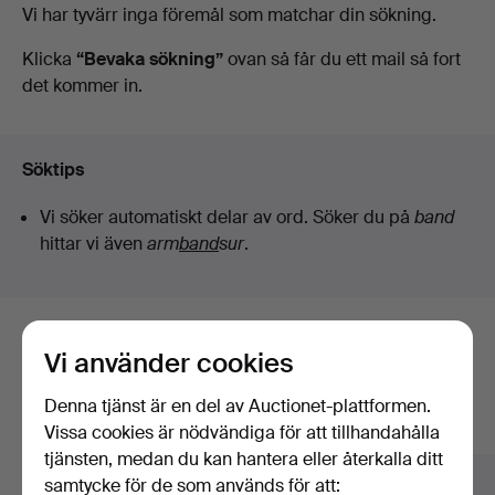
Pågående
Vi har tyvärr inga föremål som matchar din sökning.
Art
auktioner
Klicka
“Bevaka sökning”
ovan så får du ett mail så fort
det kommer in.
Söktips
Vi söker automatiskt delar av ord. Söker du på
band
hittar vi även
arm
band
sur
.
Här är föremål från vårt arkiv som
Vi använder cookies
matchar din sökning
Denna tjänst är en del av Auctionet-plattformen.
Visa alla föremål
Vissa cookies är nödvändiga för att tillhandahålla
tjänsten, medan du kan hantera eller återkalla ditt
samtycke för de som används för att: