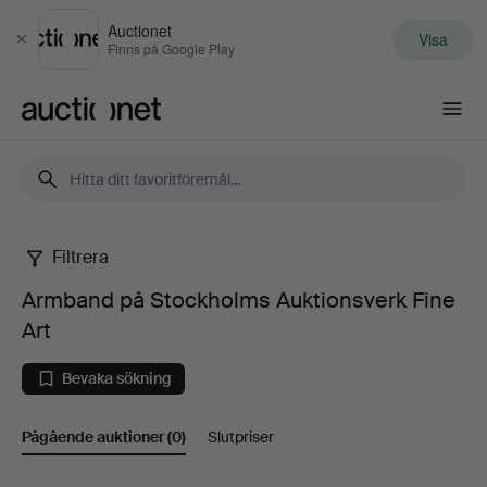
Auctionet
Visa
Stäng
Finns på Google Play
Auctionet.com
Filtrera
Armband
Armband på Stockholms Auktionsverk Fine
på
Art
Stockholms
Bevaka sökning
Auktionsverk
Pågående auktioner
(0)
Slutpriser
Fine