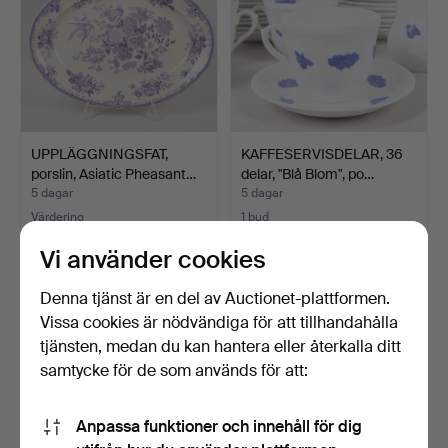
UPPLÄGGNINGSFAT,
KAFFESERVISDELAR, 36
porslin, Asiatic Pheasant…
delar, "Blå Blom", po…
5 dagar
5 dagar
Värdering
1 bud
85 USD
22 USD
Vi använder cookies
Denna tjänst är en del av Auctionet-plattformen.
Vissa cookies är nödvändiga för att tillhandahålla
tjänsten, medan du kan hantera eller återkalla ditt
samtycke för de som används för att:
Anpassa funktioner och innehåll för dig