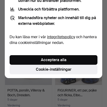
utifrån hur du använder plattformen.
Utveckla och förbättra plattformen.
BESTICK, 48 delar, nysilver,
TIMO SARVIMÄKI. Skulptur,
"Rokoko", GAB.
keramik, "Skepp…
Marknadsföra nyheter och innehåll till dig på
5 dagar
5 dagar
externa webbplatser.
6 bud
Värdering
48 USD
85 USD
Du kan läsa mer i vår
integritetspolicy
och hantera
dina cookieinställningar nedan.
Acceptera alla
Cookie-inställningar
POTTA, porslin, Villeroy &
FIGURINER, ett par, pojke
Boch, Dresden.
och flicka, Elbo…
5 dagar
5 dagar
Värdering
Värdering