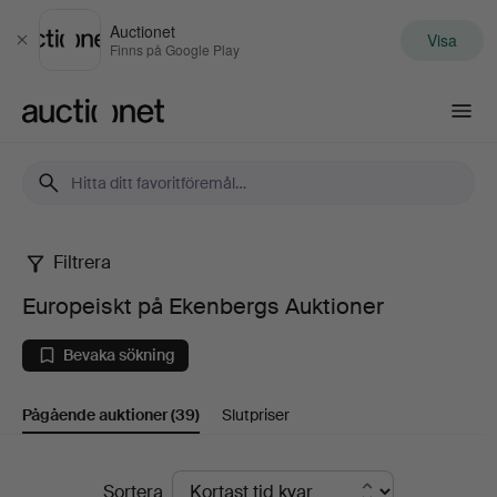
Auctionet
Visa
Stäng
Finns på Google Play
Auctionet.com
Filtrera
Europeiskt
Europeiskt på Ekenbergs Auktioner
på
Bevaka sökning
Ekenbergs
Pågående auktioner
(39)
Slutpriser
Auktioner
Pågående
Sortera