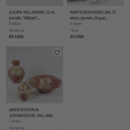
DJUPA TALLRIKAR, 12 st,
KAFFESERVISDELAR, 21
porslin, "Willow",…
delar, porslin, Royal…
6 dagar
6 dagar
Värdering
1 bud
85 USD
22 USD
ANDERSSON &
JOHANSSON. Vas, skål
och locks…
7 dagar
Värdering