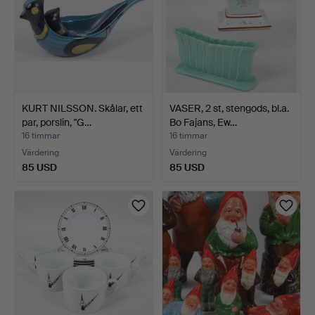
KURT NILSSON. Skålar, ett
VASER, 2 st, stengods, bl.a.
par, porslin, "G…
Bo Fajans, Ew…
16 timmar
16 timmar
Värdering
Värdering
85 USD
85 USD