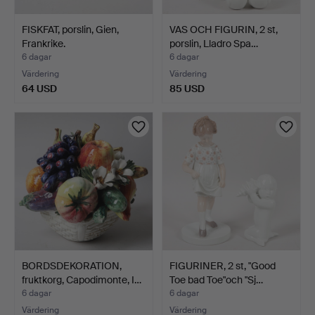
FISKFAT, porslin, Gien,
VAS OCH FIGURIN, 2 st,
Frankrike.
porslin, Lladro Spa…
6 dagar
6 dagar
Värdering
Värdering
64 USD
85 USD
BORDSDEKORATION,
FIGURINER, 2 st, "Good
fruktkorg, Capodimonte, I…
Toe bad Toe"och "Sj…
6 dagar
6 dagar
Värdering
Värdering