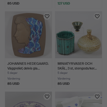
85 USD
127 USD
JOHANNES HEDEGAARD.
MINIATYRVASER OCH
Väggrelief, delvis gla…
SKÅL, 3 st, stengods/ker…
5 dagar
5 dagar
Värdering
Värdering
85 USD
85 USD