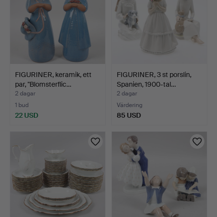
FIGURINER, keramik, ett
FIGURINER, 3 st porslin,
par, "Blomsterflic…
Spanien, 1900-tal…
2 dagar
2 dagar
1 bud
Värdering
22 USD
85 USD