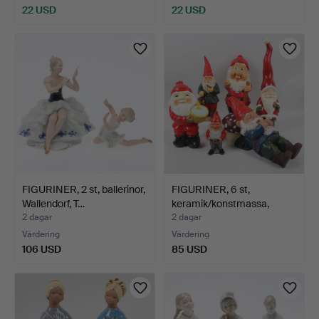
22 USD
22 USD
FIGURINER, 2 st, ballerinor,
FIGURINER, 6 st,
Wallendorf, T…
keramik/konstmassa,
tomta…
2 dagar
2 dagar
Värdering
Värdering
106 USD
85 USD