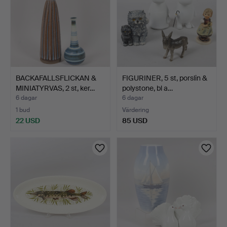
BACKAFALLSFLICKAN &
FIGURINER, 5 st, porslin &
MINIATYRVAS, 2 st, ker…
polystone, bl a…
6 dagar
6 dagar
1 bud
Värdering
22 USD
85 USD