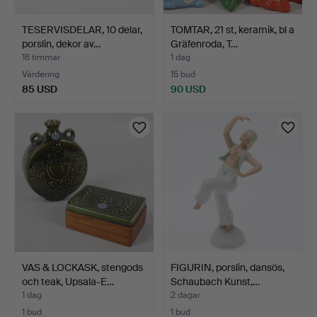
TESERVISDELAR, 10 delar,
TOMTAR, 21 st, keramik, bl a
porslin, dekor av…
Gräfenroda, T…
16 timmar
1 dag
Värdering
15 bud
85 USD
90 USD
VAS & LOCKASK, stengods
FIGURIN, porslin, dansös,
och teak, Upsala-E…
Schaubach Kunst,…
1 dag
2 dagar
1 bud
1 bud