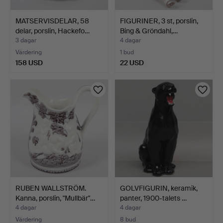
MATSERVISDELAR, 58
FIGURINER, 3 st, porslin,
delar, porslin, Hackefo…
Bing & Gröndahl,…
3 dagar
4 dagar
Värdering
1 bud
158 USD
22 USD
RUBEN WALLSTRÖM.
GOLVFIGURIN, keramik,
Kanna, porslin, "Mullbär"…
panter, 1900-talets …
4 dagar
4 dagar
Värdering
8 bud