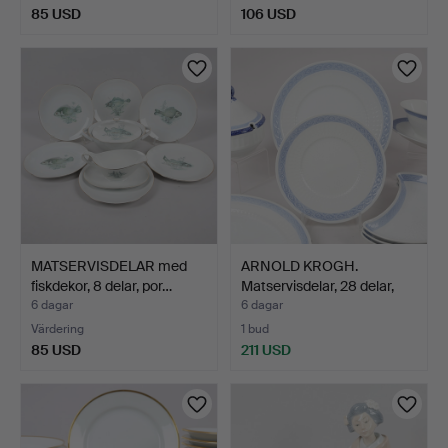
85 USD
106 USD
MATSERVISDELAR med
ARNOLD KROGH.
fiskdekor, 8 delar, por…
Matservisdelar, 28 delar,
po…
6 dagar
6 dagar
Värdering
1 bud
85 USD
211 USD