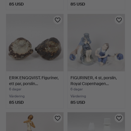
85 USD
85 USD
ERIK ENGQVIST. Figuriner,
FIGURINER, 4 st, porslin,
ett par, porslin…
Royal Copenhagen…
6 dagar
6 dagar
Värdering
Värdering
85 USD
85 USD