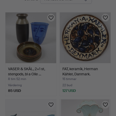
auktioner
VASER & SKÅL, 2+1 st,
FAT, keramik, Herman
stengods, bl a Olle …
Kähler, Danmark.
8 tim 52 min
15 timmar
Värdering
22 bud
85 USD
127 USD