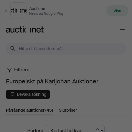
Auctionet
Visa
Stäng
Finns på Google Play
Auctionet.com
Filtrera
Europeiskt
Europeiskt på Karljohan Auktioner
på
Bevaka sökning
Karljohan
Pågående auktioner
(45)
Slutpriser
Auktioner
Pågående
Sortera