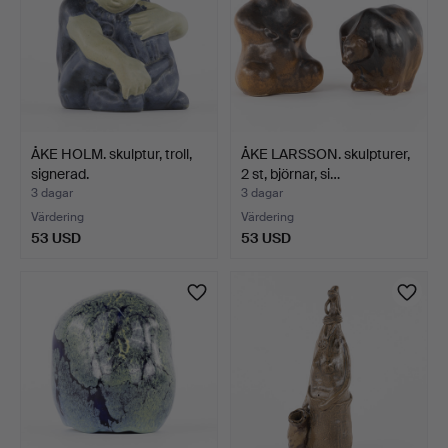
ÅKE HOLM. skulptur, troll,
ÅKE LARSSON. skulpturer,
signerad.
2 st, björnar, si…
3 dagar
3 dagar
Värdering
Värdering
53 USD
53 USD