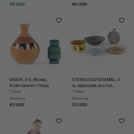
118 USD
85 USD
VASER, 2 st, Bitossi,
STENGODSFÖREMÅL, 5
Krukmakaren i Ystad.
st, signerade, bl a Car…
7 dagar
7 dagar
Värdering
Värdering
43 USD
53 USD