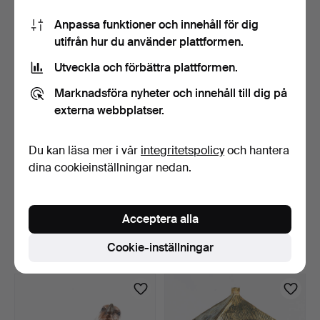
43 USD
64 USD
Anpassa funktioner och innehåll för dig
utifrån hur du använder plattformen.
Utveckla och förbättra plattformen.
Marknadsföra nyheter och innehåll till dig på
externa webbplatser.
Du kan läsa mer i vår
integritetspolicy
och hantera
dina cookieinställningar nedan.
ANINE MEILBY. karaff, i
SERVISDELAR, 14 st,
form av fågel, sig…
glaserat stengods, sig…
Acceptera alla
7 dagar
7 dagar
1 bud
Värdering
Cookie-inställningar
22 USD
43 USD