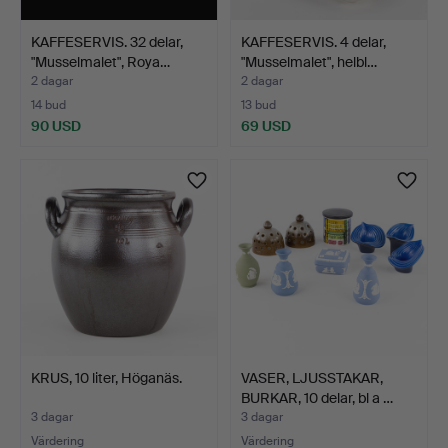
KAFFESERVIS. 32 delar,
KAFFESERVIS. 4 delar,
"Musselmalet", Roya…
"Musselmalet", helbl…
2 dagar
2 dagar
14 bud
13 bud
90 USD
69 USD
KRUS, 10 liter, Höganäs.
VASER, LJUSSTAKAR,
BURKAR, 10 delar, bl a …
3 dagar
3 dagar
Värdering
Värdering