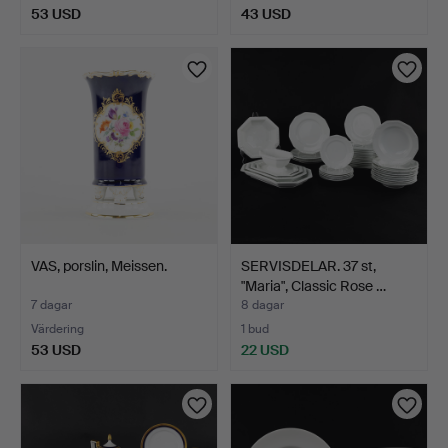
53 USD
43 USD
VAS, porslin, Meissen.
SERVISDELAR. 37 st,
"Maria", Classic Rose …
7 dagar
8 dagar
Värdering
1 bud
53 USD
22 USD