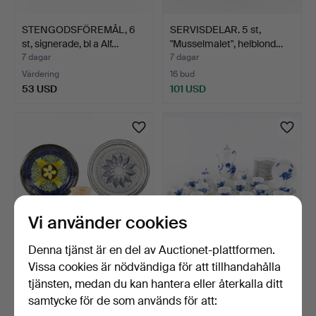
STENGODSFÖREMÅL, 6
SERVISDELAR. 5 st,
st, signerade, bl a Alf…
"Musselmalet", helblond…
7 dagar
7 dagar
Värdering
16 bud
53 USD
101 USD
Vi använder cookies
Denna tjänst är en del av Auctionet-plattformen.
Vissa cookies är nödvändiga för att tillhandahålla
VASER, FAT, 4 delar,
KAFFESERVIS. 44 delar,
stengods.
"Blå Blomst", Royal…
tjänsten, medan du kan hantera eller återkalla ditt
7 dagar
7 dagar
samtycke för de som används för att:
Värdering
Värdering