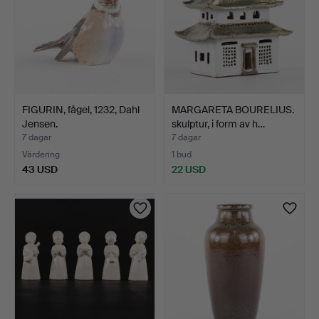
FIGURIN, fågel, 1232, Dahl
MARGARETA BOURELIUS.
Jensen.
skulptur, i form av h…
7 dagar
7 dagar
Värdering
1 bud
43 USD
22 USD