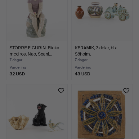
STÖRRE FIGURIN. Flicka
KERAMIK, 3 delar, bl a
med ros, Nao, Spani…
Söholm.
7 dagar
7 dagar
Värdering
Värdering
32 USD
43 USD