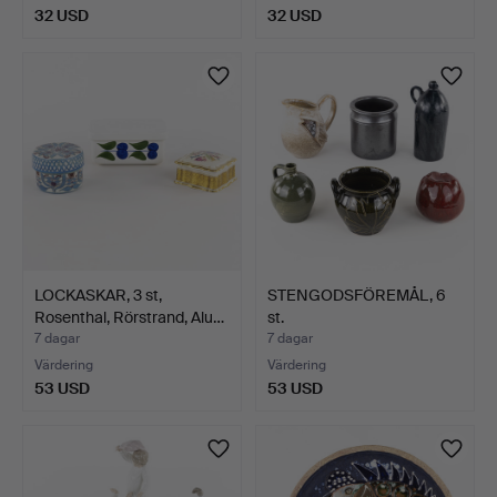
32 USD
32 USD
LOCKASKAR, 3 st,
STENGODSFÖREMÅL, 6
Rosenthal, Rörstrand, Alu…
st.
7 dagar
7 dagar
Värdering
Värdering
53 USD
53 USD