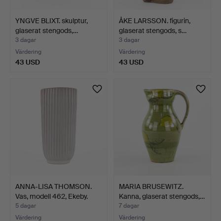
YNGVE BLIXT. skulptur,
ÅKE LARSSON. figurin,
glaserat stengods,…
glaserat stengods, s…
3 dagar
3 dagar
Värdering
Värdering
43 USD
43 USD
ANNA-LISA THOMSON.
MARIA BRUSEWITZ.
Vas, modell 462, Ekeby.
Kanna, glaserat stengods,…
5 dagar
7 dagar
Värdering
Värdering