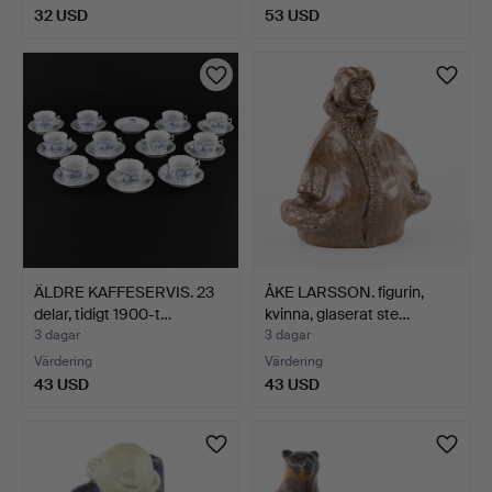
32 USD
53 USD
ÄLDRE KAFFESERVIS. 23
ÅKE LARSSON. figurin,
delar, tidigt 1900-t…
kvinna, glaserat ste…
3 dagar
3 dagar
Värdering
Värdering
43 USD
43 USD