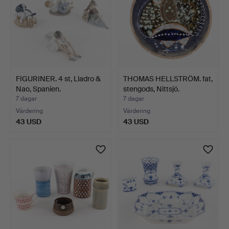
FIGURINER. 4 st, Lladro &
THOMAS HELLSTRÖM. fat,
Nao, Spanien.
stengods, Nittsjö.
7 dagar
7 dagar
Värdering
Värdering
43 USD
43 USD