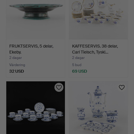
FRUKTSERVIS, 5 delar,
KAFFESERVIS. 38 delar,
Ekeby.
Carl Tielsch, Tyskl…
2 dagar
2 dagar
Värdering
5 bud
32 USD
69 USD