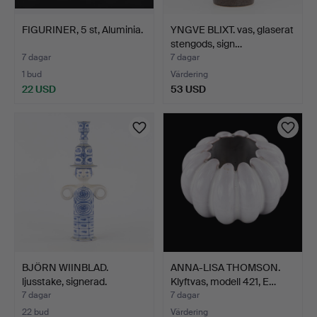
FIGURINER, 5 st, Aluminia.
YNGVE BLIXT. vas, glaserat
stengods, sign…
7 dagar
7 dagar
1 bud
Värdering
22 USD
53 USD
BJÖRN WIINBLAD.
ANNA-LISA THOMSON.
ljusstake, signerad.
Klyftvas, modell 421, E…
7 dagar
7 dagar
22 bud
Värdering