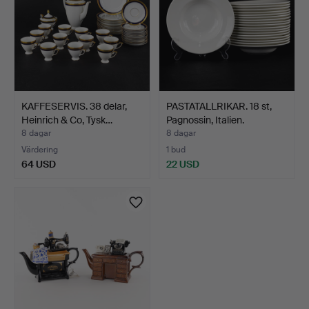
KAFFESERVIS. 38 delar,
PASTATALLRIKAR. 18 st,
Heinrich & Co, Tysk…
Pagnossin, Italien.
8 dagar
8 dagar
Värdering
1 bud
64 USD
22 USD