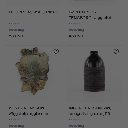
FIGURINER, SKÅL, 3 delar.
GABI CITRON-
TENGBORG. väggrelief,
etikettm…
7 dagar
7 dagar
Värdering
Värdering
53 USD
43 USD
AGNE ARONSSON.
INGER PERSSON. vas,
väggskulptur, glaserat
stengods, signerad, Rö…
sten…
7 dagar
7 dagar
Värdering
Värdering