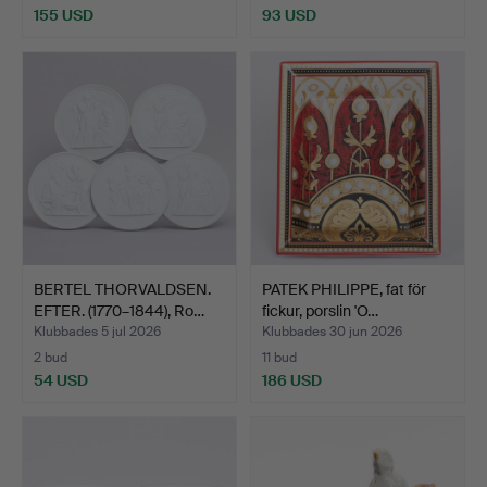
155 USD
93 USD
BERTEL THORVALDSEN.
PATEK PHILIPPE, fat för
EFTER. (1770–1844), Ro…
fickur, porslin 'O…
Klubbades 5 jul 2026
Klubbades 30 jun 2026
2 bud
11 bud
54 USD
186 USD