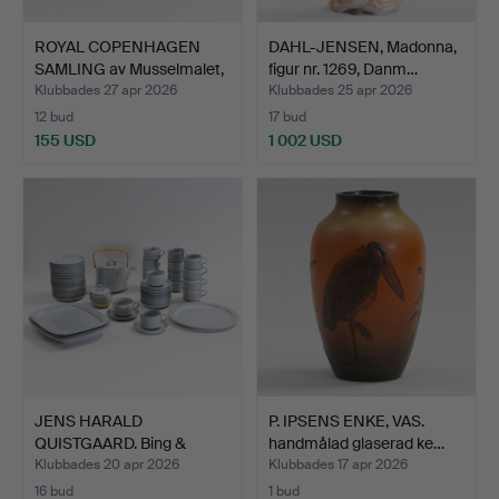
ROYAL COPENHAGEN
DAHL-JENSEN, Madonna,
SAMLING av Musselmalet,
figur nr. 1269, Danm…
2…
Klubbades 27 apr 2026
Klubbades 25 apr 2026
12 bud
17 bud
155 USD
1 002 USD
JENS HARALD
P. IPSENS ENKE, VAS.
QUISTGAARD. Bing &
handmålad glaserad ke…
Grøndahl / …
Klubbades 20 apr 2026
Klubbades 17 apr 2026
16 bud
1 bud