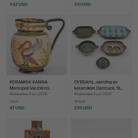
432 USD
170 USD
Utvalt
föremål
KERAMISK KANNA
DYBDAHL, samling av
Montopoli Val d'Arno,
keramikfat Danmark, 19…
Tosca…
Klubbades 11 jun 2026
Klubbades 3 jun 2026
1 bud
14 bud
47 USD
239 USD