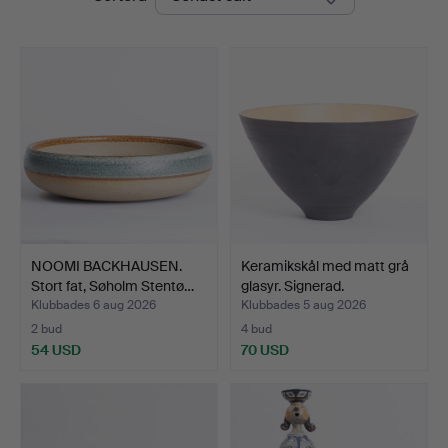
NOOMI BACKHAUSEN.
Keramikskål med matt grå
Stort fat, Søholm Stentø…
glasyr. Signerad.
Klubbades 6 aug 2026
Klubbades 5 aug 2026
2 bud
4 bud
54 USD
70 USD