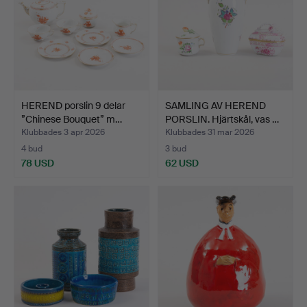
HEREND porslin 9 delar
SAMLING AV HEREND
”Chinese Bouquet” m…
PORSLIN. Hjärtskål, vas …
Klubbades 3 apr 2026
Klubbades 31 mar 2026
4 bud
3 bud
78 USD
62 USD