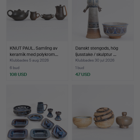
KNUT PAUL. Samling av
Danskt stengods, hög
keramik med polykrom…
ljusstake / skulptur …
Klubbades 5 aug 2026
Klubbades 30 jul 2026
6 bud
1 bud
108 USD
47 USD