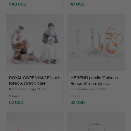
549 USD
47 USD
ROYAL COPENHAGEN och
HEREND porslin 'Chinese
BING & GRØNDAHL
Bouquet' rostmönst…
skoma…
Klubbades 17 apr 2026
Klubbades 7 apr 2026
2 bud
3 bud
62 USD
62 USD