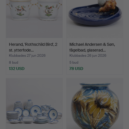
Herand, 'Rothschild Bird', 2
Michael Andersen & Søn,
st. ytterfode…
fågelbad, glaserad…
Klubbades 27 jun 2026
Klubbades 26 jun 2026
8 bud
5 bud
132 USD
78 USD