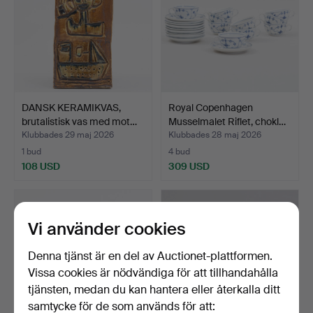
DANSK KERAMIKVAS,
Royal Copenhagen
brutalistisk vas med mot…
Musselmalet Riflet, chokl…
Klubbades 29 maj 2026
Klubbades 28 maj 2026
1 bud
4 bud
108 USD
309 USD
Vi använder cookies
Denna tjänst är en del av Auctionet-plattformen.
Vissa cookies är nödvändiga för att tillhandahålla
tjänsten, medan du kan hantera eller återkalla ditt
samtycke för de som används för att: