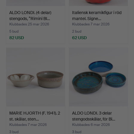
ALDO LONDI. (4 delar)
Italiensk keramikfigur i röd
stengods, ”Rimini Bl…
mantel. Signe…
Klubbades 25 mar 2026
Klubbades 7 mar 2026
5 bud
2 bud
82 USD
62 USD
MARIE HJORTH (F. 1941). 2
ALDO LONDI. 3 delar
st. skålar, sten…
stengodsskålar, för Bi…
Klubbades 7 mar 2026
Klubbades 6 mar 2026
3 bud
3 bud