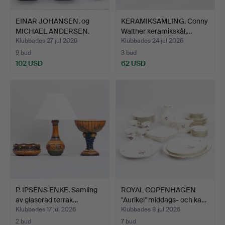
EINAR JOHANSEN. og
KERAMIKSAMLING. Conny
MICHAEL ANDERSEN.
Walther keramikskål,…
Samli…
Klubbades 27 jul 2026
Klubbades 24 jul 2026
9 bud
3 bud
102 USD
62 USD
P. IPSENS ENKE. Samling
ROYAL COPENHAGEN
av glaserad terrak…
"Aurikel" middags- och ka…
Klubbades 17 jul 2026
Klubbades 8 jul 2026
2 bud
7 bud