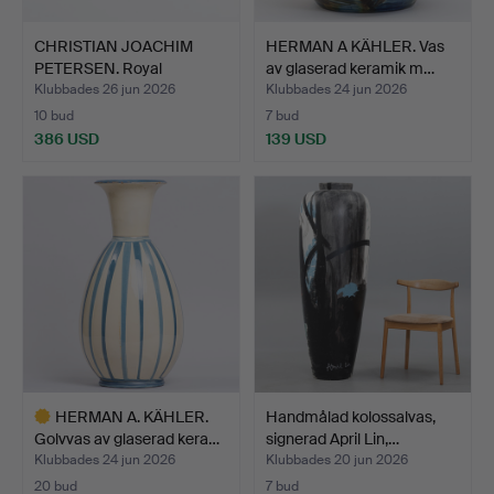
CHRISTIAN JOACHIM
HERMAN A KÄHLER. Vas
PETERSEN. Royal
av glaserad keramik m…
Copenhag…
Klubbades 26 jun 2026
Klubbades 24 jun 2026
10 bud
7 bud
386 USD
139 USD
HERMAN A. KÄHLER.
Handmålad kolossalvas,
Golvvas av glaserad kera…
signerad April Lin,…
Klubbades 24 jun 2026
Klubbades 20 jun 2026
20 bud
7 bud