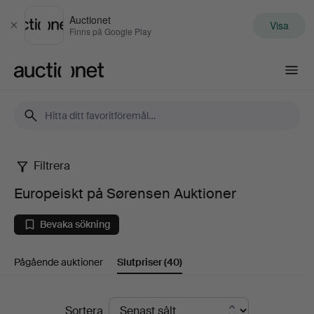
Auctionet
Visa
Stäng
Finns på Google Play
Auctionet.com
Filtrera
Europeiskt
Europeiskt på Sørensen Auktioner
på
Bevaka sökning
Sørensen
Pågående auktioner
Slutpriser
(40)
Auktioner
Slutpriser
Sortera