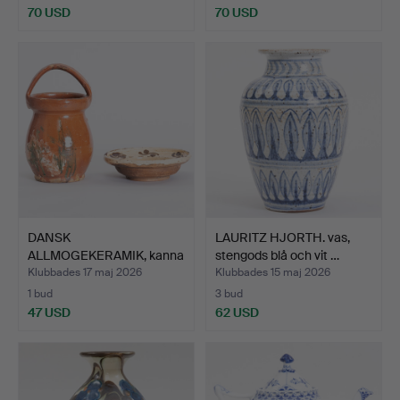
70 USD
70 USD
DANSK
LAURITZ HJORTH. vas,
ALLMOGEKERAMIK, kanna
stengods blå och vit …
och skål. 1800…
Klubbades 17 maj 2026
Klubbades 15 maj 2026
1 bud
3 bud
47 USD
62 USD