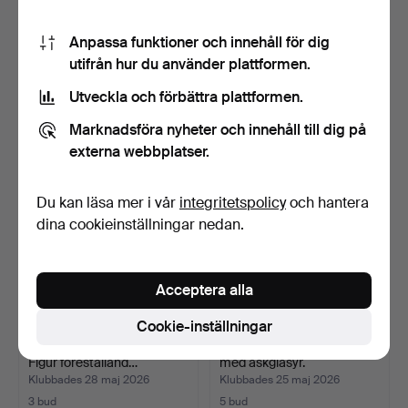
Rimini Blue av Aldo Londi,
Royal Copenhagen Hvid
Anpassa funktioner och innehåll för dig
Bitossi, Italie…
Vifte fat med lock 2…
utifrån hur du använder plattformen.
Klubbades 28 maj 2026
Klubbades 28 maj 2026
Utveckla och förbättra plattformen.
5 bud
5 bud
70 USD
386 USD
Marknadsföra nyheter och innehåll till dig på
externa webbplatser.
Du kan läsa mer i vår
integritetspolicy
och hantera
dina cookieinställningar nedan.
Acceptera alla
Cookie-inställningar
PEDER HALD (1882-1987).
Nils Kähler, vas av keramik
Figur föreställand…
med askglasyr.
Klubbades 28 maj 2026
Klubbades 25 maj 2026
3 bud
5 bud