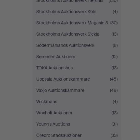
Stockholms Auktionsverk Helsinki
(126)
Stockholms Auktionsverk Köln
(4)
Stockholms Auktionsverk Magasin 5
(30)
Stockholms Auktionsverk Sickla
(13)
Södermanlands Auktionsverk
(8)
Sørensen Auktioner
(12)
TOKA Auktionshus
(13)
Uppsala Auktionskammare
(45)
Växjö Auktionskammare
(49)
Wickmans
(4)
Woxholt Auktioner
(13)
Young's Auctions
(31)
Örebro Stadsauktioner
(33)