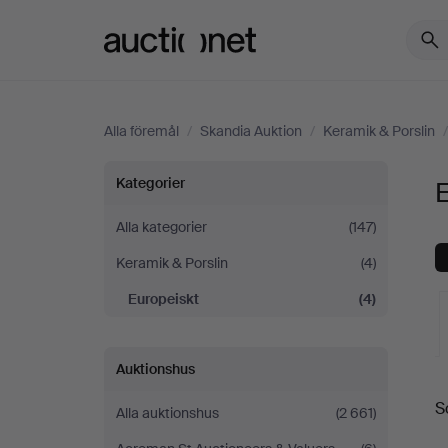
Auctionet.com
Alla föremål
/
Skandia Auktion
/
Keramik & Porslin
Europeiskt
Kategorier
E
på
Alla kategorier
(147)
Keramik & Porslin
(4)
Skandia
Europeiskt
(4)
Auktion
Auktionshus
S
Alla auktionshus
(2 661)
a