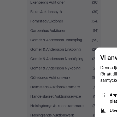
Ekenbergs Auktioner
(30)
Falun Auktionsbyrå
(39)
Formstad Auktioner
(154)
Garpenhus Auktioner
(14)
Gomér & Andersson Jönköping
(59)
Gomér & Andersson Linköping
(20)
Vi an
Gomér & Andersson Norrköping
(20)
Denna tj
Gomér & Andersson Nyköping
(27)
för att t
Göteborgs Auktionsverk
(54)
samtycke
Halmstads Auktionskammare
(73)
Anp
Handelslagret Auktionsservice
(13)
pla
Helsingborgs Auktionskammare
(70)
Utv
Hälsinglands Auktionsverk
(12)