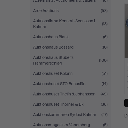
Acreman St Auctioneers & Valuers
(6)
Arce Auctions
(53)
Auktionsfirma Kenneth Svensson i
(13)
Kalmar
Auktionshaus Blank
(6)
Auktionshaus Bossard
(10)
Auktionshaus Stuber's
(100)
Hammerschlag
Auktionshuset Kolonn
(51)
Auktionshuset STO Bohuslän
(14)
Auktionshuset Thelin & Johansson
(49)
Auktionshuset Thörner & Ek
(36)
Auktionskammaren Sydost Kalmar
(27)
D
Auktionsmagasinet Vänersborg
(5)