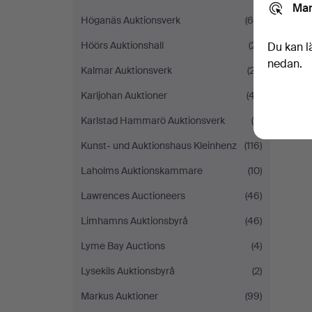
Mar
Höganäs Auktionsverk
(65)
Höörs Auktionshall
(21)
Du kan l
nedan.
Kalmar Auktionsverk
(27)
Karljohan Auktioner
(47)
Karlstad Hammarö Auktionsverk
(6)
Kunst- und Auktionshaus Kleinhenz
(116)
Laholms Auktionskammare
(10)
Lawrences Auctioneers
(46)
Limhamns Auktionsbyrå
(46)
Lyme Bay Auctions
(4)
Lysekils Auktionsbyrå
(2)
Markus Auktioner
(99)