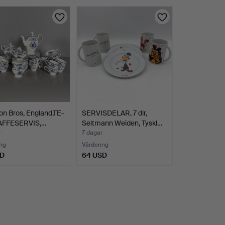
n Bros, England,TE-
SERVISDELAR, 7 dlr,
AFFESERVIS,…
Seltmann Weiden, Tyskl…
r
7 dagar
ng
Värdering
SD
64 USD