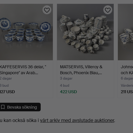
KAFFESERVIS 36 delar, "
MATSERVIS, Villeroy &
Johnso
Singapore" av Arab…
Bosch, Phoenix Blau,…
och K
2 dagar
3 dagar
6 daga
3 bud
4 bud
Värderi
127 USD
422 USD
211 U
Bevaka sökning
u kan också söka i
vårt arkiv med avslutade auktioner
.