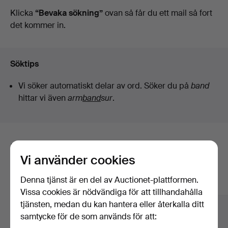
auktioner
Klicka
“Bevaka sökning”
ovan så får du ett mail så fort
det kommer in.
Söktips
Vi söker automatiskt delar av ord. Söker du på
band
hittar vi även
arm
band
sur
.
Här är föremål från vårt arkiv som
Vi använder cookies
matchar din sökning
Denna tjänst är en del av Auctionet-plattformen.
Visa alla föremål
Vissa cookies är nödvändiga för att tillhandahålla
tjänsten, medan du kan hantera eller återkalla ditt
samtycke för de som används för att: