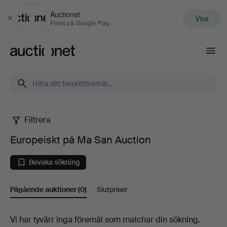
Auctionet
Visa
Stäng
Finns på Google Play
Auctionet.com
Filtrera
Europeiskt
Europeiskt på Ma San Auction
på
Bevaka sökning
Ma
Pågående auktioner
(0)
Slutpriser
San
Auction
Pågående
Vi har tyvärr inga föremål som matchar din sökning.