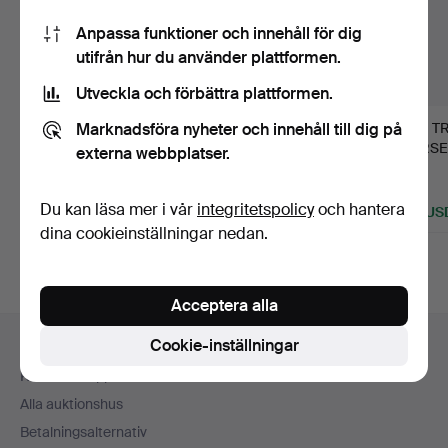
Anpassa funktioner och innehåll för dig
utifrån hur du använder plattformen.
Utveckla och förbättra plattformen.
Marknadsföra nyheter och innehåll till dig på
STOR KANNAKALE
BULGARI ROSENTHAL
328
.
T
(TURKISK)
LIMITED EDITION
CORSER
externa webbplatser.
KERAMIKKANNAN
PORSLINS…
FÖR LA
Klubbades 26 jul 2026
Klubbades 16 apr 2026
MED…
17 bud
6 bud
Sålt
Du kan läsa mer i vår
integritetspolicy
och hantera
273 USD
81 USD
135 US
dina cookieinställningar nedan.
Utvalt
föremål
Acceptera alla
Sidfotsnavigation
Cookie-inställningar
Hjälp och kontakt
Kontakta support
Alla auktionshus
Betalningsalternativ