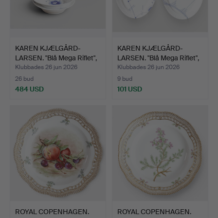
KAREN KJÆLGÅRD-
KAREN KJÆLGÅRD-
LARSEN. "Blå Mega Riflet",
LARSEN. "Blå Mega Riflet",
…
…
Klubbades 26 jun 2026
Klubbades 26 jun 2026
26 bud
9 bud
484 USD
101 USD
ROYAL COPENHAGEN.
ROYAL COPENHAGEN.