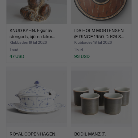
KNUD KYHN. Figur av
IDA HOLM MORTENSEN
stengods, björn, dekor…
(F. RINGE 1950, D. KØLS…
Klubbades 19 jul 2026
Klubbades 18 jul 2026
1 bud
1 bud
47 USD
93 USD
ROYAL COPENHAGEN.
BODIL MANZ (F.