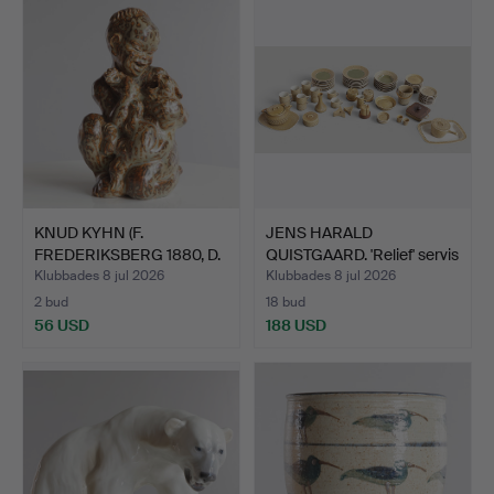
KNUD KYHN (F.
JENS HARALD
FREDERIKSBERG 1880, D.
QUISTGAARD. 'Relief' servis
FARUM…
av…
Klubbades 8 jul 2026
Klubbades 8 jul 2026
2 bud
18 bud
56 USD
188 USD