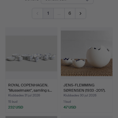
1
…
6
ROYAL COPENHAGEN.
JENS-FLEMMING
"Musselmalet", samling s…
SØRENSEN (1933 -2017).
'Glob…
Klubbades 31 jul 2026
Klubbades 30 jul 2026
15 bud
1 bud
232 USD
47 USD