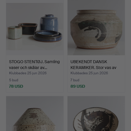
STOGO STENTØJ. Samling
UBEKENDT DANSK
vaser och skålar av…
KERAMIKER. Stor vas av
glas…
Klubbades 25 jun 2026
Klubbades 25 jun 2026
5 bud
7 bud
78 USD
89 USD