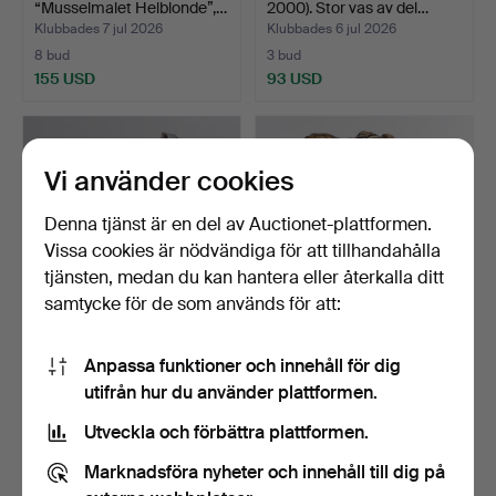
“Musselmalet Helblonde”,…
2000). Stor vas av del…
Klubbades 7 jul 2026
Klubbades 6 jul 2026
8 bud
3 bud
155 USD
93 USD
Vi använder cookies
Denna tjänst är en del av Auctionet-plattformen.
Vissa cookies är nödvändiga för att tillhandahålla
tjänsten, medan du kan hantera eller återkalla ditt
samtycke för de som används för att:
ROYAL COPENHAGEN.
KNUD KYHN (F.
Anpassa funktioner och innehåll för dig
Figur av faun på sköldpa…
FREDERIKSBERG 1880, D.
utifrån hur du använder plattformen.
FARUM…
Klubbades 3 jul 2026
Klubbades 30 jun 2026
15 bud
3 bud
Utveckla och förbättra plattformen.
153 USD
62 USD
Marknadsföra nyheter och innehåll till dig på
Utvalt