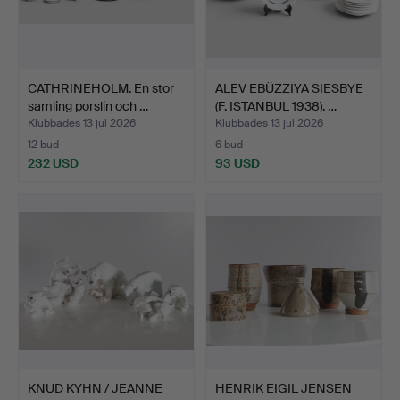
CATHRINEHOLM. En stor
ALEV EBÜZZIYA SIESBYE
samling porslin och …
(F. ISTANBUL 1938). …
Klubbades 13 jul 2026
Klubbades 13 jul 2026
12 bud
6 bud
232 USD
93 USD
KNUD KYHN / JEANNE
HENRIK EIGIL JENSEN