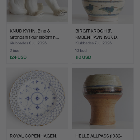
KNUD KYHN. Bing &
BIRGIT KROGH (F.
Grøndahl figur Isbjörn n…
KØBENHAVN 1937, D.
2023).…
Klubbades 8 jul 2026
Klubbades 7 jul 2026
2 bud
10 bud
124 USD
110 USD
ROYAL COPENHAGEN.
HELLE ALLPASS (1932-