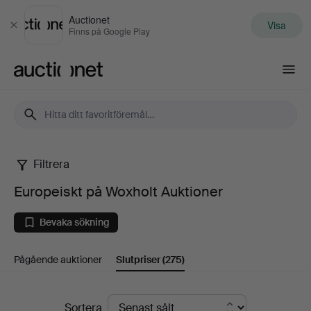
Auctionet
Visa
Stäng
Finns på Google Play
Auctionet.com
Filtrera
Europeiskt
Europeiskt på Woxholt Auktioner
på
Bevaka sökning
Woxholt
Pågående auktioner
Slutpriser
(275)
Auktioner
Slutpriser
Sortera