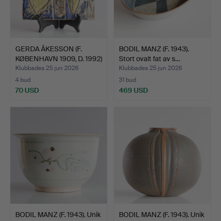
GERDA ÅKESSON (F.
BODIL MANZ (F. 1943).
KØBENHAVN 1909, D. 1992)
Stort ovalt fat av s…
…
Klubbades 25 jun 2026
Klubbades 25 jun 2026
4 bud
31 bud
70 USD
469 USD
BODIL MANZ (F. 1943). Unik
BODIL MANZ (F. 1943). Unik