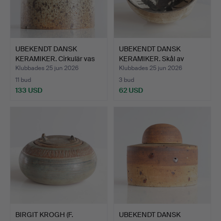
UBEKENDT DANSK
UBEKENDT DANSK
KERAMIKER. Cirkulär vas
KERAMIKER. Skål av
med…
glaserat…
Klubbades 25 jun 2026
Klubbades 25 jun 2026
11 bud
3 bud
133 USD
62 USD
BIRGIT KROGH (F.
UBEKENDT DANSK