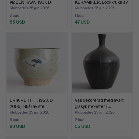
KØBENHAVN 1937, D.
KERAMIKER. Lockkruka av
2023).…
ogl…
Klubbades 25 jun 2026
Klubbades 25 jun 2026
3 bud
1 bud
55 USD
47 USD
ERIK REIFF (F. 1923, D.
Vas dekorerad med svart
2006). Skål av ste…
glasyr, mönster i …
Klubbades 25 jun 2026
Klubbades 25 jun 2026
6 bud
2 bud
93 USD
55 USD