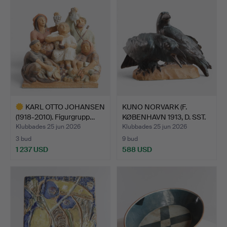
KARL OTTO JOHANSEN
KUNO NORVARK (F.
(1918-2010). Figurgrupp…
KØBENHAVN 1913, D. SST.
1…
Klubbades 25 jun 2026
Klubbades 25 jun 2026
3 bud
9 bud
1 237 USD
588 USD
Utvalt
föremål