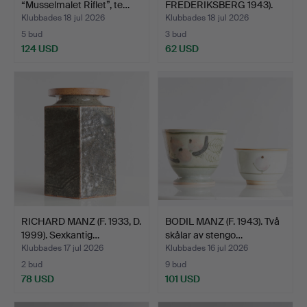
“Musselmalet Riflet”, te…
FREDERIKSBERG 1943).
Set om…
Klubbades 18 jul 2026
Klubbades 18 jul 2026
5 bud
3 bud
124 USD
62 USD
RICHARD MANZ (F. 1933, D.
BODIL MANZ (F. 1943). Två
1999). Sexkantig…
skålar av stengo…
Klubbades 17 jul 2026
Klubbades 16 jul 2026
2 bud
9 bud
78 USD
101 USD