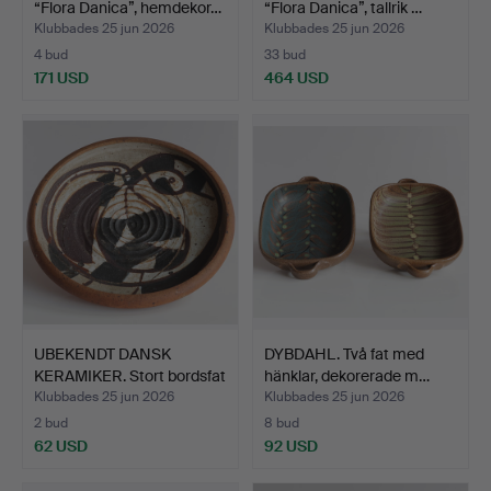
“Flora Danica”, hemdekor…
“Flora Danica”, tallrik …
Klubbades 25 jun 2026
Klubbades 25 jun 2026
4 bud
33 bud
171 USD
464 USD
UBEKENDT DANSK
DYBDAHL. Två fat med
KERAMIKER. Stort bordsfat
hänklar, dekorerade m…
a…
Klubbades 25 jun 2026
Klubbades 25 jun 2026
2 bud
8 bud
62 USD
92 USD