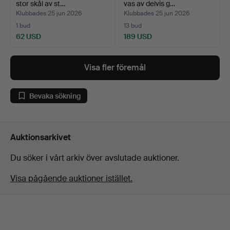
stor skål av st…
vas av delvis g…
Klubbades 25 jun 2026
Klubbades 25 jun 2026
1 bud
13 bud
62 USD
189 USD
Visa fler föremål
Bevaka sökning
Auktionsarkivet
Du söker i vårt arkiv över avslutade auktioner.
Visa pågående auktioner istället.