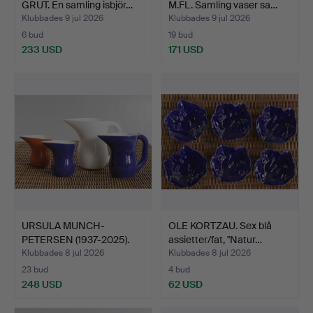
GRUT. En samling isbjör…
M.FL. Samling vaser sa…
Klubbades 9 jul 2026
Klubbades 9 jul 2026
6 bud
19 bud
233 USD
171 USD
URSULA MUNCH-
OLE KORTZAU. Sex blå
PETERSEN (1937-2025).
assietter/fat, "Natur…
"Ursula…
Klubbades 8 jul 2026
Klubbades 8 jul 2026
23 bud
4 bud
248 USD
62 USD