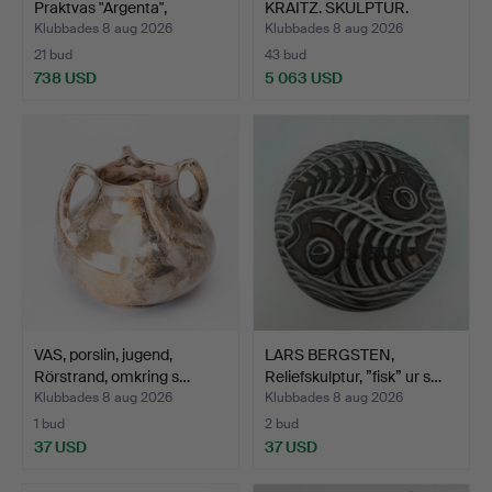
Praktvas "Argenta",
KRAITZ. SKULPTUR.
stengods…
Glaserad k…
Klubbades 8 aug 2026
Klubbades 8 aug 2026
21 bud
43 bud
738 USD
5 063 USD
Utvalt
Utvalt
föremål
föremål
VAS, porslin, jugend,
LARS BERGSTEN,
Rörstrand, omkring s…
Reliefskulptur, ”fisk” ur s…
Klubbades 8 aug 2026
Klubbades 8 aug 2026
1 bud
2 bud
37 USD
37 USD