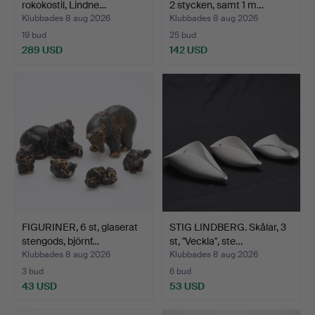
rokokostil, Lindne…
2 stycken, samt 1 m…
Klubbades 8 aug 2026
Klubbades 8 aug 2026
19 bud
25 bud
289 USD
142 USD
FIGURINER, 6 st, glaserat
STIG LINDBERG. Skålar, 3
stengods, björnf…
st, "Veckla", ste…
Klubbades 8 aug 2026
Klubbades 8 aug 2026
3 bud
6 bud
43 USD
53 USD