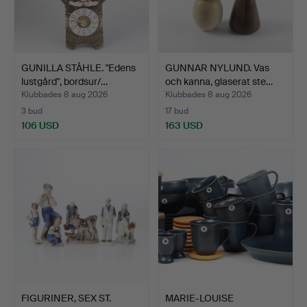
GUNILLA STÅHLE. "Edens
GUNNAR NYLUND. Vas
lustgård", bordsur/…
och kanna, glaserat ste…
Klubbades 8 aug 2026
Klubbades 8 aug 2026
3 bud
17 bud
106 USD
163 USD
FIGURINER, SEX ST.
MARIE-LOUISE