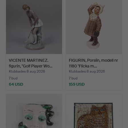
föremål
VICENTE MARTINEZ.
FIGURIN, Porslin, modell nr
figurin, "Golf Player Wo…
1180 "Flicka m…
Klubbades 8 aug 2026
Klubbades 8 aug 2026
7 bud
7 bud
64 USD
159 USD