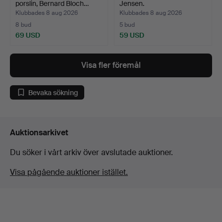
porslin, Bernard Bloch…
Jensen.
Klubbades 8 aug 2026
Klubbades 8 aug 2026
8 bud
5 bud
69 USD
59 USD
Visa fler föremål
Bevaka sökning
Auktionsarkivet
Du söker i vårt arkiv över avslutade auktioner.
Visa pågående auktioner istället.