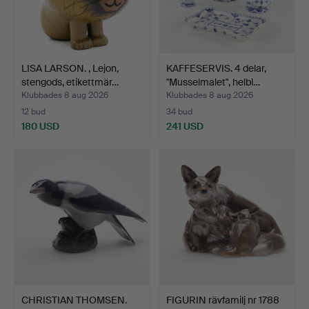
LISA LARSON. , Lejon,
KAFFESERVIS. 4 delar,
stengods, etikettmär…
"Musselmalet", helbl…
Klubbades 8 aug 2026
Klubbades 8 aug 2026
12 bud
34 bud
180 USD
241 USD
CHRISTIAN THOMSEN.
FIGURIN rävfamilj nr 1788