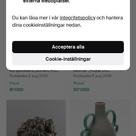
externa webbplatser.
Du kan läsa mer i vår
integritetspolicy
och hantera
dina cookieinställningar nedan.
Acceptera alla
Cookie-inställningar
FIGURINER, 3 st,
SERVISDELAR, 44 st, "Blå
kungsfiskare, porslin, Ro…
Blomst", Royal Co…
Klubbades 8 aug 2026
Klubbades 8 aug 2026
9 bud
16 bud
81 USD
317 USD