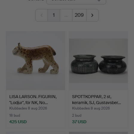
1
…
209
LISA LARSON. FIGURIN,
SPOTTKOPPAR, 2 st,
"Lodjur", för NK, No…
keramik, SJ, Gustavsber…
Klubbades 8 aug 2026
Klubbades 8 aug 2026
18 bud
2 bud
425 USD
37 USD