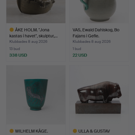
ÅKE HOLM. "Jona
VAS, Ewald Dahlskog, Bo
kastas i havet", skulptur,…
Fajans i Gefle.
Klubbades 8 aug 2026
Klubbades 8 aug 2026
13 bud
1 bud
338 USD
22 USD
Utvalt
föremål
WILHELM KÅGE.
ULLA & GUSTAV