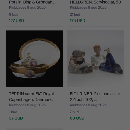
Porslin. Bing & Gröndah…
HELLGREN. Servisdelar, 50
del…
Klubbades 8 aug 2026
Klubbades 8 aug 2026
8 bud
21 bud
127 USD
175 USD
TERRIN samt FAT, Royal
FIGURINER. 2 st, porslin, nr
Copenhagen, Danmark.
271 och 402, …
Klubbades 8 aug 2026
Klubbades 8 aug 2026
1 bud
7 bud
37 USD
63 USD