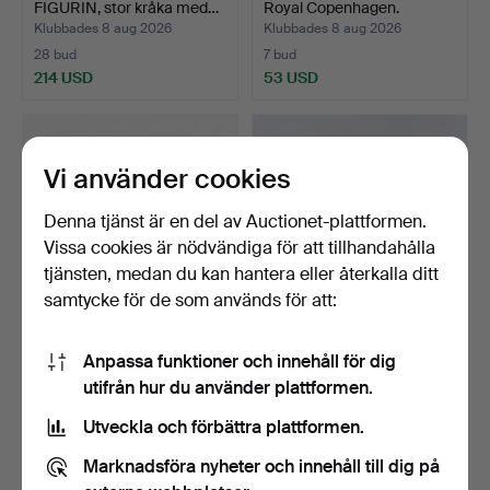
FIGURIN, stor kråka med…
Royal Copenhagen.
Klubbades 8 aug 2026
Klubbades 8 aug 2026
28 bud
7 bud
214 USD
53 USD
Vi använder cookies
Denna tjänst är en del av Auctionet-plattformen.
Vissa cookies är nödvändiga för att tillhandahålla
tjänsten, medan du kan hantera eller återkalla ditt
samtycke för de som används för att:
JOHN ANDERSSON
ARABIA, Finland,
Anpassa funktioner och innehåll för dig
(1899-1969). VAS,
servisdelar, 12+12 dlr, s…
utifrån hur du använder plattformen.
rinnglasy…
Klubbades 8 aug 2026
Klubbades 8 aug 2026
4 bud
11 bud
Utveckla och förbättra plattformen.
106 USD
150 USD
Marknadsföra nyheter och innehåll till dig på