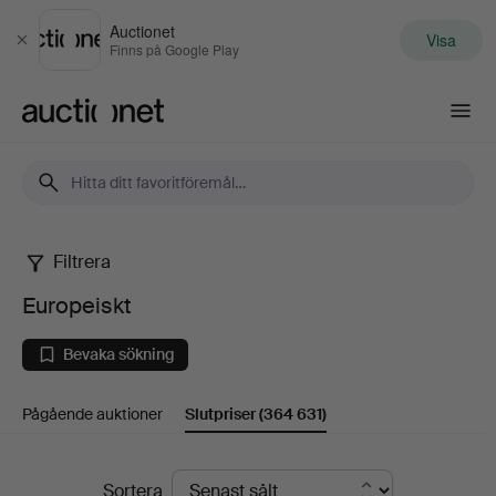
Auctionet
Visa
Stäng
Finns på Google Play
Auctionet.com
Filtrera
Europeiskt
Europeiskt
Bevaka sökning
Pågående auktioner
Slutpriser
(364 631)
Slutpriser
Sortera