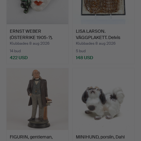
ERNST WEBER
LISA LARSON.
(ÖSTERRIKE 1905-?).
VÄGGPLAKETT. Delvis
Väggrelief…
glaserat …
Klubbades 8 aug 2026
Klubbades 8 aug 2026
14 bud
5 bud
422 USD
148 USD
FIGURIN, gentleman,
MINIHUND, porslin, Dahl