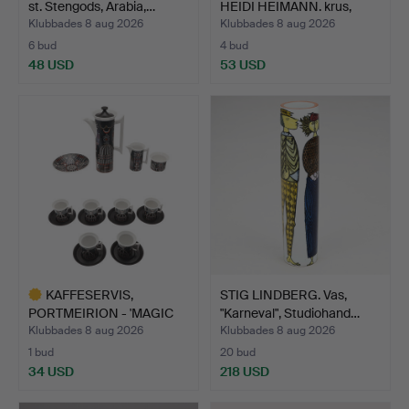
st. Stengods, Arabia,…
HEIDI HEIMANN. krus,
Rörst…
Klubbades 8 aug 2026
Klubbades 8 aug 2026
6 bud
4 bud
48 USD
53 USD
KAFFESERVIS,
STIG LINDBERG. Vas,
PORTMEIRION - 'MAGIC
"Karneval", Studiohand…
CITY'.
Klubbades 8 aug 2026
Klubbades 8 aug 2026
1 bud
20 bud
34 USD
218 USD
Utvalt