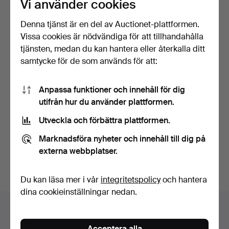
Vi använder cookies
Denna tjänst är en del av Auctionet-plattformen.
Vissa cookies är nödvändiga för att tillhandahålla
tjänsten, medan du kan hantera eller återkalla ditt
samtycke för de som används för att:
Anpassa funktioner och innehåll för dig
utifrån hur du använder plattformen.
Utveckla och förbättra plattformen.
FRANS VAN
NIEUWENBORG &
Marknadsföra nyheter och innehåll till dig på
MARTIJN WEGMAN. Vä…
Klubbades 10 maj 2026
externa webbplatser.
13 bud
169 USD
Du kan läsa mer i vår
integritetspolicy
och hantera
dina cookieinställningar nedan.
Auktionsarkivet
Du söker i vårt arkiv över avslutade auktioner.
Acceptera alla