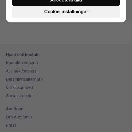
Visa pågående auktioner istället.
Cookie-inställningar
Sidfotsnavigation
Hjälp och kontakt
Kontakta support
Alla auktionshus
Betalningsalternativ
Vi skickar med
Sociala medier
Auctionet
Om Auctionet
Press