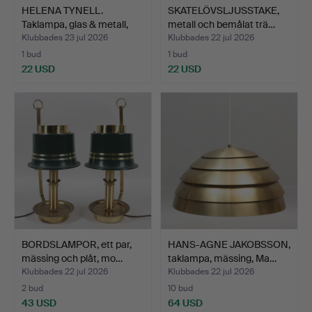
HELENA TYNELL.
SKATELÖVSLJUSSTAKE,
Taklampa, glas & metall,
metall och bemålat trä…
19…
Klubbades 23 jul 2026
Klubbades 22 jul 2026
1 bud
1 bud
22 USD
22 USD
BORDSLAMPOR, ett par,
HANS-AGNE JAKOBSSON,
mässing och plåt, mo…
taklampa, mässing, Ma…
Klubbades 22 jul 2026
Klubbades 22 jul 2026
2 bud
10 bud
43 USD
64 USD