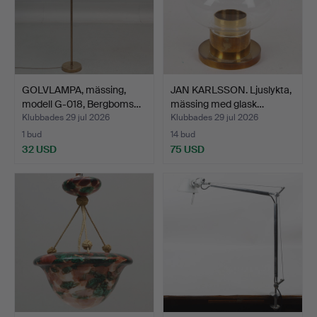
GOLVLAMPA, mässing,
JAN KARLSSON. Ljuslykta,
modell G-018, Bergboms…
mässing med glask…
Klubbades 29 jul 2026
Klubbades 29 jul 2026
1 bud
14 bud
32 USD
75 USD