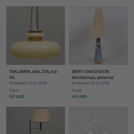
TAKLAMPA, glas, ÖIA, typ
BERIT DAVIDSSON.
45.
Bordslampa, glaserad
kera…
Klubbades 30 jul 2026
Klubbades 30 jul 2026
3 bud
6 bud
53 USD
43 USD