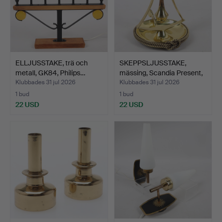
ELLJUSSTAKE, trä och
SKEPPSLJUSSTAKE,
metall, GK84, Philips…
mässing, Scandia Present,
…
Klubbades 31 jul 2026
Klubbades 31 jul 2026
1 bud
1 bud
22 USD
22 USD