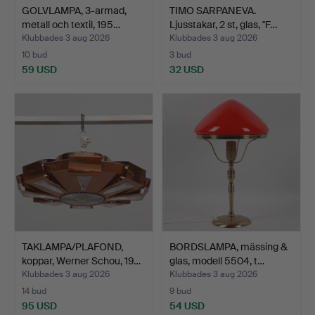
GOLVLAMPA, 3-armad,
TIMO SARPANEVA.
metall och textil, 195…
Ljusstakar, 2 st, glas, "F…
Klubbades 3 aug 2026
Klubbades 3 aug 2026
10 bud
3 bud
59 USD
32 USD
TAKLAMPA/PLAFOND,
BORDSLAMPA, mässing &
koppar, Werner Schou, 19…
glas, modell 5504, t…
Klubbades 3 aug 2026
Klubbades 3 aug 2026
14 bud
9 bud
95 USD
54 USD