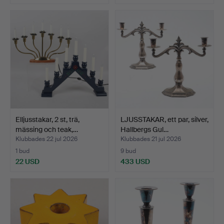
Elljusstakar, 2 st, trä,
LJUSSTAKAR, ett par, silver,
mässing och teak,…
Hallbergs Gul…
Klubbades 22 jul 2026
Klubbades 21 jul 2026
1 bud
9 bud
22 USD
433 USD