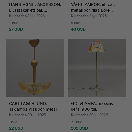
HANS-AGNE JAKOBSSON.
VÄGGLAMPOR, ett par,
Ljusstakar, ett par, …
metall och glas, Lore…
Klubbades 31 jul 2026
Klubbades 31 jul 2026
2 bud
5 bud
27 USD
43 USD
CARL FAGERLUND.
GOLVLAMPA, mässing,
Taklampa, glas och metall,
sent 1900-tal.
…
Klubbades 30 jul 2026
Klubbades 30 jul 2026
1 bud
22 bud
22 USD
232 USD