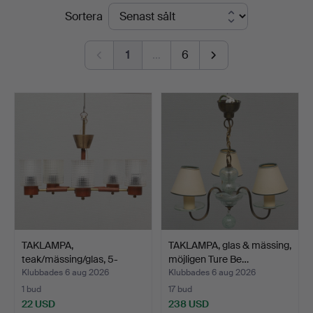
Slutpriser
Sortera
Auktioner
1
…
6
TAKLAMPA,
TAKLAMPA, glas & mässing,
teak/mässing/glas, 5-
möjligen Ture Be…
armad, 1960…
Klubbades 6 aug 2026
Klubbades 6 aug 2026
1 bud
17 bud
22 USD
238 USD