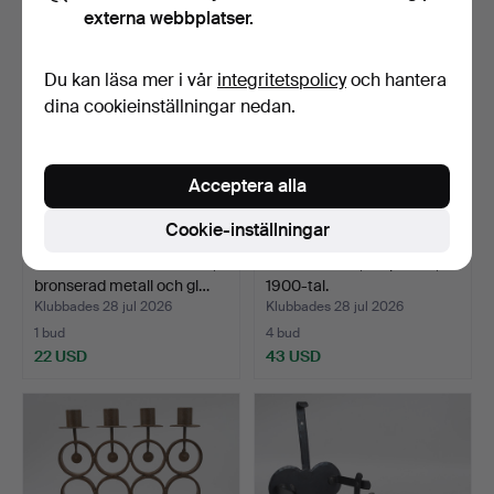
externa webbplatser.
Du kan läsa mer i vår
integritetspolicy
och hantera
dina cookieinställningar nedan.
Acceptera alla
Cookie-inställningar
BORDSFOTOGENLAMPA,
LJUSKRONA, empirestil,
bronserad metall och gl…
1900-tal.
Klubbades 28 jul 2026
Klubbades 28 jul 2026
1 bud
4 bud
22 USD
43 USD