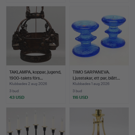
TAKLAMPA, koppar, jugend,
TIMO SARPANEVA.
1900-talets förs…
Ljusstakar, ett par, blått…
Klubbades 2 aug 2026
Klubbades 1 aug 2026
3 bud
3 bud
43 USD
116 USD