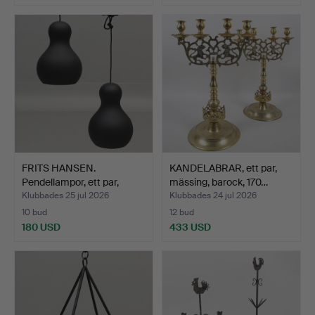
FRITS HANSEN.
KANDELABRAR, ett par,
Pendellampor, ett par,
mässing, barock, 170…
svart…
Klubbades 25 jul 2026
Klubbades 24 jul 2026
10 bud
12 bud
180 USD
433 USD