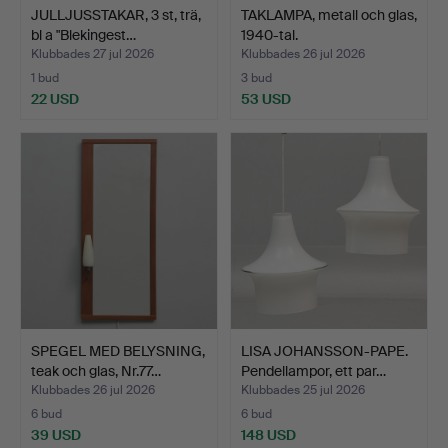
JULLJUSSTAKAR, 3 st, trä,
TAKLAMPA, metall och glas,
bl a "Blekingest…
1940-tal.
Klubbades 27 jul 2026
Klubbades 26 jul 2026
1 bud
3 bud
22 USD
53 USD
SPEGEL MED BELYSNING,
LISA JOHANSSON-PAPE.
teak och glas, Nr.77…
Pendellampor, ett par…
Klubbades 26 jul 2026
Klubbades 25 jul 2026
6 bud
6 bud
39 USD
148 USD