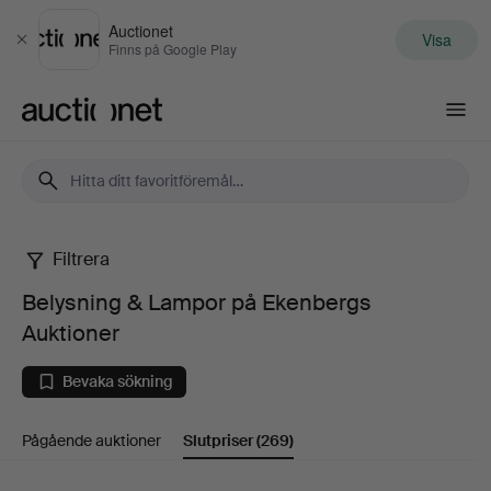
Auctionet
Visa
Stäng
Finns på Google Play
Auctionet.com
Filtrera
Belysning
Belysning & Lampor på Ekenbergs
&
Auktioner
Lampor
Bevaka sökning
på
Pågående auktioner
Slutpriser
(269)
Ekenbergs