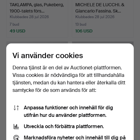
TAKLAMPA, glas, Pukeberg,
MICHELE DE LUCCHI. &
1900-talets förs…
Giancarlo Fassina. Sk…
Klubbades 28 jul 2026
Klubbades 28 jul 2026
7 bud
13 bud
49 USD
106 USD
Vi använder cookies
Denna tjänst är en del av Auctionet-plattformen.
Vissa cookies är nödvändiga för att tillhandahålla
tjänsten, medan du kan hantera eller återkalla ditt
samtycke för de som används för att:
Anpassa funktioner och innehåll för dig
BORDSFOTOGENLAMPA,
PIANOLJUSSTAKAR, ett
utifrån hur du använder plattformen.
bronserad metall och gl…
par, mässing, 1900-ta…
Klubbades 28 jul 2026
Klubbades 28 jul 2026
Utveckla och förbättra plattformen.
1 bud
1 bud
22 USD
22 USD
Marknadsföra nyheter och innehåll till dig på