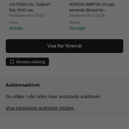
JULTRÄD, trä, "Julgran",
BORDSLAMPOR, ett par,
SIA, 1900-tal.
keramik, Bitossi för…
Klubbades 19 jul 2026
Klubbades 18 jul 2026
4 bud
14 bud
32 USD
159 USD
Visa fler föremål
Bevaka sökning
Auktionsarkivet
Du söker i vårt arkiv över avslutade auktioner.
Visa pågående auktioner istället.