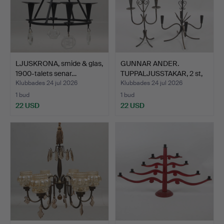
LJUSKRONA, smide & glas,
GUNNAR ANDER.
1900-talets senar…
TUPPALJUSSTAKAR, 2 st,
smide…
Klubbades 24 jul 2026
Klubbades 24 jul 2026
1 bud
1 bud
22 USD
22 USD