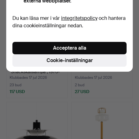
externa webbplatser.
Du kan läsa mer i vår
integritetspolicy
och hantera
dina cookieinställningar nedan.
Acceptera alla
Cookie-inställningar
TAKLAMPA. S.k.
TAKLAMPA. "Nift", IKEA.
"Snäckskalslampa", 1970-
tal.
Klubbades 17 jul 2026
Klubbades 17 jul 2026
23 bud
2 bud
117 USD
27 USD