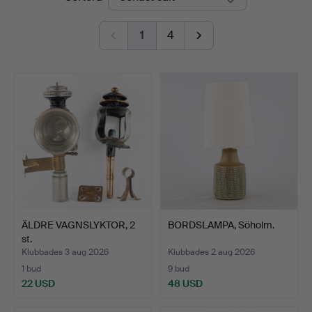
Auktioner
1
4
ÄLDRE VAGNSLYKTOR, 2
BORDSLAMPA, Söholm.
st.
Klubbades 3 aug 2026
Klubbades 2 aug 2026
1 bud
9 bud
22 USD
48 USD