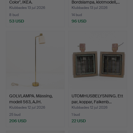
Color", IKEA.
Bordslampa, klotmodell,…
Klubbades 13 jul 2026
Klubbades 13 jul 2026
8 bud
14 bud
53 USD
96 USD
GOLVLAMPA. Mässing,
UTOMHUSBELYSNING. Ett
modell 563, AJH.
par, koppar, Falkenb…
Klubbades 12 jul 2026
Klubbades 12 jul 2026
25 bud
1 bud
206 USD
22 USD