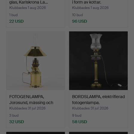
glas, Karlskrona La…
i form av kottar.
Klubbades 1 aug 2026
Klubbades 1 aug 2026
1 bud
10 bud
22 USD
96 USD
FOTOGENLAMPA,
BORDSLAMPA, elektrifierad
Jorosund, mässing och
fotogenlampa.
glas.
Klubbades 31 jul 2026
Klubbades 31 jul 2026
3 bud
9 bud
32 USD
58 USD