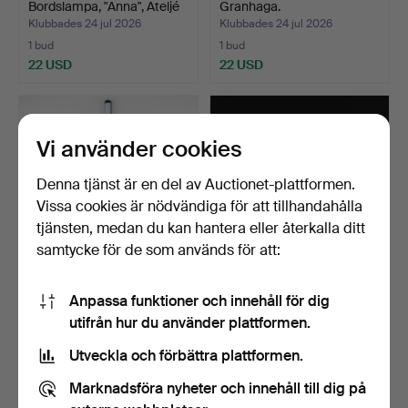
Bordslampa, "Anna", Ateljé
Granhaga.
Ly…
Klubbades 24 jul 2026
Klubbades 24 jul 2026
1 bud
1 bud
22 USD
22 USD
Vi använder cookies
Denna tjänst är en del av Auctionet-plattformen.
Vissa cookies är nödvändiga för att tillhandahålla
tjänsten, medan du kan hantera eller återkalla ditt
samtycke för de som används för att:
ANDERS PEHRSON.
GUNNAR CYRÉN.
Anpassa funktioner och innehåll för dig
Taklampa, "Supertuben",
Ljusstakar, ett par, "Sofier…
utifrån hur du använder plattformen.
At…
Klubbades 24 jul 2026
Klubbades 17 jul 2026
1 bud
3 bud
Utveckla och förbättra plattformen.
22 USD
32 USD
Marknadsföra nyheter och innehåll till dig på