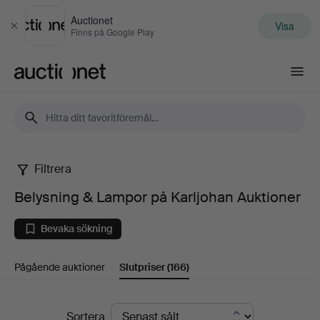
Auctionet
Visa
Stäng
Finns på Google Play
Auctionet.com
Filtrera
Belysning
Belysning & Lampor på Karljohan Auktioner
&
Bevaka sökning
Lampor
Pågående auktioner
Slutpriser
(166)
på
Karljohan
Slutpriser
Sortera