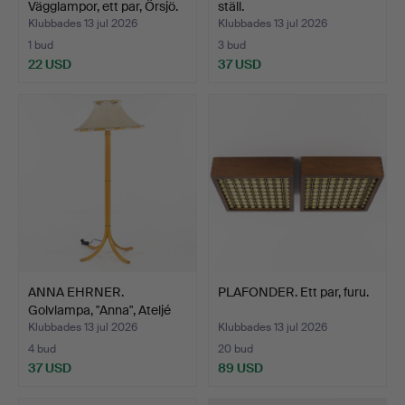
Vägglampor, ett par, Örsjö.
ställ.
Klubbades 13 jul 2026
Klubbades 13 jul 2026
1 bud
3 bud
22 USD
37 USD
ANNA EHRNER.
PLAFONDER. Ett par, furu.
Golvlampa, "Anna", Ateljé
Lyk…
Klubbades 13 jul 2026
Klubbades 13 jul 2026
4 bud
20 bud
37 USD
89 USD