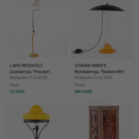
LARS BESSFELT.
GÖRAN WÄRFF.
Golvlampa, "Hockey",
Bordslampa, "Baskerville",
Ateljé…
Ko…
Klubbades 12 jul 2026
Klubbades 12 jul 2026
1 bud
5 bud
22 USD
180 USD