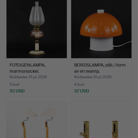
FOTOGENLAMPA,
BORDSLAMPA, plåt, i form
marmorsockel.
av en svamp.
Klubbades 31 jul 2026
Klubbades 31 jul 2026
3 bud
4 bud
32 USD
37 USD