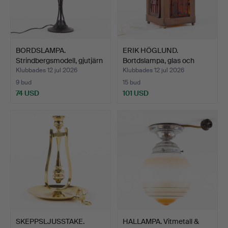
BORDSLAMPA.
ERIK HÖGLUND.
Strindbergsmodell, gjutjärn
Bortdslampa, glas och
oc…
koppar…
Klubbades 12 jul 2026
Klubbades 12 jul 2026
9 bud
15 bud
74 USD
101 USD
SKEPPSLJUSSTAKE.
HALLAMPA. Vitmetall &