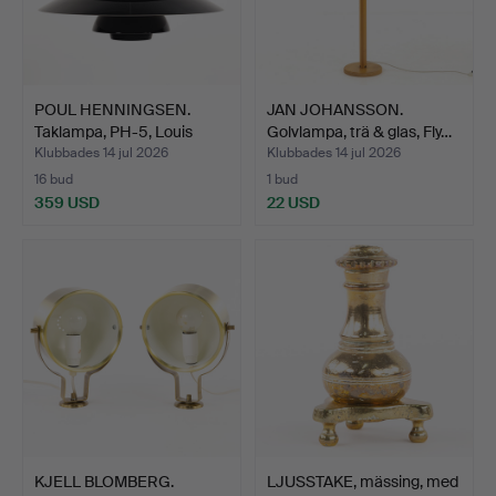
POUL HENNINGSEN.
JAN JOHANSSON.
Taklampa, PH-5, Louis
Golvlampa, trä & glas, Fly…
Pou…
Klubbades 14 jul 2026
Klubbades 14 jul 2026
16 bud
1 bud
359 USD
22 USD
KJELL BLOMBERG.
LJUSSTAKE, mässing, med