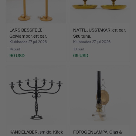
LARS BESSFELT.
NATTLJUSSTAKAR, ett par,
Golvlampor, ett par,
Skultuna.
"Hocke…
Klubbades 27 jul 2026
Klubbades 27 jul 2026
14 bud
10 bud
90 USD
69 USD
KANDELABER, smide, Käck
FOTOGENLAMPA. Glas &