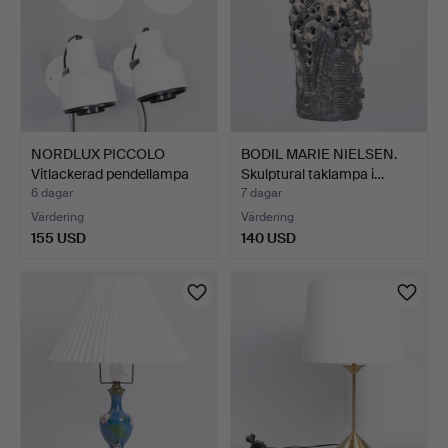
NORDLUX PICCOLO
BODIL MARIE NIELSEN.
Vitlackerad pendellampa
Skulptural taklampa i…
me…
6 dagar
7 dagar
Värdering
Värdering
155 USD
140 USD