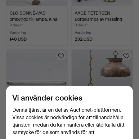
CLOISONNÉ-VAS
AAGE PETERSEN.
ombyggd till lampa. Kina.
Bordslampa av mässing
19…
och g…
9 dagar
3 dagar
Värdering
Värdering
140 USD
232 USD
Vi använder cookies
Denna tjänst är en del av Auctionet-plattformen.
Vissa cookies är nödvändiga för att tillhandahålla
OLE PLESS JØRGENSEN.
ETT PAR taklampor av
'Pipeline', taklampa …
glaserad keramik, Dan…
tjänsten, medan du kan hantera eller återkalla ditt
3 dagar
8 dagar
samtycke för de som används för att:
Värdering
Värdering