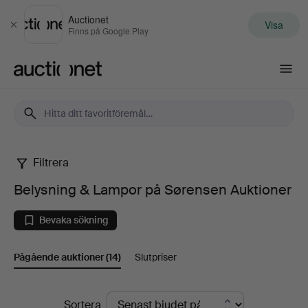
Auctionet
Visa
Stäng
Finns på Google Play
Auctionet.com
Filtrera
Belysning
Belysning & Lampor på Sørensen Auktioner
&
Bevaka sökning
Lampor
Pågående auktioner
(14)
Slutpriser
på
Sørensen
Pågående
Sortera