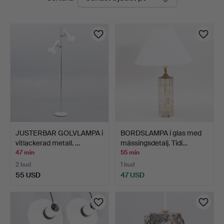
auktioner
Auktioner
JUSTERBAR GOLVLAMPA i
BORDSLAMPA i glas med
vitlackerad metall. …
mässingsdetalj. Tidi…
47 min
55 min
2 bud
1 bud
55 USD
47 USD