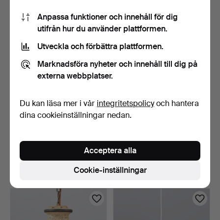
124 USD
171 USD
Anpassa funktioner och innehåll för dig
utifrån hur du använder plattformen.
Utveckla och förbättra plattformen.
Marknadsföra nyheter och innehåll till dig på
externa webbplatser.
Du kan läsa mer i vår
integritetspolicy
och hantera
dina cookieinställningar nedan.
JETTE HELLEROE. Axella
BORDSLAMPA med grön
keramik, taklampa a…
mosaik. Danmark, mitte…
Acceptera alla
5 dagar
9 dagar
Värdering
Värdering
Cookie-inställningar
155 USD
124 USD