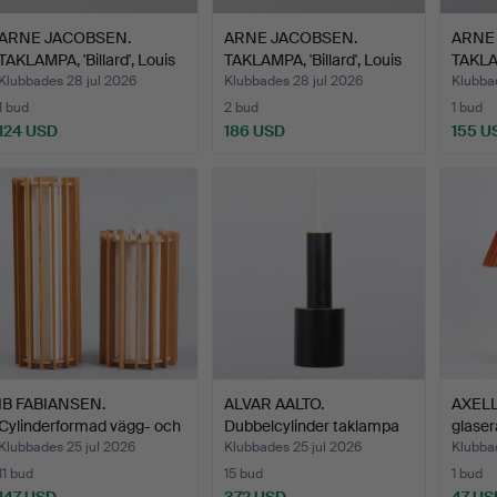
ARNE JACOBSEN.
ARNE JACOBSEN.
ARNE
TAKLAMPA, 'Billard', Louis
TAKLAMPA, 'Billard', Louis
TAKLAM
…
…
Louis
Klubbades 28 jul 2026
Klubbades 28 jul 2026
Klubbad
1 bud
2 bud
1 bud
124 USD
186 USD
155 U
IB FABIANSEN.
ALVAR AALTO.
AXELL
Cylinderformad vägg- och
Dubbelcylinder taklampa
glase
tak…
nr 16…
Klubbades 25 jul 2026
Klubbades 25 jul 2026
Klubbad
11 bud
15 bud
1 bud
147 USD
372 USD
47 US