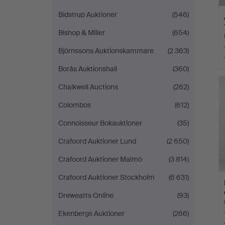
Bidstrup Auktioner
(546)
Bishop & Miller
(654)
Björnssons Auktionskammare
(2 363)
Borås Auktionshall
(360)
Chalkwell Auctions
(262)
Colombos
(612)
Connoisseur Bokauktioner
(35)
Crafoord Auktioner Lund
(2 650)
Crafoord Auktioner Malmö
(3 814)
Crafoord Auktioner Stockholm
(6 631)
Dreweatts Online
(93)
Ekenbergs Auktioner
(266)