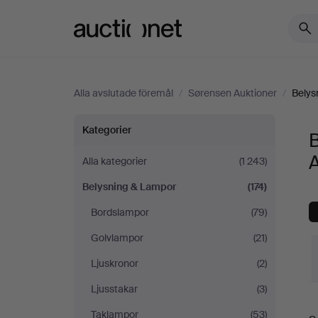
Auctionet.com
Alla avslutade föremål
/
Sørensen Auktioner
/
Belys
Belysning
Kategorier
&
A
Alla kategorier
(1 243)
Belysning & Lampor
(174)
Lampor
Bordslampor
(79)
på
Golvlampor
(21)
Sørensen
Ljuskronor
(2)
Ljusstakar
(3)
Auktioner
S
Taklampor
(53)