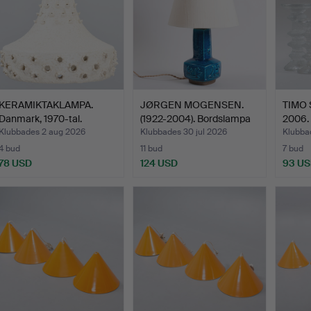
KERAMIKTAKLAMPA.
JØRGEN MOGENSEN.
TIMO 
Danmark, 1970-tal.
(1922-2004). Bordslampa
2006. 
a…
Klubbades 2 aug 2026
Klubbades 30 jul 2026
Klubbad
4 bud
11 bud
7 bud
78 USD
124 USD
93 U