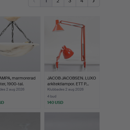
1
2
3
4
AMPA, marmorerad
JACOB JACOBSEN. LUXO
ter, 1900-tal.
arkitektlampor. ETT P…
des 2 aug 2026
Klubbades 2 aug 2026
4 bud
SD
140 USD