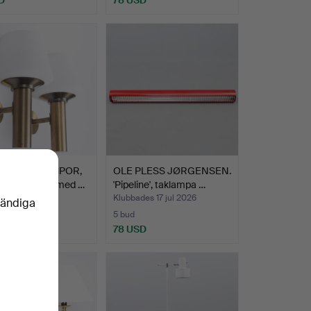
PAR VÄGGLAMPOR,
OLE PLESS JØRGENSEN.
erad mässing med …
'Pipeline', taklampa …
es 22 jul 2026
Klubbades 17 jul 2026
vändiga
5 bud
SD
78 USD