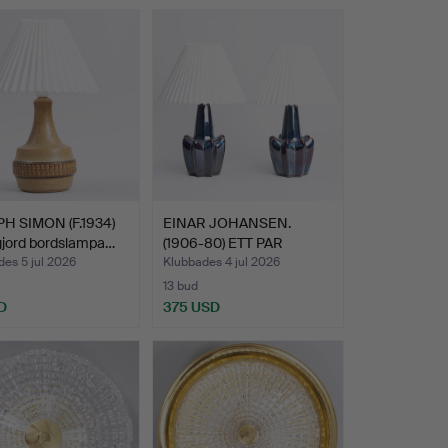
H SIMON (F.1934)
EINAR JOHANSEN.
jord bordslampa…
(1906-80) ETT PAR
BORDSLAM…
es 5 jul 2026
Klubbades 4 jul 2026
13 bud
D
375 USD