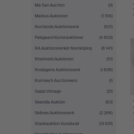
Ma San Auction
(3)
Markus Auktioner
(1 156)
Norrlands Auktionsverk
(921)
Palsgaard Kunstauktioner
(4 803)
RA Auktionsverket Norrköping
(6 141)
Rheinveld Auktionen
(51)
Roslagens Auktionsverk
(1 839)
Rumsey’s Auctioneers
(1)
Sajab Vintage
(21)
Skandia Auktion
(63)
Skånes Auktionsverk
(2 266)
Stadsauktion Sundsvall
(13 931)