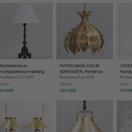
Bordslampa av
SVEND AAGE HOLM
JOSEP
mörkpatinerad mässing,
SØRENSEN. Pendel av
Handg
Art D…
flamsk…
Klubbades 5 jul 2026
Klubbades 5 jul 2026
Klubbad
3 bud
20 bud
1 bud
78 USD
220 USD
47 US