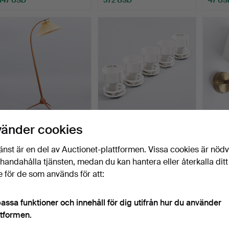
SEVERIN HANSEN JR.
VILHELM WOHLERT. Set
ETT 
vänder cookies
(1936-2020) 'Bridge' go…
om fem 'MAGASIN' takl…
patin
Klubbades 23 jul 2026
Klubbades 23 jul 2026
Klubbad
änst är en del av Auctionet-plattformen. Vissa cookies är nöd
9 bud
5 bud
10 bud
illhandahålla tjänsten, medan du kan hantera eller återkalla ditt
1 314 USD
126 USD
116 U
 för de som används för att:
valt
öremål
assa funktioner och innehåll för dig utifrån hur du använder
ttformen.