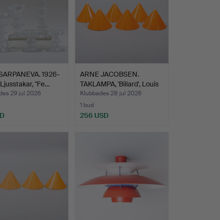
SARPANEVA. 1926-
ARNE JACOBSEN.
Ljusstakar, "Fe…
TAKLAMPA, 'Billard', Louis
…
es 29 jul 2026
Klubbades 28 jul 2026
1 bud
SD
256 USD