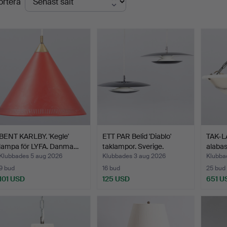
ortera
BENT KARLBY. 'Kegle'
ETT PAR Belid 'Diablo'
TAK-L
lampa för LYFA. Danma…
taklampor. Sverige.
alabas
Klubbades 5 aug 2026
Klubbades 3 aug 2026
Klubba
9 bud
16 bud
25 bud
101 USD
125 USD
651 U