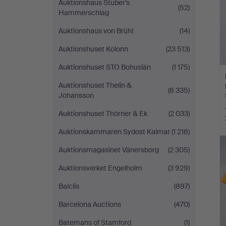
Auktionshaus Stuber's
(52)
Hammerschlag
Auktionshaus von Brühl
(14)
Auktionshuset Kolonn
(23 513)
Auktionshuset STO Bohuslän
(1 175)
Auktionshuset Thelin &
(8 335)
Johansson
Auktionshuset Thörner & Ek
(2 033)
Auktionskammaren Sydost Kalmar
(1 216)
Auktionsmagasinet Vänersborg
(2 305)
Auktionsverket Engelholm
(3 929)
Balclis
(897)
Barcelona Auctions
(470)
Batemans of Stamford
(1)