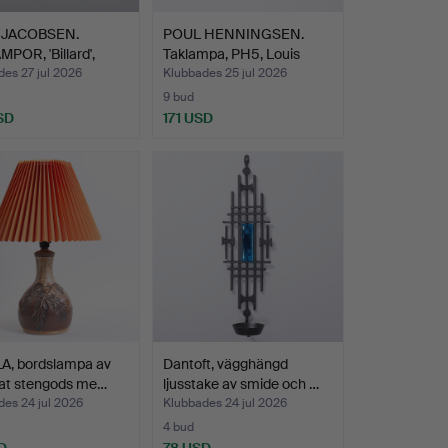
 JACOBSEN.
POUL HENNINGSEN.
POR, 'Billard',
Taklampa, PH5, Louis
…
Poul…
es 27 jul 2026
Klubbades 25 jul 2026
9 bud
SD
171 USD
A, bordslampa av
Dantoft, vägghängd
rat stengods me…
ljusstake av smide och …
es 24 jul 2026
Klubbades 24 jul 2026
4 bud
D
78 USD