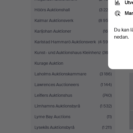
Utv
Höörs Auktionshall
(3 220)
Mar
Kalmar Auktionsverk
(8 952)
Du kan l
Karljohan Auktioner
(166)
nedan.
Karlstad Hammarö Auktionsverk
(4 590)
Kunst- und Auktionshaus Kleinhenz
(363)
Kurage Auktion
(1)
Laholms Auktionskammare
(3 186)
Lawrences Auctioneers
(1 144)
Leiflers Auktionshus
(740)
Limhamns Auktionsbyrå
(1 532)
Lyme Bay Auctions
(11)
Lysekils Auktionsbyrå
(1 211)