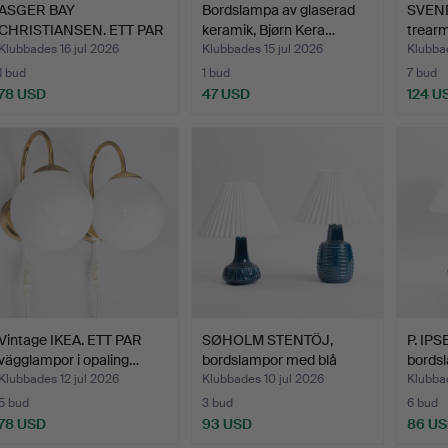
ASGER BAY
Bordslampa av glaserad
SVEN
CHRISTIANSEN. ETT PAR
keramik, Bjørn Kera…
trearm
loftlampor…
mäs…
Klubbades 16 jul 2026
Klubbades 15 jul 2026
Klubbad
1 bud
1 bud
7 bud
78 USD
47 USD
124 U
Vintage IKEA. ETT PAR
SØHOLM STENTÖJ,
P. IP
vägglampor i opaling…
bordslampor med blå
bordsl
glasyr…
keram
Klubbades 12 jul 2026
Klubbades 10 jul 2026
Klubbad
5 bud
3 bud
6 bud
78 USD
93 USD
86 U