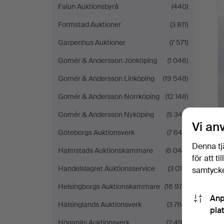
Falun Auktionsbyrå
(440)
Formstad Auktioner
(3 811)
Garpenhus Auktioner
(7 571)
Gomér & Andersson Jönköping
(1 046)
Gomér & Andersson Linköping
(19 548)
Gomér & Andersson Norrköping
(12 148)
Gomér & Andersson Nyköping
(5 342)
Vi an
Göteborgs Auktionsverk
(7 642)
Denna tj
Halmstads Auktionskammare
(6 046)
för att t
Handelslagret Auktionsservice
(3 016)
samtycke
Ut
Helsingborgs Auktionskammare
(16 974)
f
Anp
Hälsinglands Auktionsverk
(3 765)
pla
Höganäs Auktionsverk
(2 492)