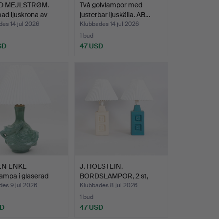
D MEJLSTRØM.
Två golvlampor med
ad ljuskrona av
justerbar ljuskälla. AB…
es 14 jul 2026
Klubbades 14 jul 2026
1 bud
SD
47 USD
SEN ENKE
J. HOLSTEIN.
ampa i glaserad
BORDSLAMPOR, 2 st,
i…
keramik. D…
es 9 jul 2026
Klubbades 8 jul 2026
1 bud
SD
47 USD