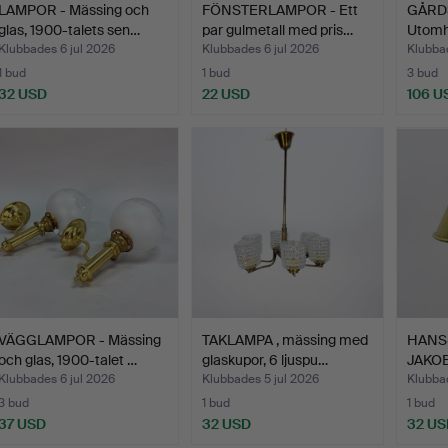
LAMPOR - Mässing och
FÖNSTERLAMPOR - Ett
GÅRD
glas, 1900-talets sen…
par gulmetall med pris…
Utomh
Klubbades 6 jul 2026
Klubbades 6 jul 2026
Klubbad
1 bud
1 bud
3 bud
32 USD
22 USD
106 U
VÄGGLAMPOR - Mässing
TAKLAMPA , mässing med
HANS
och glas, 1900-talet …
glaskupor, 6 ljuspu…
JAKO
Fönst
Klubbades 6 jul 2026
Klubbades 5 jul 2026
Klubbad
3 bud
1 bud
1 bud
37 USD
32 USD
32 US