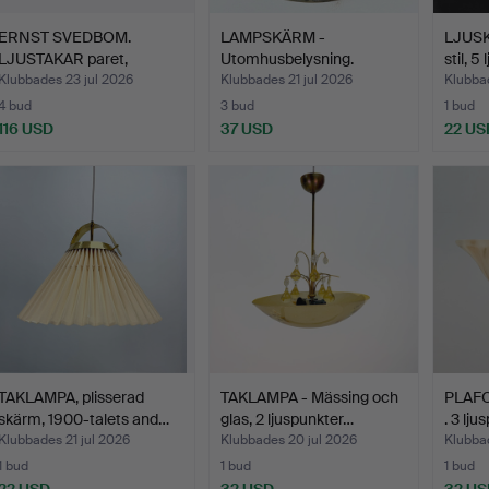
ERNST SVEDBOM.
LAMPSKÄRM -
LJUSK
LJUSTAKAR paret,
Utomhusbelysning.
stil, 5
gustavians…
Klubbades 23 jul 2026
Klubbades 21 jul 2026
Klubbad
4 bud
3 bud
1 bud
116 USD
37 USD
22 US
TAKLAMPA, plisserad
TAKLAMPA - Mässing och
PLAFO
skärm, 1900-talets and…
glas, 2 ljuspunkter…
. 3 lju
Klubbades 21 jul 2026
Klubbades 20 jul 2026
Klubba
1 bud
1 bud
1 bud
22 USD
32 USD
32 US