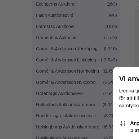
Ekenbergs Auktioner
(269)
Falun Auktionsbyrå
(441)
Formstad Auktioner
(3 813)
Garpenhus Auktioner
(7 573)
Gomér & Andersson Jönköping
(1 046)
Gomér & Andersson Linköping
(19 549)
Gomér & Andersson Norrköping
(12 150)
Vi an
Gomér & Andersson Nyköping
(5 343)
Denna tj
Göteborgs Auktionsverk
(7 648)
för att t
Halmstads Auktionskammare
(6 049)
samtycke
Handelslagret Auktionsservice
(3 016)
Anp
Helsingborgs Auktionskammare
(16 981)
pla
Hälsinglands Auktionsverk
(3 767)