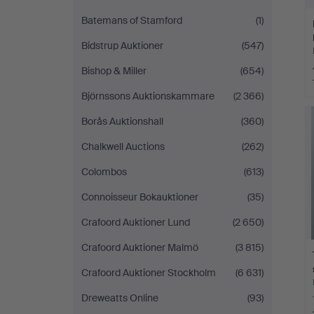
Batemans of Stamford
(1)
Bidstrup Auktioner
(547)
Bishop & Miller
(654)
Björnssons Auktionskammare
(2 366)
Borås Auktionshall
(360)
Chalkwell Auctions
(262)
Colombos
(613)
Connoisseur Bokauktioner
(35)
Crafoord Auktioner Lund
(2 650)
Crafoord Auktioner Malmö
(3 815)
Crafoord Auktioner Stockholm
(6 631)
Dreweatts Online
(93)