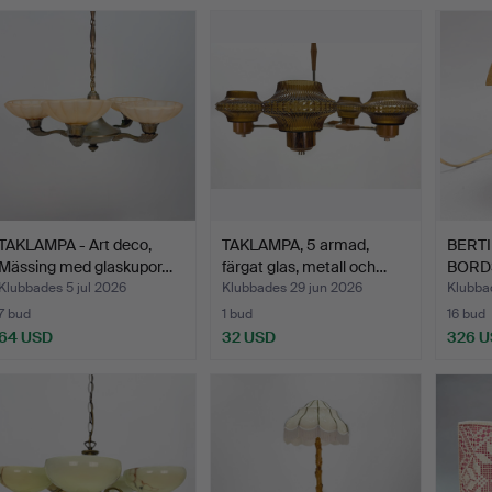
TAKLAMPA - Art deco,
TAKLAMPA, 5 armad,
BERTI
Mässing med glaskupor…
färgat glas, metall och…
BORD
VÄGGL
Klubbades 5 jul 2026
Klubbades 29 jun 2026
Klubbad
7 bud
1 bud
16 bud
64 USD
32 USD
326 