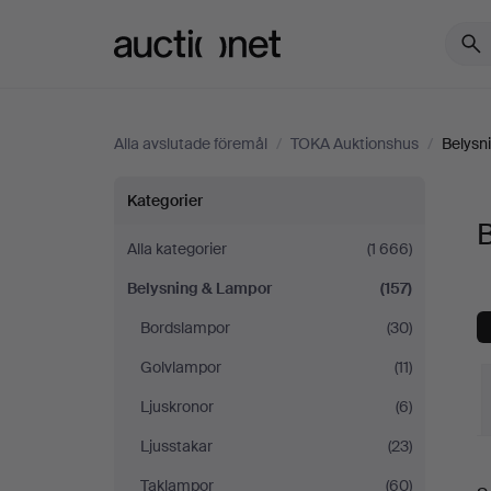
Auctionet.com
Alla avslutade föremål
/
TOKA Auktionshus
/
Belysn
Belysning
Kategorier
&
Alla kategorier
(1 666)
Belysning & Lampor
(157)
Lampor
Bordslampor
(30)
på
Golvlampor
(11)
TOKA
Ljuskronor
(6)
Ljusstakar
(23)
Auktionshus
S
Taklampor
(60)