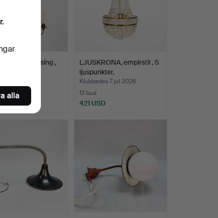
r.
ingar
RONA - Mässing ,
LJUSKRONA, empirstil , 5
hållare.
ljuspunkter.
es 8 jul 2026
Klubbades 7 jul 2026
13 bud
a alla
SD
421 USD