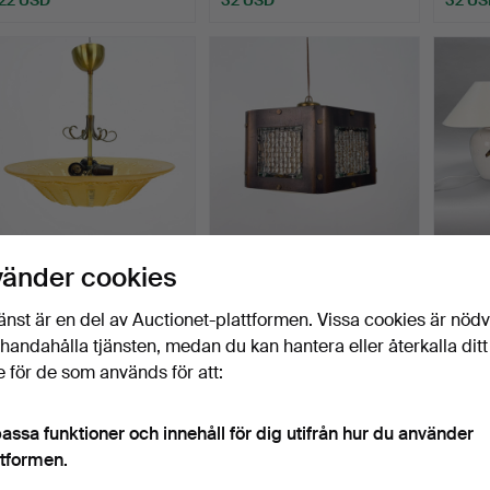
PLAFOND -Swedish
NILS H LEDUNG.
BORD
vänder cookies
Modern Mässing och
TAKLAMPA -Skandinavisk
serien
textur…
brut…
etiket
Klubbades 20 jul 2026
Klubbades 20 jul 2026
Klubbad
änst är en del av Auctionet-plattformen. Vissa cookies är nöd
1 bud
1 bud
16 bud
illhandahålla tjänsten, medan du kan hantera eller återkalla ditt
211 USD
32 USD
211 U
 för de som används för att:
assa funktioner och innehåll för dig utifrån hur du använder
ttformen.