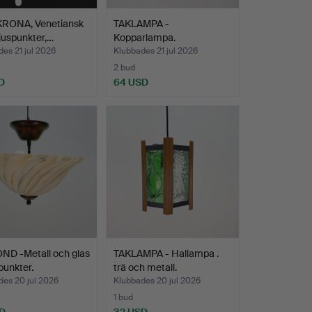
RONA, Venetiansk
TAKLAMPA -
 ljuspunkter,…
Kopparlampa.
es 21 jul 2026
Klubbades 21 jul 2026
2 bud
D
64 USD
ND -Metall och glas
TAKLAMPA - Hallampa .
spunkter.
trä och metall.
des 20 jul 2026
Klubbades 20 jul 2026
1 bud
D
32 USD