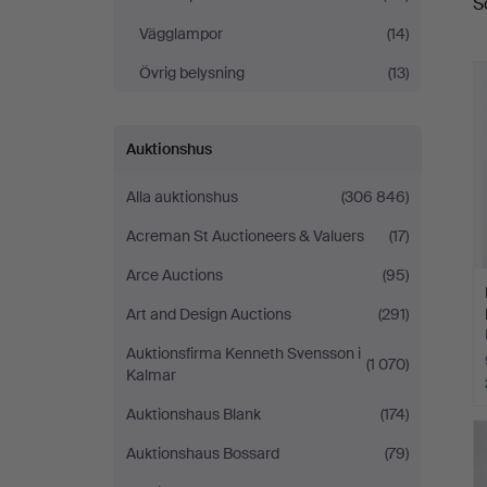
S
Vägglampor
(14)
Övrig belysning
(13)
Auktionshus
Alla auktionshus
(306 846)
Acreman St Auctioneers & Valuers
(17)
Arce Auctions
(95)
Art and Design Auctions
(291)
Auktionsfirma Kenneth Svensson i
(1 070)
Kalmar
Auktionshaus Blank
(174)
Auktionshaus Bossard
(79)