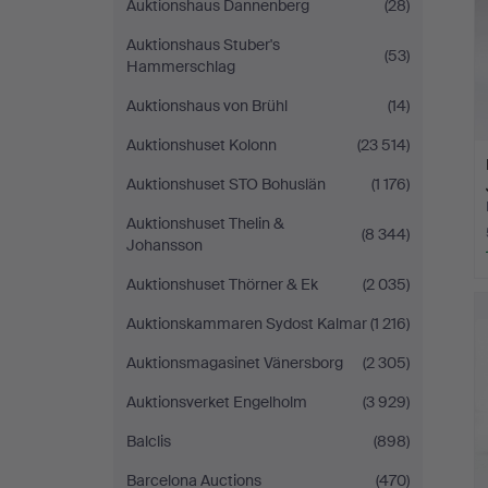
Auktionshaus Dannenberg
(28)
Auktionshaus Stuber's
(53)
Hammerschlag
Auktionshaus von Brühl
(14)
Auktionshuset Kolonn
(23 514)
Auktionshuset STO Bohuslän
(1 176)
Auktionshuset Thelin &
(8 344)
Johansson
Auktionshuset Thörner & Ek
(2 035)
Auktionskammaren Sydost Kalmar
(1 216)
Auktionsmagasinet Vänersborg
(2 305)
Auktionsverket Engelholm
(3 929)
Balclis
(898)
Barcelona Auctions
(470)