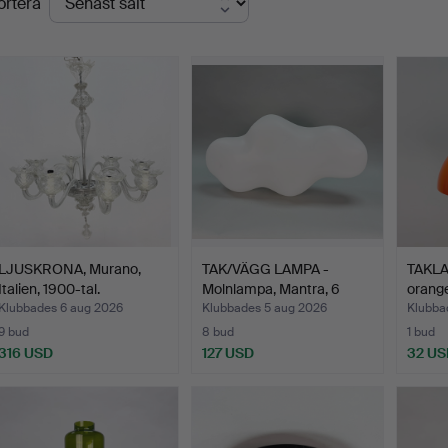
ortera
LJUSKRONA, Murano,
TAK/VÄGG LAMPA -
TAKLAM
Italien, 1900-tal.
Molnlampa, Mantra, 6
orange
ljus…
Klubbades 6 aug 2026
Klubbades 5 aug 2026
Klubba
9 bud
8 bud
1 bud
316 USD
127 USD
32 US