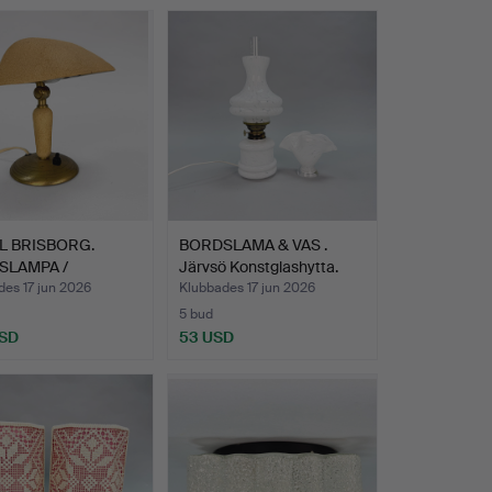
L BRISBORG.
BORDSLAMA & VAS .
SLAMPA /
Järvsö Konstglashytta.
AMPA - …
es 17 jun 2026
Klubbades 17 jun 2026
5 bud
USD
53 USD