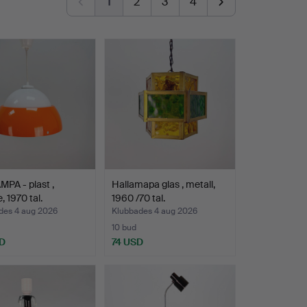
1
2
3
4
PA - plast ,
Hallamapa glas , metall,
, 1970 tal.
1960 /70 tal.
des 4 aug 2026
Klubbades 4 aug 2026
10 bud
D
74 USD