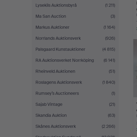
Lysekils Auktionsbyrå
(1 211)
Ma San Auction
(3)
Markus Auktioner
(1 164)
Norrlands Auktionsverk
(926)
Palsgaard Kunstauktioner
(4 815)
RA Auktionsverket Norrköping
(6 141)
Rheinveld Auktionen
(51)
Roslagens Auktionsverk
(1 840)
Rumsey’s Auctioneers
(1)
Sajab Vintage
(21)
Skandia Auktion
(63)
Skånes Auktionsverk
(2 266)