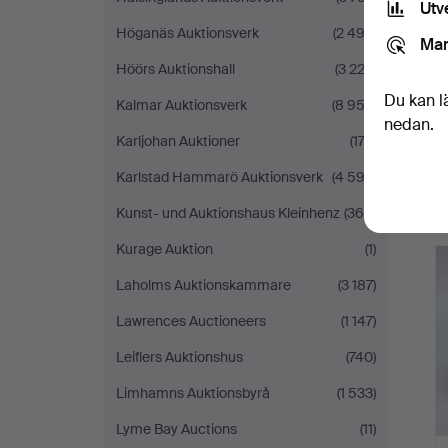
Utv
Höganäs Auktionsverk
(2 492)
Mar
Höörs Auktionshall
(3 222)
Du kan l
Kalmar Auktionsverk
(8 953)
nedan.
Karljohan Auktioner
(174)
Karlstad Hammarö Auktionsverk
(4 592)
Kunst- und Auktionshaus Kleinhenz
(364)
Kurage Auktion
(1)
Laholms Auktionskammare
(3 187)
Lawrences Auctioneers
(1 147)
Leiflers Auktionshus
(740)
Limhamns Auktionsbyrå
(1 533)
Lyme Bay Auctions
(11)