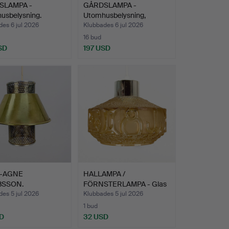
SLAMPA -
GÅRDSLAMPA -
usbelysning.
Utomhusbelysning,
stallampa.
es 6 jul 2026
Klubbades 6 jul 2026
16 bud
SD
197 USD
-AGNE
HALLAMPA /
BSSON.
FÖRNSTERLAMPA - Glas
erlampa, T766.
gul.
es 5 jul 2026
Klubbades 5 jul 2026
1 bud
D
32 USD