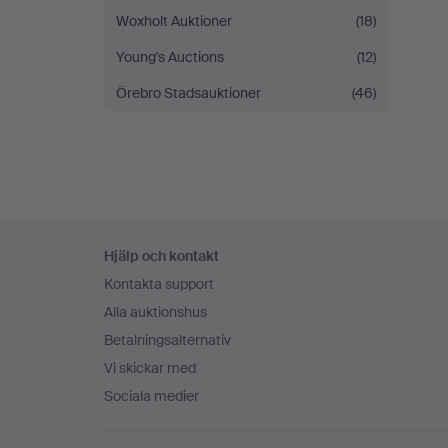
Woxholt Auktioner
(18)
Young's Auctions
(12)
Örebro Stadsauktioner
(46)
Sidfotsnavigation
Hjälp och kontakt
Kontakta support
Alla auktionshus
Betalningsalternativ
Vi skickar med
Sociala medier