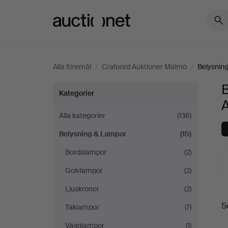
Auctionet.com
Alla föremål
/
Crafoord Auktioner Malmö
/
Belysnin
Belysning
Kategorier
&
Alla kategorier
(136)
Belysning & Lampor
(15)
Lampor
Bordslampor
(2)
på
Golvlampor
(2)
Crafoord
Ljuskronor
(2)
S
Taklampor
(7)
Auktioner
a
Vägglampor
(1)