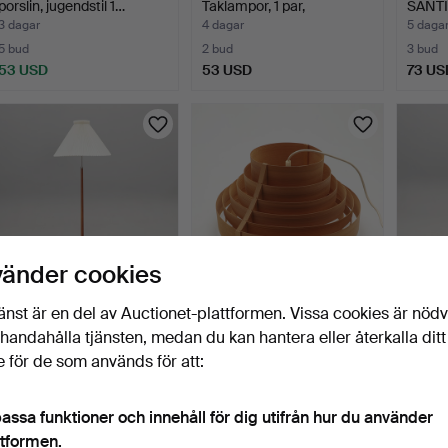
porslin, jugendstil 1…
Taklampor, 1 par,
SANT
"Verkstad…
BORD
3 dagar
4 dagar
5 daga
5 bud
2 bud
3 bud
53 USD
53 USD
73 US
vänder cookies
änst är en del av Auctionet-plattformen. Vissa cookies är nöd
GOLVLAMPA, 1950/60-tal.
TAKLAMPA, furu, 1900-
GOLVL
illhandahålla tjänsten, medan du kan hantera eller återkalla ditt
talets andra hälft.
6 dagar
6 dagar
6 daga
 för de som används för att:
3 bud
1 bud
Värderi
43 USD
32 USD
106 U
assa funktioner och innehåll för dig utifrån hur du använder
ttformen.