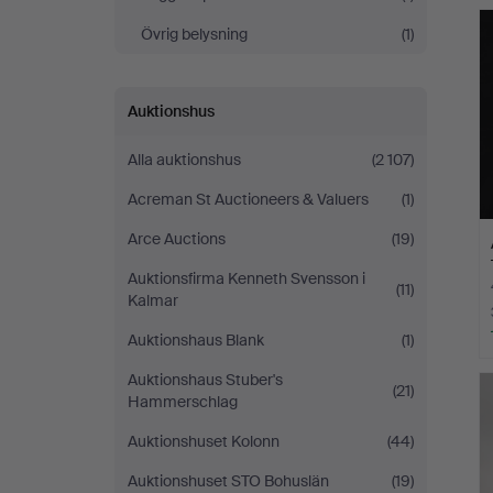
Malmö
Övrig belysning
(1)
Auktionshus
Alla auktionshus
(2 107)
Acreman St Auctioneers & Valuers
(1)
Arce Auctions
(19)
Auktionsfirma Kenneth Svensson i
(11)
Kalmar
Auktionshaus Blank
(1)
Auktionshaus Stuber's
(21)
Hammerschlag
Auktionshuset Kolonn
(44)
Auktionshuset STO Bohuslän
(19)