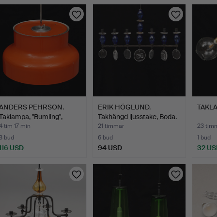
ANDERS PEHRSON.
ERIK HÖGLUND.
TAKLA
Taklampa, "Bumling",
Takhängd ljusstake, Boda.
Atelj…
4 tim 17 min
21 timmar
23 tim
3 bud
6 bud
1 bud
116 USD
94 USD
32 US