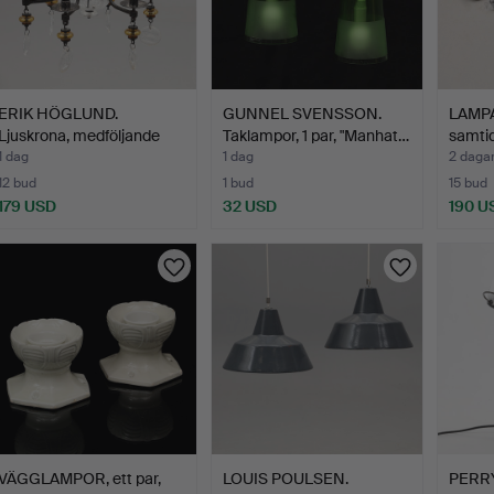
ERIK HÖGLUND.
GUNNEL SVENSSON.
LAMPA,
Ljuskrona, medföljande
Taklampor, 1 par, "Manhat…
samtid
ljuss…
1 dag
1 dag
2 daga
12 bud
1 bud
15 bud
179 USD
32 USD
190 U
VÄGGLAMPOR, ett par,
LOUIS POULSEN.
PERRY