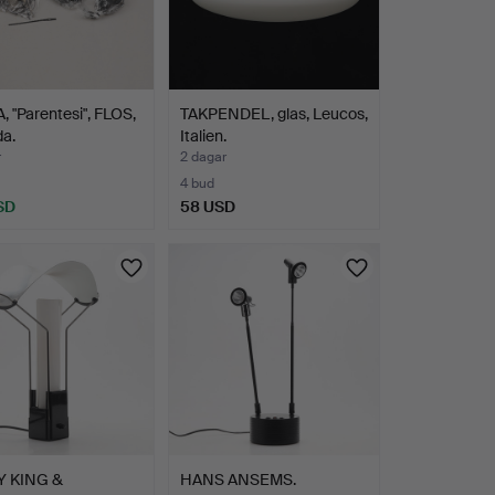
 "Parentesi", FLOS,
TAKPENDEL, glas, Leucos,
a.
Italien.
r
2 dagar
4 bud
SD
58 USD
 KING &
HANS ANSEMS.