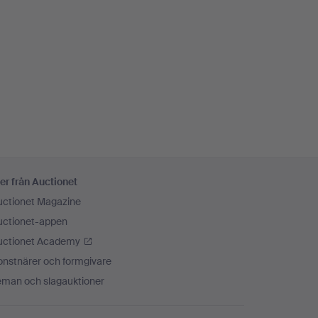
er från Auctionet
uctionet Magazine
uctionet-appen
uctionet Academy
onstnärer och formgivare
eman och slagauktioner