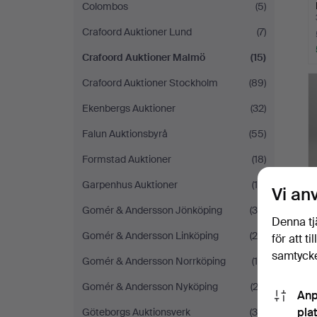
Colombos
(5)
Crafoord Auktioner Lund
(7)
Crafoord Auktioner Malmö
(15)
Crafoord Auktioner Stockholm
(89)
Ekenbergs Auktioner
(32)
Falun Auktionsbyrå
(55)
Formstad Auktioner
(18)
Garpenhus Auktioner
(15)
Vi an
Gomér & Andersson Jönköping
(34)
Denna tj
Gomér & Andersson Linköping
(26)
för att t
samtycke
Gomér & Andersson Norrköping
(19)
Gomér & Andersson Nyköping
(22)
Anp
pla
Göteborgs Auktionsverk
(38)