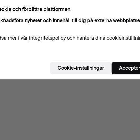
Bevaka sökning
eckla och förbättra plattformen.
u kan också söka i
vårt arkiv med avslutade auktioner
.
knadsföra nyheter och innehåll till dig på externa webbplatse
äsa mer i vår
integritetspolicy
och hantera dina cookieinställn
Cookie-inställningar
Accepter