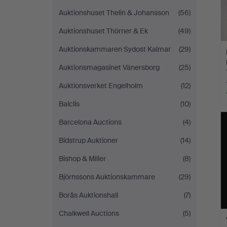
Auktionshuset Thelin & Johansson
(56)
Auktionshuset Thörner & Ek
(49)
Auktionskammaren Sydost Kalmar
(29)
Auktionsmagasinet Vänersborg
(25)
Auktionsverket Engelholm
(12)
Balclis
(10)
Barcelona Auctions
(4)
Bidstrup Auktioner
(14)
Bishop & Miller
(8)
Björnssons Auktionskammare
(29)
Borås Auktionshall
(7)
Chalkwell Auctions
(5)