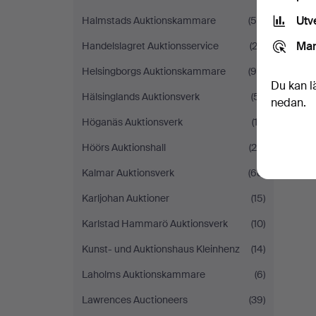
Utv
Halmstads Auktionskammare
(54)
D
Mar
Handelslagret Auktionsservice
(23)
Helsingborgs Auktionskammare
(94)
Du kan l
Hälsinglands Auktionsverk
(51)
nedan.
Höganäs Auktionsverk
(13)
Höörs Auktionshall
(20)
Kalmar Auktionsverk
(68)
Karljohan Auktioner
(15)
Karlstad Hammarö Auktionsverk
(10)
Kunst- und Auktionshaus Kleinhenz
(14)
Laholms Auktionskammare
(6)
Lawrences Auctioneers
(39)