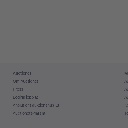
Auctionet
M
Om Auctionet
A
Press
A
Lediga jobb
A
Anslut ditt auktionshus
K
Auctionets garanti
T