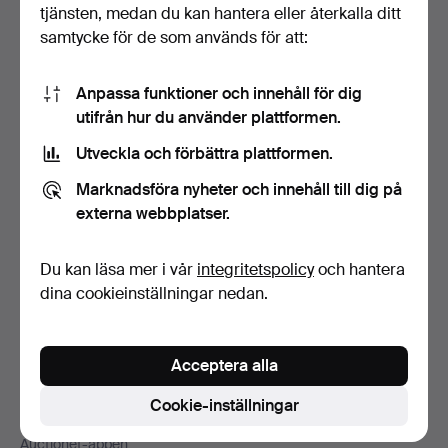
Sidfotsnavigation
tjänsten, medan du kan hantera eller återkalla ditt
Hjälp och kontakt
samtycke för de som används för att:
Kontakta support
Alla auktionshus
Anpassa funktioner och innehåll för dig
Betalningsalternativ
utifrån hur du använder plattformen.
Vi skickar med
Utveckla och förbättra plattformen.
Sociala medier
Marknadsföra nyheter och innehåll till dig på
Auctionet
externa webbplatser.
Om Auctionet
Press
Du kan läsa mer i vår
integritetspolicy
och hantera
Lediga jobb
dina cookieinställningar nedan.
Anslut ditt auktionshus
Auctionets garanti
Acceptera alla
Mer från Auctionet
Cookie-inställningar
Auctionet Magazine
Auctionet-appen