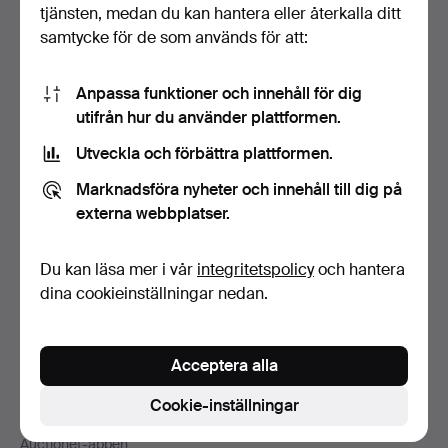
Sidfotsnavigation
tjänsten, medan du kan hantera eller återkalla ditt
Hjälp och kontakt
samtycke för de som används för att:
Kontakta support
Alla auktionshus
Anpassa funktioner och innehåll för dig
Betalningsalternativ
utifrån hur du använder plattformen.
Vi skickar med
Utveckla och förbättra plattformen.
Sociala medier
Marknadsföra nyheter och innehåll till dig på
Auctionet
externa webbplatser.
Om Auctionet
Press
Du kan läsa mer i vår
integritetspolicy
och hantera
Lediga jobb
dina cookieinställningar nedan.
Anslut ditt auktionshus
Auctionets garanti
Acceptera alla
Mer från Auctionet
Cookie-inställningar
Auctionet Magazine
Auctionet-appen