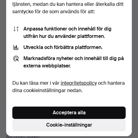
Sidfotsnavigation
tjänsten, medan du kan hantera eller återkalla ditt
Hjälp och kontakt
samtycke för de som används för att:
Kontakta support
Alla auktionshus
Anpassa funktioner och innehåll för dig
Betalningsalternativ
utifrån hur du använder plattformen.
Vi skickar med
Utveckla och förbättra plattformen.
Sociala medier
Marknadsföra nyheter och innehåll till dig på
Auctionet
externa webbplatser.
Om Auctionet
Press
Du kan läsa mer i vår
integritetspolicy
och hantera
Lediga jobb
dina cookieinställningar nedan.
Anslut ditt auktionshus
Auctionets garanti
Acceptera alla
Mer från Auctionet
Cookie-inställningar
Auctionet Magazine
Auctionet-appen