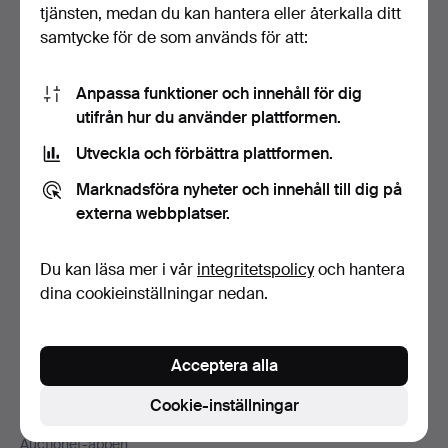
Sidfotsnavigation
tjänsten, medan du kan hantera eller återkalla ditt
Hjälp och kontakt
samtycke för de som används för att:
Kontakta support
Alla auktionshus
Anpassa funktioner och innehåll för dig
Betalningsalternativ
utifrån hur du använder plattformen.
Vi skickar med
Utveckla och förbättra plattformen.
Sociala medier
Marknadsföra nyheter och innehåll till dig på
Auctionet
externa webbplatser.
Om Auctionet
Press
Du kan läsa mer i vår
integritetspolicy
och hantera
Lediga jobb
dina cookieinställningar nedan.
Anslut ditt auktionshus
Auctionets garanti
Acceptera alla
Mer från Auctionet
Cookie-inställningar
Auctionet Magazine
Auctionet-appen