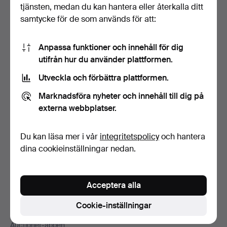
Sidfotsnavigation
tjänsten, medan du kan hantera eller återkalla ditt
Hjälp och kontakt
samtycke för de som används för att:
Kontakta support
Alla auktionshus
Anpassa funktioner och innehåll för dig
Betalningsalternativ
utifrån hur du använder plattformen.
Vi skickar med
Utveckla och förbättra plattformen.
Sociala medier
Marknadsföra nyheter och innehåll till dig på
Auctionet
externa webbplatser.
Om Auctionet
Press
Du kan läsa mer i vår
integritetspolicy
och hantera
Lediga jobb
dina cookieinställningar nedan.
Anslut ditt auktionshus
Auctionets garanti
Acceptera alla
Mer från Auctionet
Cookie-inställningar
Auctionet Magazine
Auctionet-appen