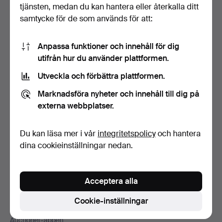
Sidfotsnavigation
tjänsten, medan du kan hantera eller återkalla ditt
Hjälp och kontakt
samtycke för de som används för att:
Kontakta support
Alla auktionshus
Anpassa funktioner och innehåll för dig
Betalningsalternativ
utifrån hur du använder plattformen.
Vi skickar med
Utveckla och förbättra plattformen.
Sociala medier
Marknadsföra nyheter och innehåll till dig på
Auctionet
externa webbplatser.
Om Auctionet
Press
Du kan läsa mer i vår
integritetspolicy
och hantera
Lediga jobb
dina cookieinställningar nedan.
Anslut ditt auktionshus
Auctionets garanti
Acceptera alla
Mer från Auctionet
Cookie-inställningar
Auctionet Magazine
Auctionet-appen