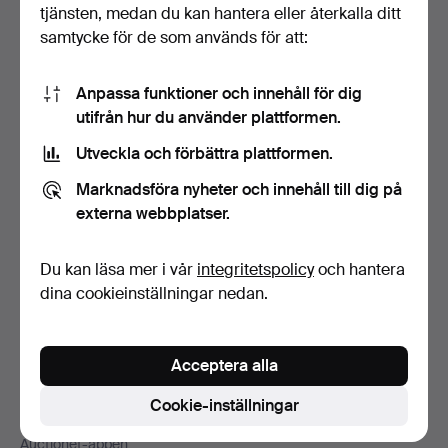
Sidfotsnavigation
tjänsten, medan du kan hantera eller återkalla ditt
Hjälp och kontakt
samtycke för de som används för att:
Kontakta support
Alla auktionshus
Anpassa funktioner och innehåll för dig
Betalningsalternativ
utifrån hur du använder plattformen.
Vi skickar med
Utveckla och förbättra plattformen.
Sociala medier
Marknadsföra nyheter och innehåll till dig på
Auctionet
externa webbplatser.
Om Auctionet
Press
Du kan läsa mer i vår
integritetspolicy
och hantera
Lediga jobb
dina cookieinställningar nedan.
Anslut ditt auktionshus
Auctionets garanti
Acceptera alla
Mer från Auctionet
Cookie-inställningar
Auctionet Magazine
Auctionet-appen