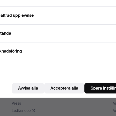
ättrad upplevelse
standa
knadsföring
Avvisa alla
Acceptera alla
Spara inställ
Auctionet
M
Om Auctionet
A
Press
A
Lediga jobb
A