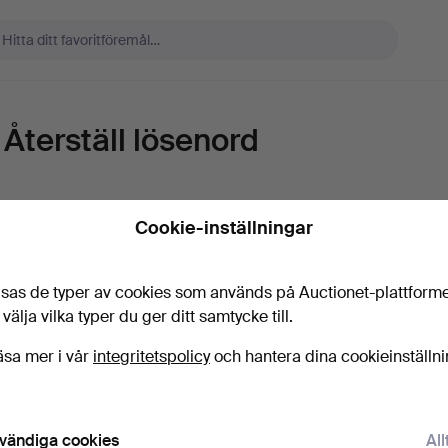
Återställ lösenord
E-post
Cookie-inställningar
sas de typer av cookies som används på Auctionet-plattform
Skicka instruktioner
 välja vilka typer du ger ditt samtycke till.
äsa mer i vår
integritetspolicy
och hantera dina cookieinställn
vändiga cookies
All