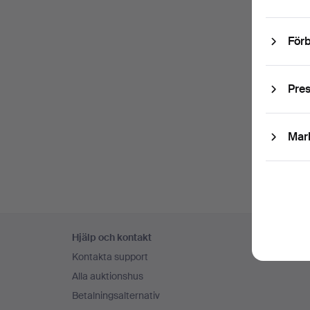
Förb
Pre
Mar
Sidfotsnavigation
Hjälp och kontakt
Kontakta support
Alla auktionshus
Betalningsalternativ