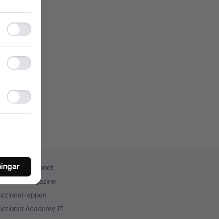
Functionality
storage
Statistics
storage
Ad
storage
ningar
er från Auctionet
uctionet Magazine
uctionet-appen
uctionet Academy