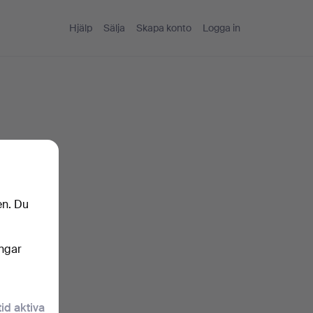
Hjälp
Sälja
Skapa konto
Logga in
en. Du
ingar
tid aktiva