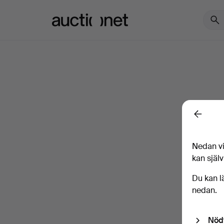
Auctionet.com
Back
Nedan vi
kan själv
Du kan l
nedan.
Nöd