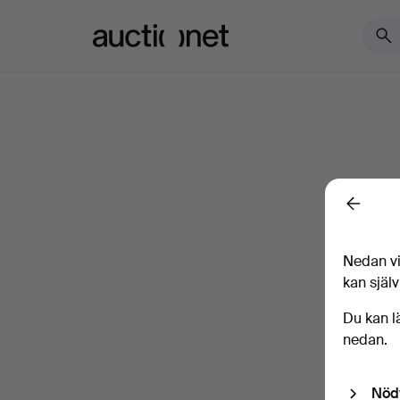
Auctionet.com
Back
Nedan vi
kan själv
Du kan l
nedan.
Nöd