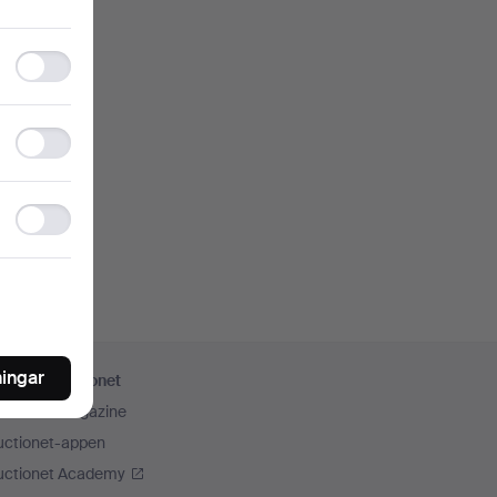
Functionality
storage
Statistics
storage
Ad
storage
ningar
er från Auctionet
uctionet Magazine
uctionet-appen
uctionet Academy