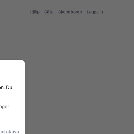
Hjälp
Sälja
Skapa konto
Logga in
en. Du
ingar
tid aktiva