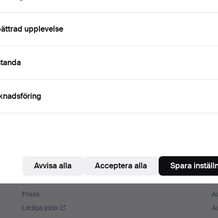
ättrad upplevelse
standa
knadsföring
Avvisa alla
Acceptera alla
Spara inställ
Auctionet
M
Om Auctionet
A
Press
A
Lediga jobb
A