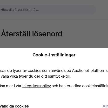
Återställ lösenord
E-post
Cookie-inställningar
sas de typer av cookies som används på Auctionet-plattform
Skicka instruktioner
 välja vilka typer du ger ditt samtycke till.
äsa mer i vår
integritetspolicy
och hantera dina cookieinställn
vändiga cookies
All