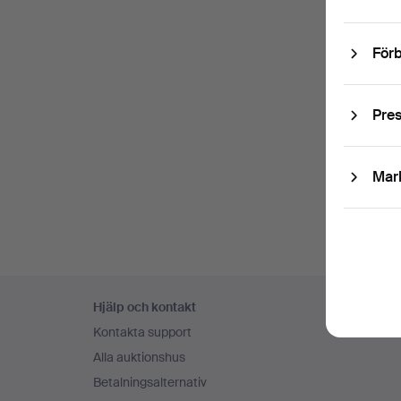
Förb
Pre
Mar
Sidfotsnavigation
Hjälp och kontakt
Kontakta support
Alla auktionshus
Betalningsalternativ