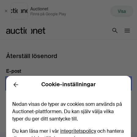
Auctionet
Visa
Stäng
Finns på Google Play
Auctionet.com
Återställ lösenord
E-post
Cookie-inställningar
Back
Skicka instruktioner
Nedan visas de typer av cookies som används på
Auctionet-plattformen. Du kan själv välja vilka
typer du ger ditt samtycke till.
Du kan läsa mer i vår
integritetspolicy
och hantera