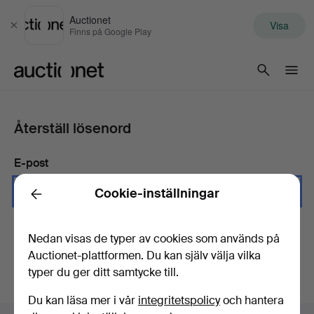
Auctionet
Visa
Stäng
Finns på Google Play
Auctionet.com
Återställ lösenord
E-post
Cookie-inställningar
Back
Skicka instruktioner
Nedan visas de typer av cookies som används på
Auctionet-plattformen. Du kan själv välja vilka
typer du ger ditt samtycke till.
Du kan läsa mer i vår
integritetspolicy
och hantera