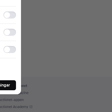
Functionality
storage
Statistics
storage
Ad
storage
ningar
er från Auctionet
uctionet Magazine
uctionet-appen
uctionet Academy