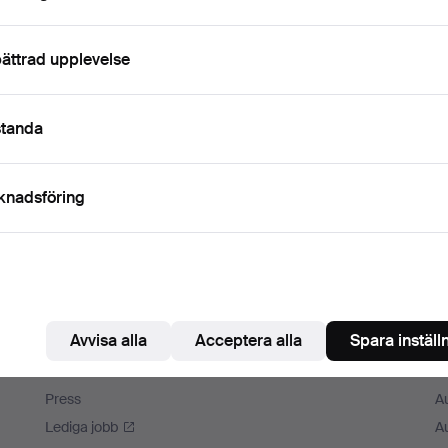
ättrad upplevelse
standa
knadsföring
Avvisa alla
Acceptera alla
Spara inställ
Auctionet
M
Om Auctionet
A
Press
A
Lediga jobb
A