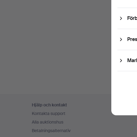
Förb
Pre
Mar
Sidfotsnavigation
Hjälp och kontakt
Kontakta support
Alla auktionshus
Betalningsalternativ