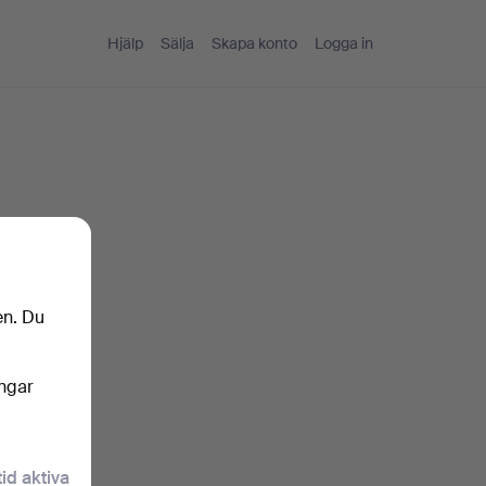
Hjälp
Sälja
Skapa konto
Logga in
en. Du
ingar
tid aktiva