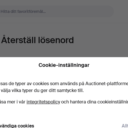
Återställ lösenord
E-post
Cookie-inställningar
sas de typer av cookies som används på Auctionet-plattform
Skicka instruktioner
 välja vilka typer du ger ditt samtycke till.
äsa mer i vår
integritetspolicy
och hantera dina cookieinställn
vändiga cookies
All