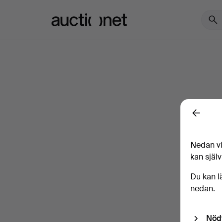
Auctionet.com
Back
Nedan vi
kan själv
Du kan l
nedan.
Nöd