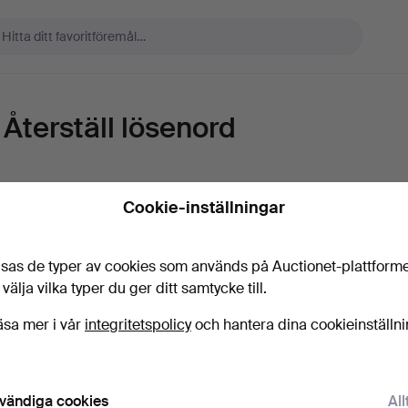
Återställ lösenord
E-post
Cookie-inställningar
sas de typer av cookies som används på Auctionet-plattform
Skicka instruktioner
 välja vilka typer du ger ditt samtycke till.
äsa mer i vår
integritetspolicy
och hantera dina cookieinställn
vändiga cookies
All