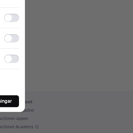
Functionality
storage
Statistics
storage
Ad
storage
ningar
er från Auctionet
uctionet Magazine
uctionet-appen
uctionet Academy