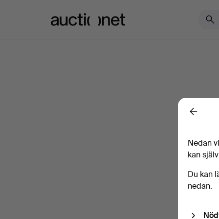
Auctionet.com
Back
Nedan vi
kan själv
Du kan l
nedan.
Nöd