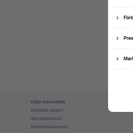
Förb
Pre
Mar
Sidfotsnavigation
Hjälp och kontakt
Kontakta support
Alla auktionshus
Betalningsalternativ