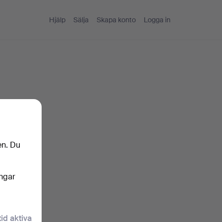
Hjälp
Sälja
Skapa konto
Logga in
en. Du
ingar
tid aktiva