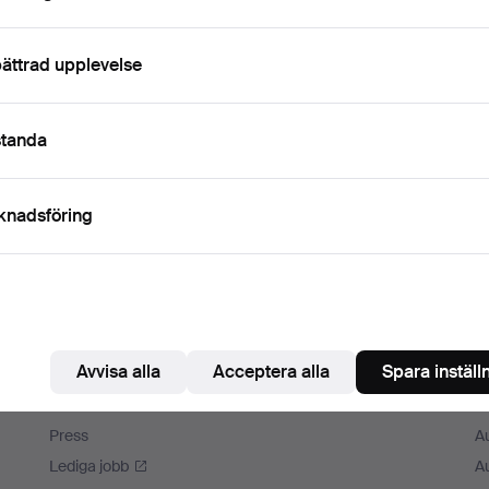
ättrad upplevelse
standa
knadsföring
Avvisa alla
Acceptera alla
Spara inställ
Auctionet
M
Om Auctionet
A
Press
A
Lediga jobb
A