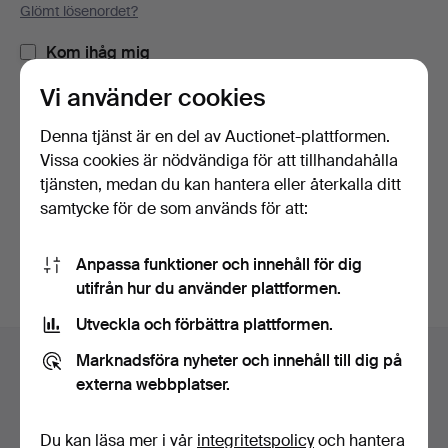
Glömt lösenordet?
Kom ihåg mig
Vi använder cookies
Logga in
Denna tjänst är en del av Auctionet-plattformen.
Vissa cookies är nödvändiga för att tillhandahålla
eller logga in via Facebook här
tjänsten, medan du kan hantera eller återkalla ditt
samtycke för de som används för att:
Fortsätt med Facebook
Anpassa funktioner och innehåll för dig
utifrån hur du använder plattformen.
Utveckla och förbättra plattformen.
Sidfotsnavigation
Marknadsföra nyheter och innehåll till dig på
Hjälp och kontakt
externa webbplatser.
Kontakta support
Alla auktionshus
Du kan läsa mer i vår
integritetspolicy
och hantera
Betalningsalternativ