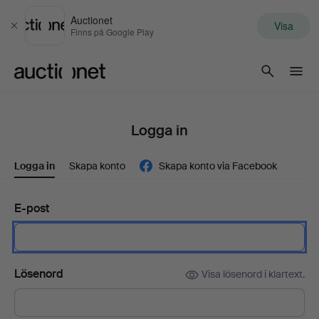
Auctionet
Visa
Stäng
Finns på Google Play
Auctionet.com
Logga in
Logga in
Skapa konto
Skapa konto via Facebook
E-post
Lösenord
Visa lösenord i klartext.