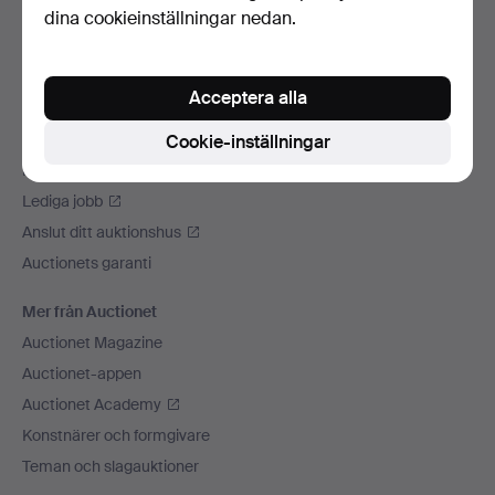
dina cookieinställningar nedan.
Vi skickar med
Sociala medier
Acceptera alla
Auctionet
Om Auctionet
Cookie-inställningar
Press
Lediga jobb
Anslut ditt auktionshus
Auctionets garanti
Mer från Auctionet
Auctionet Magazine
Auctionet-appen
Auctionet Academy
Konstnärer och formgivare
Teman och slagauktioner