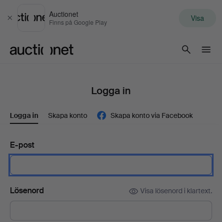
Auctionet
Visa
Stäng
Finns på Google Play
Auctionet.com
Logga in
Logga in
Skapa konto
Skapa konto via Facebook
E-post
Lösenord
Visa lösenord i klartext.