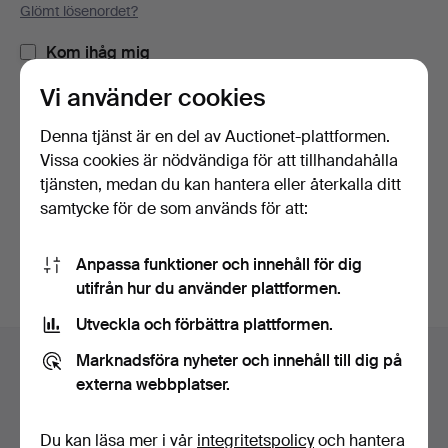
Glömt lösenordet?
Kom ihåg mig
Vi använder cookies
Logga in
Denna tjänst är en del av Auctionet-plattformen.
Vissa cookies är nödvändiga för att tillhandahålla
eller logga in via Facebook här
tjänsten, medan du kan hantera eller återkalla ditt
samtycke för de som används för att:
Fortsätt med Facebook
Anpassa funktioner och innehåll för dig
utifrån hur du använder plattformen.
Utveckla och förbättra plattformen.
Sidfotsnavigation
Marknadsföra nyheter och innehåll till dig på
Hjälp och kontakt
externa webbplatser.
Kontakta support
Alla auktionshus
Du kan läsa mer i vår
integritetspolicy
och hantera
Betalningsalternativ