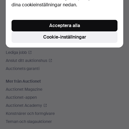
dina cookieinställningar nedan.
Vi skickar med
Sociala medier
Acceptera alla
Auctionet
Om Auctionet
Cookie-inställningar
Press
Lediga jobb
Anslut ditt auktionshus
Auctionets garanti
Mer från Auctionet
Auctionet Magazine
Auctionet-appen
Auctionet Academy
Konstnärer och formgivare
Teman och slagauktioner