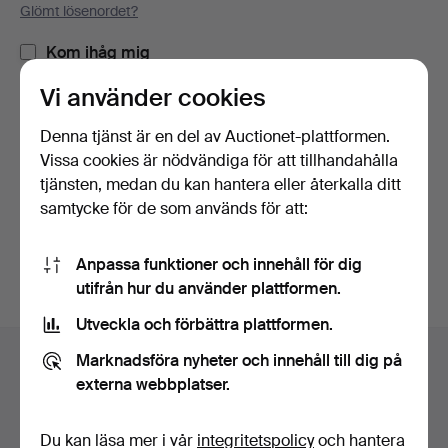
Glömt lösenordet?
Kom ihåg mig
Vi använder cookies
Logga in
Denna tjänst är en del av Auctionet-plattformen.
Vissa cookies är nödvändiga för att tillhandahålla
eller logga in via Facebook här
tjänsten, medan du kan hantera eller återkalla ditt
samtycke för de som används för att:
Fortsätt med Facebook
Anpassa funktioner och innehåll för dig
utifrån hur du använder plattformen.
Utveckla och förbättra plattformen.
Sidfotsnavigation
Marknadsföra nyheter och innehåll till dig på
Hjälp och kontakt
externa webbplatser.
Kontakta support
Alla auktionshus
Du kan läsa mer i vår
integritetspolicy
och hantera
Betalningsalternativ