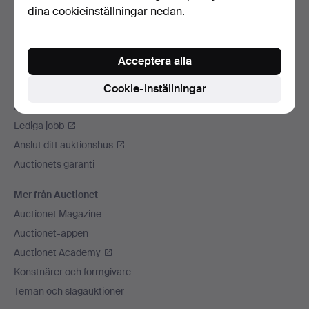
dina cookieinställningar nedan.
Vi skickar med
Sociala medier
Acceptera alla
Auctionet
Om Auctionet
Cookie-inställningar
Press
Lediga jobb
Anslut ditt auktionshus
Auctionets garanti
Mer från Auctionet
Auctionet Magazine
Auctionet-appen
Auctionet Academy
Konstnärer och formgivare
Teman och slagauktioner