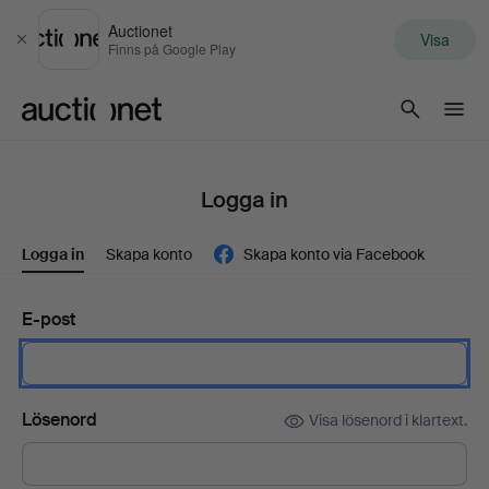
Auctionet
Visa
Stäng
Finns på Google Play
Auctionet.com
Logga in
Logga in
Skapa konto
Skapa konto via Facebook
E-post
Lösenord
Visa lösenord i klartext.