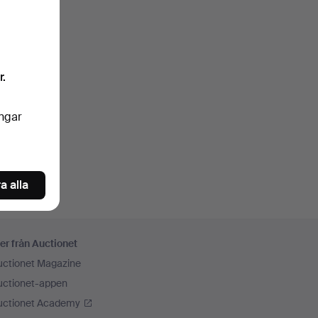
r.
ingar
a alla
er från Auctionet
uctionet Magazine
uctionet-appen
uctionet Academy