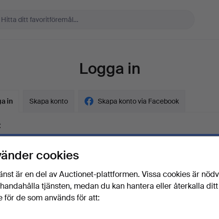
Logga in
a in
Skapa konto
Skapa konto via Facebook
t
vänder cookies
ord
Visa lösenord i 
änst är en del av Auctionet-plattformen. Vissa cookies är nöd
illhandahålla tjänsten, medan du kan hantera eller återkalla ditt
 för de som används för att:
lösenordet?