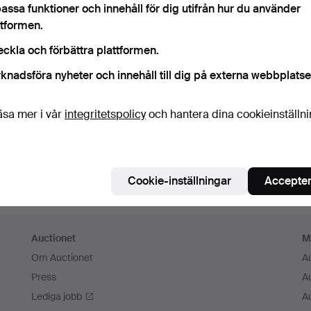
assa funktioner och innehåll för dig utifrån hur du använder
m ihåg mig
ttformen.
eckla och förbättra plattformen.
Logga in
knadsföra nyheter och innehåll till dig på externa webbplatse
eller logga in via Facebook här
äsa mer i vår
integritetspolicy
och hantera dina cookieinställn
Fortsätt med Facebook
Cookie-inställningar
Accepter
Auctionet
M
Om Auctionet
A
Press
A
Lediga jobb
A