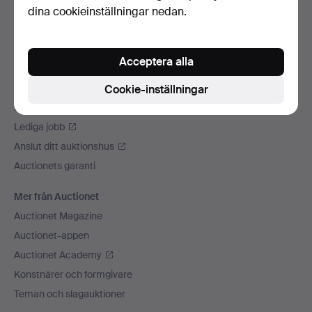
dina cookieinställningar nedan.
Vi skickar med
Sociala medier
Acceptera alla
Auctionet
Om Auctionet
Cookie-inställningar
Press
Lediga jobb
Anslut ditt auktionshus
Auctionets garanti
Mer från Auctionet
Auctionet Magazine
Auctionet-appen
Auctionet Academy
Konstnärer och formgivare
Teman och slagauktioner