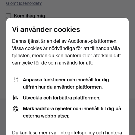
Glömt lösenordet?
Kom ihåg mig
Vi använder cookies
Logga in
Denna tjänst är en del av Auctionet-plattformen.
Vissa cookies är nödvändiga för att tillhandahålla
eller logga in via Facebook här
tjänsten, medan du kan hantera eller återkalla ditt
samtycke för de som används för att:
Fortsätt med Facebook
Anpassa funktioner och innehåll för dig
utifrån hur du använder plattformen.
Utveckla och förbättra plattformen.
Sidfotsnavigation
Marknadsföra nyheter och innehåll till dig på
Hjälp och kontakt
externa webbplatser.
Kontakta support
Alla auktionshus
Du kan läsa mer i vår
integritetspolicy
och hantera
Betalningsalternativ