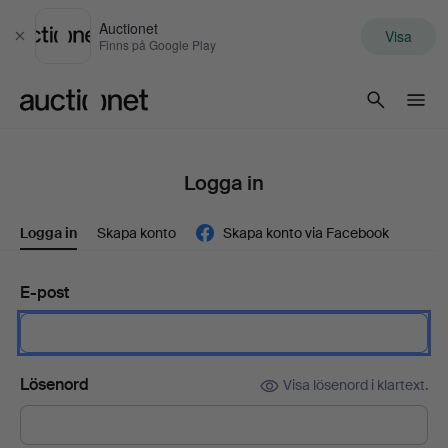
Auctionet
Visa
Stäng
Finns på Google Play
Auctionet.com
Logga in
Logga in
Skapa konto
Skapa konto via Facebook
E-post
Lösenord
Visa lösenord i klartext.