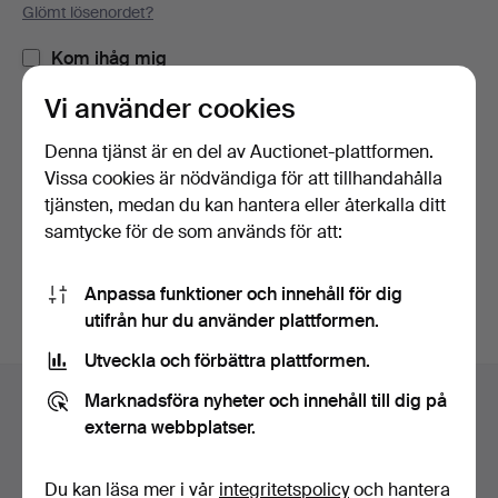
Glömt lösenordet?
Kom ihåg mig
Vi använder cookies
Logga in
Denna tjänst är en del av Auctionet-plattformen.
Vissa cookies är nödvändiga för att tillhandahålla
eller logga in via Facebook här
tjänsten, medan du kan hantera eller återkalla ditt
samtycke för de som används för att:
Fortsätt med Facebook
Anpassa funktioner och innehåll för dig
utifrån hur du använder plattformen.
Utveckla och förbättra plattformen.
Sidfotsnavigation
Marknadsföra nyheter och innehåll till dig på
Hjälp och kontakt
externa webbplatser.
Kontakta support
Alla auktionshus
Du kan läsa mer i vår
integritetspolicy
och hantera
Betalningsalternativ