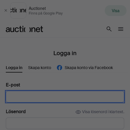
Auctionet
Visa
Stäng
Finns på Google Play
Auctionet.com
Logga in
Logga in
Skapa konto
Skapa konto via Facebook
E-post
Lösenord
Visa lösenord i klartext.