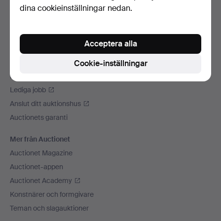
dina cookieinställningar nedan.
Vi skickar med
Sociala medier
Acceptera alla
Auctionet
Om Auctionet
Cookie-inställningar
Press
Lediga jobb
Anslut ditt auktionshus
Auctionets garanti
Mer från Auctionet
Auctionet Magazine
Auctionet-appen
Auctionet Academy
Konstnärer och formgivare
Teman och slagauktioner